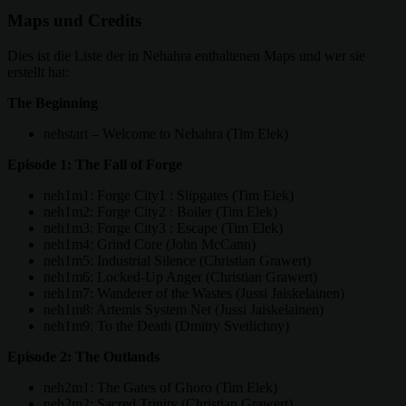
Maps und Credits
Dies ist die Liste der in Nehahra enthaltenen Maps und wer sie
erstellt hat:
The Beginning
nehstart – Welcome to Nehahra (Tim Elek)
Episode 1: The Fall of Forge
neh1m1: Forge City1 : Slipgates (Tim Elek)
neh1m2: Forge City2 : Boiler (Tim Elek)
neh1m3: Forge City3 : Escape (Tim Elek)
neh1m4: Grind Core (John McCann)
neh1m5: Industrial Silence (Christian Grawert)
neh1m6: Locked-Up Anger (Christian Grawert)
neh1m7: Wanderer of the Wastes (Jussi Jaiskelainen)
neh1m8: Artemis System Net (Jussi Jaiskelainen)
neh1m9: To the Death (Dmitry Svetlichny)
Episode 2: The Outlands
neh2m1: The Gates of Ghoro (Tim Elek)
neh2m2: Sacred Trinity (Christian Grawert)