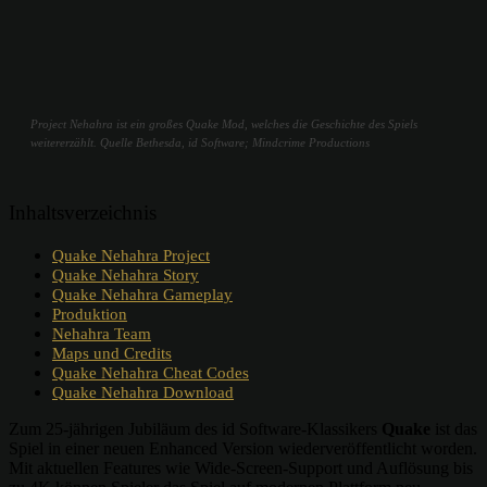
Project Nehahra ist ein großes Quake Mod, welches die Geschichte des Spiels
weitererzählt. Quelle Bethesda, id Software; Mindcrime Productions
Inhaltsverzeichnis
Quake Nehahra Project
Quake Nehahra Story
Quake Nehahra Gameplay
Produktion
Nehahra Team
Maps und Credits
Quake Nehahra Cheat Codes
Quake Nehahra Download
Zum 25-jährigen Jubiläum des id Software-Klassikers
Quake
ist das
Spiel in einer neuen Enhanced Version wiederveröffentlicht worden.
Mit aktuellen Features wie Wide-Screen-Support und Auflösung bis