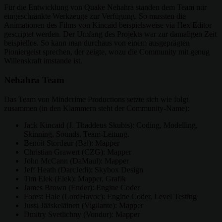
Für die Entwicklung von Quake Nehahra standen dem Team nur
eingeschränkte Werkzeuge zur Verfügung. So mussten die
Animationen des Films von Kincaid beispielsweise via Hex Editor
gescriptet werden. Der Umfang des Projekts war zur damaligen Zeit
beispiellos. So kann man durchaus von einem ausgeprägten
Pioniergeist sprechen, der zeigte, wozu die Community mit genug
Willenskraft imstande ist.
Nehahra Team
Das Team von Mindcrime Productions setzte sich wie folgt
zusammen (in den Klammern steht der Community-Name):
Jack Kincaid (J. Thaddeus Skubis): Coding, Modelling,
Skinning, Sounds, Team-Leitung.
Benoit Stordeur (Bal): Mapper
Christian Grawert (CZG): Mapper
John McCann (DaMaul): Mapper
Jeff Heath (DarcJedi): Skybox Design
Tim Elek (Elek): Mapper, Grafik
James Brown (Ender): Engine Coder
Forest Hale (LordHavoc): Engine Coder, Level Testing
Jussi Jääskeläinen (Vigilante): Mapper
Dmitry Svetlichny (Vondur): Mapper