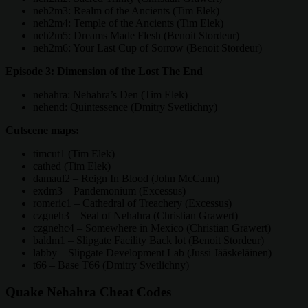
neh2m3: Realm of the Ancients (Tim Elek)
neh2m4: Temple of the Ancients (Tim Elek)
neh2m5: Dreams Made Flesh (Benoit Stordeur)
neh2m6: Your Last Cup of Sorrow (Benoit Stordeur)
Episode 3: Dimension of the Lost The End
nehahra: Nehahra’s Den (Tim Elek)
nehend: Quintessence (Dmitry Svetlichny)
Cutscene maps:
timcut1 (Tim Elek)
cathed (Tim Elek)
damaul2 – Reign In Blood (John McCann)
exdm3 – Pandemonium (Excessus)
romeric1 – Cathedral of Treachery (Excessus)
czgneh3 – Seal of Nehahra (Christian Grawert)
czgnehc4 – Somewhere in Mexico (Christian Grawert)
baldm1 – Slipgate Facility Back lot (Benoit Stordeur)
labby – Slipgate Development Lab (Jussi Jääskeläinen)
t66 – Base T66 (Dmitry Svetlichny)
Quake Nehahra Cheat Codes