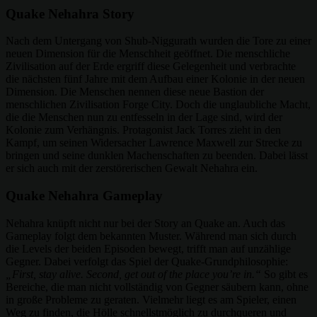
Quake Nehahra Story
Nach dem Untergang von Shub-Niggurath wurden die Tore zu einer
neuen Dimension für die Menschheit geöffnet. Die menschliche
Zivilisation auf der Erde ergriff diese Gelegenheit und verbrachte
die nächsten fünf Jahre mit dem Aufbau einer Kolonie in der neuen
Dimension. Die Menschen nennen diese neue Bastion der
menschlichen Zivilisation Forge City. Doch die unglaubliche Macht,
die die Menschen nun zu entfesseln in der Lage sind, wird der
Kolonie zum Verhängnis. Protagonist Jack Torres zieht in den
Kampf, um seinen Widersacher Lawrence Maxwell zur Strecke zu
bringen und seine dunklen Machenschaften zu beenden. Dabei lässt
er sich auch mit der zerstörerischen Gewalt Nehahra ein.
Quake Nehahra Gameplay
Nehahra knüpft nicht nur bei der Story an Quake an. Auch das
Gameplay folgt dem bekannten Muster. Während man sich durch
die Levels der beiden Episoden bewegt, trifft man auf unzählige
Gegner. Dabei verfolgt das Spiel der Quake-Grundphilosophie:
„First, stay alive. Second, get out of the place you’re in.“
So gibt es
Bereiche, die man nicht vollständig von Gegner säubern kann, ohne
in große Probleme zu geraten. Vielmehr liegt es am Spieler, einen
Weg zu finden, die Hölle schnellstmöglich zu durchqueren und