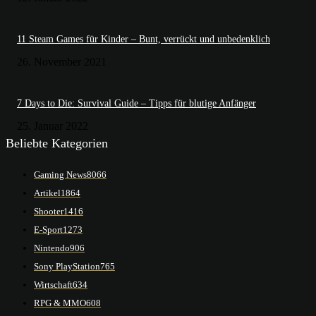
11 Steam Games für Kinder – Bunt, verrückt und unbedenklich
26. November 2021
7 Days to Die: Survival Guide – Tipps für blutige Anfänger
25. Januar 2022
Beliebte Kategorien
Gaming News
8066
Artikel
1864
Shooter
1416
E-Sport
1273
Nintendo
906
Sony PlayStation
765
Wirtschaft
634
RPG & MMO
608