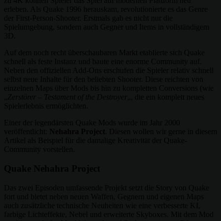
zu 4K können Spieler das Spiel auf modernen Plattform neu
erleben. Als Quake 1996 herauskam, revolutionierte es das Genre
der First-Person-Shooter. Erstmals gab es nicht nur die
Spielumgebung, sondern auch Gegner und Items in vollständigem
3D.
Auf dem noch recht überschaubaren Markt etablierte sich Quake
schnell als feste Instanz und baute eine enorme Community auf.
Neben den offiziellen Add-Ons erschufen die Spieler relativ schnell
selbst neue Inhalte für den beliebten Shooter. Diese reichten von
einzelnen Maps über Mods bis hin zu kompletten Conversions (wie
„
Zerstörer – Testament of the Destroyer
„, die ein komplett neues
Spielerlebnis ermöglichten.
Einer der legendärsten Quake Mods wurde im Jahr 2000
veröffentlicht:
Nehahra Project
. Diesen wollen wir gerne in diesem
Artikel als Beispiel für die damalige Kreativität der Quake-
Community vorstellen.
Quake Nehahra Project
Das zwei Episoden umfassende Projekt setzt die Story von Quake
fort und bietet neben neuen Waffen, Gegnern und eigenen Maps
auch zusätzliche technische Neuheiten wie eine verbesserte KI,
farbige Lichteffekte, Nebel und erweiterte Skyboxes. Mit dem Mod