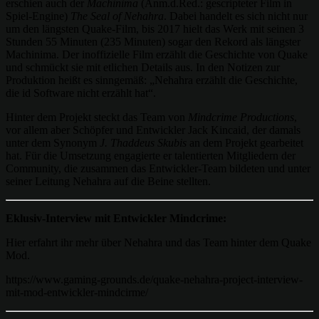
erschien auch der
Machinima
(Anm.d.Red.: gescripteter Film in
Spiel-Engine)
The Seal of Nehahra
. Dabei handelt es sich nicht nur
um den längsten Quake-Film, bis 2017 hielt das Werk mit seinen 3
Stunden 55 Minuten (235 Minuten) sogar den Rekord als längster
Machinima. Der inoffizielle Film erzählt die Geschichte von Quake
und schmückt sie mit etlichen Details aus. In den Notizen zur
Produktion heißt es sinngemäß: „Nehahra erzählt die Geschichte,
die id Software nicht erzählt hat“.
Hinter dem Projekt steckt das Team von
Mindcrime Productions
,
vor allem aber Schöpfer und Entwickler Jack Kincaid, der damals
unter dem Synonym
J. Thaddeus Skubis
an dem Projekt gearbeitet
hat. Für die Umsetzung engagierte er talentierten Mitgliedern der
Community, die zusammen das Entwickler-Team bildeten und unter
seiner Leitung Nehahra auf die Beine stellten.
Eklusiv-Interview mit Entwickler Mindcrime:
Hier erfahrt ihr mehr über Nehahra und das Team hinter dem Quake
Mod.
https://www.gaming-grounds.de/quake-nehahra-project-interview-
mit-mod-entwickler-mindcirme/