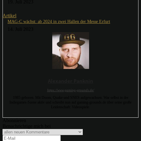
19. Juli 2023
Artikel
MAG-C wächst: ab 2024 in zwei Hallen der Messe Erfurt
14. Juli 2023
Alexander Panknin
https://www.gaming-grounds.de/
1985 geboren. Mit Doom, Quake und SNES aufgewachsen. War selbst in der
Indiegames-Szene aktiv und schreibt nun auf gaming-grounds.de über seine große
Leidenschaft: Videospiele.
Abonnieren
Benachrichtige mich bei