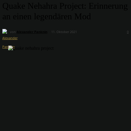
Quake Nehahra Project: Erinnerung
an einen legendären Mod
von
Alexander Panknin
11. Oktober 2021
0