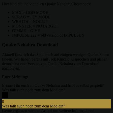
Hier sind die individuellen Quake Nehahra Cheatcodes:
MAX = GOD MODE
SCRAG = FLY MODE
WRAITH = NOCLIP
MONSTER = NOTARGET
GIMME = GIVE
IMPULSE 222 = old version of IMPULSE 9
Quake Nehahra Download
Aktuell lässt sich das Spiel noch auf einigen wenigen Quake-Seiten
finden. Wir haben bereits mit Jack Kincaid gesprochen und planen
demnächst eine Version von Quake Nehahra zum Download
anzubieten.
Eure Meinung:
Erinnert ihr euch an Quake Nehahra und habt es selbst gespielt?
Was fällt euch noch zum dem Mod ein?
0
Was fällt euch noch zum dem Mod ein?
x
Gerne ergänzen wir den Artikel um weitere Informationen.