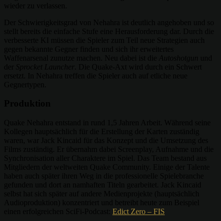
wieder zu verlassen.
Der Schwierigkeitsgrad von Nehahra ist deutlich angehoben und so
stellt bereits die einfache Stufe eine Herausforderung dar. Durch die
verbesserte KI müssen die Spieler zum Teil neue Strategien auch
gegen bekannte Gegner finden und sich ihr erweitertes
Waffenarsenal zunutze machen. Neu dabei ist die
Autoshotgun
und
der
Sprocket Launcher
. Die Quake-Axt wird durch ein Schwert
ersetzt. In Nehahra treffen die Spieler auch auf etliche neue
Gegnertypen.
Produktion
Quake Nehahra entstand in rund 1,5 Jahren Arbeit. Während seine
Kollegen hauptsächlich für die Erstellung der Karten zuständig
waren, war Jack Kincaid für das Konzept und die Umsetzung des
Films zuständig. Er übernahm dabei Screenplay, Aufnahme und die
Synchronisation aller Charaktere im Spiel. Das Team bestand aus
Mitgliedern der weltweiten Quake Community. Einige der Talente
haben auch später ihren Weg in die professionelle Spielebranche
gefunden und dort an namhaften Titeln gearbeitet. Jack Kincaid
selbst hat sich später auf andere Medienprojekte (hauptsächlich
Audioproduktion) konzentriert und betreibt heute zum Beispiel
einen erfolgreichen SciFi-Podcast:
Edict Zero – FIS