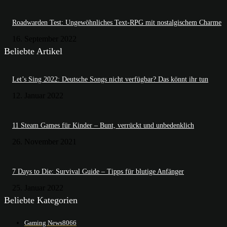
Roadwarden Test: Ungewöhnliches Text-RPG mit nostalgischem Charme
16. September 2022
Beliebte Artikel
Let’s Sing 2022: Deutsche Songs nicht verfügbar? Das könnt ihr tun
12. Januar 2022
11 Steam Games für Kinder – Bunt, verrückt und unbedenklich
26. November 2021
7 Days to Die: Survival Guide – Tipps für blutige Anfänger
25. Januar 2022
Beliebte Kategorien
Gaming News
8066