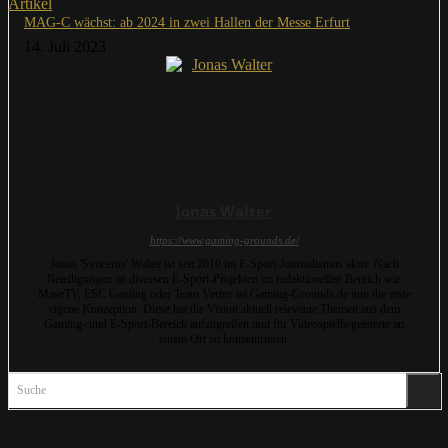
Artikel
MAG-C wächst: ab 2024 in zwei Hallen der Messe Erfurt
14. Juli 2023
Jonas Walter
https://www.gaming-grounds.de/
Jonas 'Syncerus' Walter ist seit 2010 im E-Sport-Journalismus aktiv. Nach
Beteiligungen an diversen E-Sport-Projekten im redaktionellen Bereich wie
MaseTV, ESC Gaming oder Team Vertex ist Gaming-Grounds.de nun die erste
eigene Konzeption. Diese hat die Vision aktuell relevante Themen aus dem
Gaming- und E-Sport-Bereich aufzugreifen und für Videospielbegeisterte an
einem Ort zu konzentrieren.
Suche