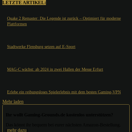
LETZTE ARTIKEL:
Quake 2 Remaster: Die Legende ist zurück – Optimiert für moderne
Plattformen
Stadtwerke Flensburg setzen auf E-Sport
MAG-C wächst: ab 2024 in zwei Hallen der Messe Erfurt
Erlebe ein reibungsloses Spielerlebnis mit dem besten Gaming-VPN
Mehr laden
Ihr wollt Gaming-Grounds.de kostenlos unterstützen?
Das könnt ihr bequem bei eurer nächsten Amazon-Bestellung.
(
mehr dazu
)