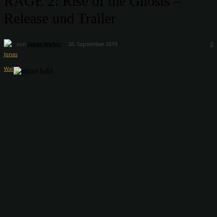
RAGE 2: Rise of the Ghosts –
Release und Trailer
von
Jonas Walter
26. September 2019
0