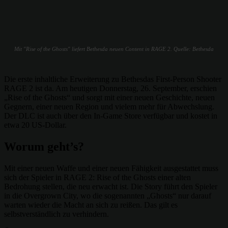
Mit "Rise of the Ghosts" liefert Bethesda neuen Content in RAGE 2. Quelle: Bethesda
Die erste inhaltliche Erweiterung zu Bethesdas First-Person Shooter
RAGE 2 ist da. Am heutigen Donnerstag, 26. September, erschien
„Rise of the Ghosts“ und sorgt mit einer neuen Geschichte, neuen
Gegnern, einer neuen Region und vielem mehr für Abwechslung.
Der DLC ist auch über den In-Game Store verfügbar und kostet in
etwa 20 US-Dollar.
Worum geht’s?
Mit einer neuen Waffe und einer neuen Fähigkeit ausgestattet muss
sich der Spieler in RAGE 2: Rise of the Ghosts einer alten
Bedrohung stellen, die neu erwacht ist. Die Story führt den Spieler
in die Overgrown City, wo die sogenannten „Ghosts“ nur darauf
warten wieder die Macht an sich zu reißen. Das gilt es
selbstverständlich zu verhindern.