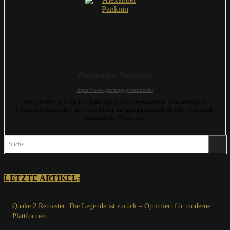
Alexander Panknin
https://www.gaming-grounds.de/
1985 geboren. Mit Doom, Quake und SNES aufgewachsen. War selbst in der
Indiegames-Szene aktiv und schreibt nun auf gaming-grounds.de über seine große
Leidenschaft: Videospiele.
Suche
LETZTE ARTIKEL:
Quake 2 Remaster: Die Legende ist zurück – Optimiert für moderne
Plattformen