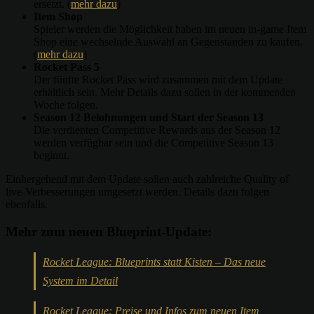
ersetzt. (
mehr dazu
)
Item Shop
Spieler werden die Möglichkeit haben im neuen in-game Item
Shop eine wechselnde Auswahl an Gegenständen zu kaufen.
(
mehr dazu
)
Rocket Pass 5
Der fünfte Rocket Pass wird zusammen mit dem Update
erhältlich sein. Mehr Details dazu sollen in der kommenden
Woche folgen.
Season 12 Belohnungen und Start der Season 13
Die verdienten Competitive Rewards aus der Season 12
werden verfügbar sein und die Competitive Season 13
beginnt.
Einhergehend mit dem Update sollen auch zahlreiche Quality of
live-Verbesserungen umgesetzt werden. Details dazu folgen
ebenfalls.
Mehr zum neuen Blueprint-Update:
Rocket League: Blueprints statt Kisten – Das neue
System im Detail
Rocket League: Preise und Infos zum neuen Item