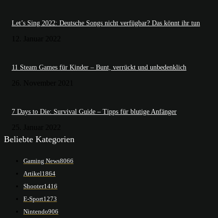
Let’s Sing 2022: Deutsche Songs nicht verfügbar? Das könnt ihr tun
12. Januar 2022
11 Steam Games für Kinder – Bunt, verrückt und unbedenklich
26. November 2021
7 Days to Die: Survival Guide – Tipps für blutige Anfänger
25. Januar 2022
Beliebte Kategorien
Gaming News
8066
Artikel
1864
Shooter
1416
E-Sport
1273
Nintendo
906