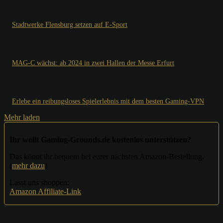
Stadtwerke Flensburg setzen auf E-Sport
MAG-C wächst: ab 2024 in zwei Hallen der Messe Erfurt
Erlebe ein reibungsloses Spielerlebnis mit dem besten Gaming-VPN
Mehr laden
Ihr wollt Gaming-Grounds.de kostenlos unterstützen?
Das könnt ihr bequem bei eurer nächsten Amazon-Bestellung.
(
mehr dazu
)
Lasst uns shoppen:
Amazon Affiliate-Link