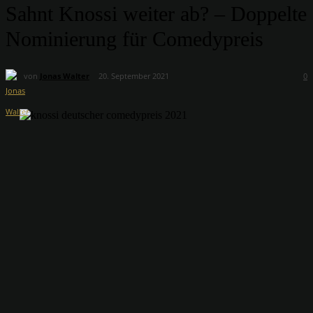
Sahnt Knossi weiter ab? – Doppelte
Nominierung für Comedypreis
von
Jonas Walter
20. September 2021
0