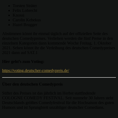
Torsten Sträter
Felix Lobrecht
Knossi
Carolin Kebekus
Hazel Brugger
Abstimmen könnt ihr einmal täglich auf der offiziellen Seite des
deutschen Comedypreises. Verliehen werden die fünf Preise in den
einzelnen Kategorien dann kommende Woche Freitag, 1. Oktober
2021. Sehen könnt ihr die Verleihung des deutschen Comedypreises
2021 dann auf SAT.1
Hier geht’s zum Voting:
https://voting.deutscher-comedypreis.de/
Über den deutschen Comedypreis
Stifter des Preises ist das jährlich im Herbst stattfindende
COLOGNE COMEDY FESTIVAL. Seit nunmehr 30 Jahren steht
Deutschlands größtes Comedyfestival für die Hochsaison des guten
Humors und ist Sprungbrett unzähliger deutscher Comedians.