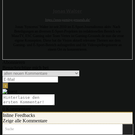
Jonas Walter
https://www.gaming-grounds.de/
Jonas 'Syncerus' Walter ist seit 2010 im E-Sport-Journalismus aktiv. Nach
Beteiligungen an diversen E-Sport-Projekten im redaktionellen Bereich wie
MaseTV, ESC Gaming oder Team Vertex ist Gaming-Grounds.de nun die erste
eigene Konzeption. Diese hat die Vision aktuell relevante Themen aus dem
Gaming- und E-Sport-Bereich aufzugreifen und für Videospielbegeisterte an
einem Ort zu konzentrieren.
Abonnieren
Benachrichtige mich bei
0
Kommentare
Inline Feedbacks
Zeige alle Kommentare
Suche