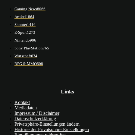
Gaming News
8066
Artikel
1864
Shooter
1416
E-Sport
1273
Nintendo
906
Sony PlayStation
765
Wirtschaft
634
RPG & MMO
608
Links
Kontakt
Mediadaten
Impressum / Disclaimer
Datenschutzerklärung
Privatsphäre-Einstellungen ändern
Historie der Privatsphäre-Einstellungen
Einwilligungen widerrufen