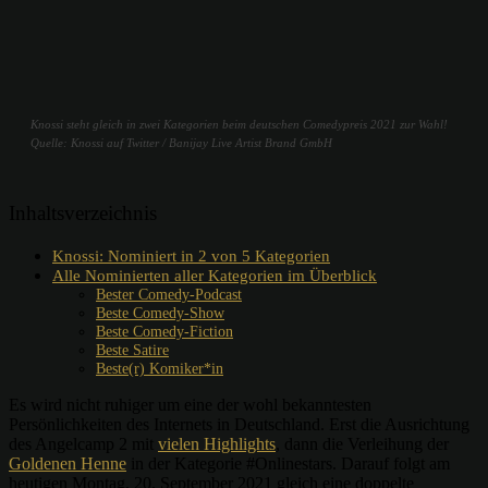
Knossi steht gleich in zwei Kategorien beim deutschen Comedypreis 2021 zur Wahl!
Quelle: Knossi auf Twitter / Banijay Live Artist Brand GmbH
Inhaltsverzeichnis
Knossi: Nominiert in 2 von 5 Kategorien
Alle Nominierten aller Kategorien im Überblick
Bester Comedy-Podcast
Beste Comedy-Show
Beste Comedy-Fiction
Beste Satire
Beste(r) Komiker*in
Es wird nicht ruhiger um eine der wohl bekanntesten
Persönlichkeiten des Internets in Deutschland. Erst die Ausrichtung
des Angelcamp 2 mit
vielen Highlights
, dann die Verleihung der
Goldenen Henne
in der Kategorie #Onlinestars. Darauf folgt am
heutigen Montag, 20. September 2021 gleich eine doppelte