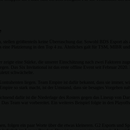
e
, stellen größtenteils keine Überraschung dar. Sowohl BDS Esport als
s eine Platzierung in den Top 4 zu. Ähnliches galt für TSM, MIBR und
zeigte eine Stärke, die unserer Einschätzung nach zwei Faktoren zugr
en. Das Six Invitational ist das erste offline Event seit Februar 2020.
uletzt schwächelte.
ntrahenten liegen. Team Empire ist dafür bekannt, dass sie immer, wi
mpire so stark macht, ist der Umstand, dass sie besagtes Vorgehen nahez
eichnend dafür ist die Niederlage des Rosters gegen das Lineup von Da
 Das Team war vorbereitet. Ein weiteres Beispiel folgte in den Playoff
, folgen ein paar Worte über die etwas kleineren. G2 Esports und Sp