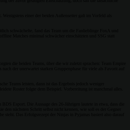
g der zuvor getätigten Einschätzung, doch sah die tatsächliche
 Wenigstens einer der beiden Außenseiter galt im Vorfeld als
lich schwächelte, fand das Team um die Fanlieblinge FoxA und
 offline Matches minimal schwächer einschätzten und SSG statt
rgten die beiden Teams, über die wir zuletzt sprachen: Team Empire
ach der unerwartet starken Gruppenphase für viele als Favorit auf
che Teams leisten, dann ist das Ergebnis jedoch weniger
ete Roster folgte dem Beispiel. Vorbereitung ist manchmal alles.
 BDS Esport. Die Aussage des 26-Jährigen lautete in etwa, dass die
 den nächsten Schritt selbst nicht kennen, wie soll es der Gegner
 steht. Das Erfolgsrezept der Ninjas in Pyjamas basiert also darauf