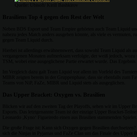
Quelle: Ubisoft/ Kirill Bashkirov
Brasiliens Top 4 gegen den Rest der Welt
Neben BDS Esport und Team Empire gehörten auch Team Liquid und spä
nahezu jedes Match anders ausgehen könnte, als viele es vermuten
gegen Team Liquid durch.
Hierbei ist allerdings erwähnenswert, dass sowohl Team Liquid als 
vergangenen Monaten aufmerksam verfolgte, der weiß jedoch, wozu so
TSM, wobei eine ausgeglichene Partie erwartet wurde. Das Ergebnis 
Im Vergleich dazu galt Team Liquid vor allem im Vorfeld des Turniers
MIBR zeigten bereits in der Gruppenphase, dass sie ebenfalls zum Fa
Teams von NiP, FaZe, MIBR und Liquid stets als ausgeglichen.
Das Upper Bracket: Oxygen vs. Brasilien
Blicken wir auf den zweiten Tag der Playoffs, sehen wir im Upper Br
Esports. Das letztgenannte Team ist der einzige Upper Bracket-Teil
Leonardo ‚Kyno‘ Figueiredo einen aus Brasilien stammenden Spieler. Ei
Die große Frage ist: Kann sich Oxygen gegen Brasilien durchsetzen?
sich die Ninjas in Pyjamas und FaZe Clan um das Finale des Upper B