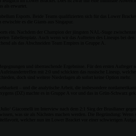
lediglich im Lower Bracket. Dies ist zwar nur eine minimale Abweichun
 als erwartet.
ellum Esports. Beide Teams qualifizierten sich für das Lower Bracket.
erwischte es die Giants aus Singapur.
orts ein. Nachdem der Champion der jüngsten NAL-Stage zwischenzeit
ierten Tabellenplatz. Auch wenn wir das Auftreten des Lineups bei den
aschend als das Abschneiden Team Empires in Gruppe A.
egegnungen und überraschende Ergebnisse. Für den ersten Aufreger so
inandertreffen mit 2:0 und schickten das russische Lineup, welches n
schieden, doch sind weitere Niederlagen ab sofort keine Option mehr.
arkeit – und die analytische Arbeit, die insbesondere nordamerikanis
gens (DZ) machte es in Gruppe A vor und das in Grün-Schwarz gekleid
lio‘ Giacomelli im Interview nach dem 2:1 Sieg der Brasilianer gegen
 wissen, was sie als Nächstes machen werden. Die Begründung: Wenn sie
elfavorit, welcher nun im Lower Bracket vor einer schwierigen Aufgabe