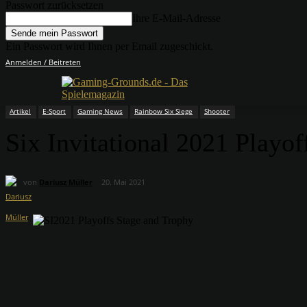
Passwort zurücksetzen
Ihre E-Mail-Adresse
Ein Passwort wird Ihnen per Email zugeschickt.
Anmelden / Beitreten
Artikel
E-Sport
Gaming News
Rainbow Six Siege
Shooter
Six Invitational 2021 Playo
von
Dariusz Müller
20. Mai 2021