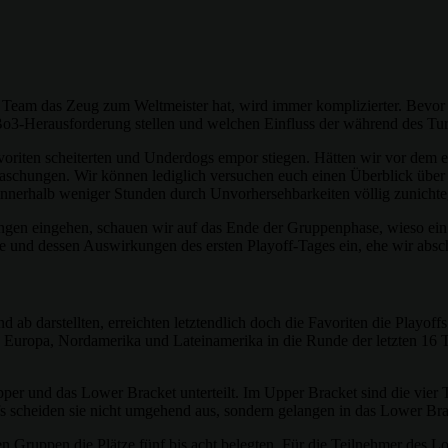
s Team das Zeug zum Weltmeister hat, wird immer komplizierter. Bevor 
 Bo3-Herausforderung stellen und welchen Einfluss der während des Tur
Favoriten scheiterten und Underdogs empor stiegen. Hätten wir vor dem
berraschungen. Wir können lediglich versuchen euch einen Überblick übe
 innerhalb weniger Stunden durch Unvorhersehbarkeiten völlig zunich
n eingehen, schauen wir auf das Ende der Gruppenphase, wieso ein 
ate und dessen Auswirkungen des ersten Playoff-Tages ein, ehe wir abs
d ab darstellten, erreichten letztendlich doch die Favoriten die Pla
us Europa, Nordamerika und Lateinamerika in die Runde der letzten 16 
per und das Lower Bracket unterteilt. Im Upper Bracket sind die vier T
fs scheiden sie nicht umgehend aus, sondern gelangen in das Lower Bra
n Gruppen die Plätze fünf bis acht belegten. Für die Teilnehmer des 