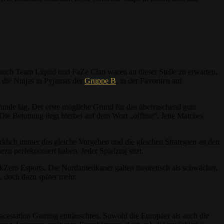
 auch Team Liquid und FaZe Clan waren an dieser Stelle zu erwarten.
 die Ninjas in Pyjamas der
Gruppe B
, in der Favoriten auf
unde lag. Der erste mögliche Grund für das überraschend gute
 Die Betonung liegt hierbei auf dem Wort „offline“. Jene Matches
rklich immer das gleiche Vorgehen und die gleichen Strategien an den
u perfektioniert haben. Jeder Spielzug sitzt.
rkZero Esports. Die Nordamerikaner galten theoretisch als schwächer,
s, doch dazu später mehr.
acestation Gaming enttäuschten. Sowohl die Europäer als auch die