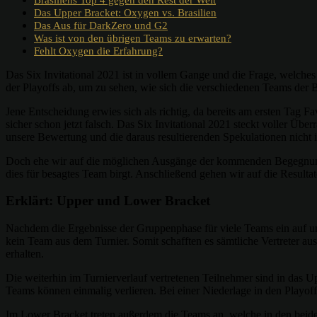
Das Upper Bracket: Oxygen vs. Brasilien
Das Aus für DarkZero und G2
Was ist von den übrigen Teams zu erwarten?
Fehlt Oxygen die Erfahrung?
Das Six Invitational 2021 ist in vollem Gange und die Frage, welche
der Playoffs ab, um zu sehen, wie sich die verschiedenen Teams der
Jene Entscheidung erwies sich als richtig, da bereits am ersten Tag 
sicher schon jetzt falsch. Das Six Invitational 2021 steckt voller Ü
unsere Bewertung und die daraus resultierenden Spekulationen nicht
Doch ehe wir auf die möglichen Ausgänge der kommenden Begegnunge
dies für besagtes Team birgt. Anschließend gehen wir auf die Result
Erklärt: Upper und Lower Bracket
Nachdem die Ergebnisse der Gruppenphase für viele Teams ein auf un
kein Team aus dem Turnier. Somit schafften es sämtliche Vertreter a
erhalten.
Die weiterhin im Turnierverlauf vertretenen Teilnehmer sind in das Up
Teams können einmalig verlieren. Bei einer Niederlage in den Playof
Im Lower Bracket treten außerdem die Teams an, welche in den beide