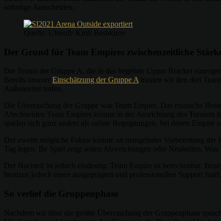
sofortige Ausscheiden.
Quelle: Ubisoft/ Kirill Bashkirov
Der Grund für Team Empires zwischenzeitliche Stärk
Die Teams der Gruppe A, die in das begehrte Upper Bracket einzogen
Bereits unserer
Einschätzung der Gruppe A
trauten wir den drei Team
Außenseiter trafen.
Die Überraschung der Gruppe war Team Empire. Das russische Roster 
Abschneiden Team Empires könnte in der Ausrichtung des Turniers lieg
spielen sich ganz anders als online Begegnungen, bei denen Empire z
Der zweite mögliche Faktor könnte an mangelnder Vorbereitung der Ko
Tag legen. Ihr Spiel zeigt selten Abweichungen oder Neuheiten. Was E
Der Nachteil ist jedoch eindeutig: Team Empire ist berechenbar. Bez
besitzen jedoch einen ausgeprägten und professionellen Support Staff.
So verlief die Gruppenphase
Nachdem wir über die größte Überraschung der Gruppenphase sprachen