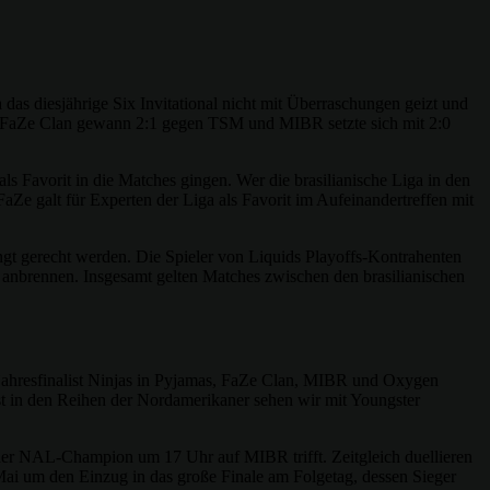
s diesjährige Six Invitational nicht mit Überraschungen geizt und
. FaZe Clan gewann 2:1 gegen TSM und MIBR setzte sich mit 2:0
 Favorit in die Matches gingen. Wer die brasilianische Liga in den
e galt für Experten der Liga als Favorit im Aufeinandertreffen mit
ingt gerecht werden. Die Spieler von Liquids Playoffs-Kontrahenten
s anbrennen. Insgesamt gelten Matches zwischen den brasilianischen
orjahresfinalist Ninjas in Pyjamas, FaZe Clan, MIBR und Oxygen
st in den Reihen der Nordamerikaner sehen wir mit Youngster
 der NAL-Champion um 17 Uhr auf MIBR trifft. Zeitgleich duellieren
ai um den Einzug in das große Finale am Folgetag, dessen Sieger