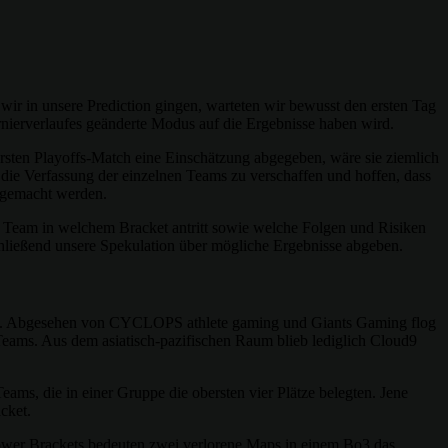
wir in unsere Prediction gingen, warteten wir bewusst den ersten Tag
nierverlaufes geänderte Modus auf die Ergebnisse haben wird.
 ersten Playoffs-Match eine Einschätzung abgegeben, wäre sie ziemlich
r die Verfassung der einzelnen Teams zu verschaffen und hoffen, dass
tegemacht werden.
Team in welchem Bracket antritt sowie welche Folgen und Risiken
chließend unsere Spekulation über mögliche Ergebnisse abgeben.
yoffs. Abgesehen von CYCLOPS athlete gaming und Giants Gaming flog
Teams. Aus dem asiatisch-pazifischen Raum blieb lediglich Cloud9
eams, die in einer Gruppe die obersten vier Plätze belegten. Jene
cket.
Lower Brackets bedeuten zwei verlorene Maps in einem Bo3 das