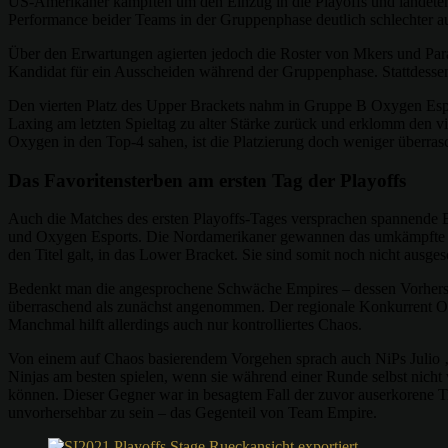
US-Amerikaner kämpften um den Einzug in die Playoffs und landeten 
Performance beider Teams in der Gruppenphase deutlich schlechter aus
Über den Erwartungen agierten jedoch die Roster von Mkers und Parab
Kandidat für ein Ausscheiden während der Gruppenphase. Stattdessen 
Den vierten Platz des Upper Brackets nahm in Gruppe B Oxygen Esp
Laxing am letzten Spieltag zu alter Stärke zurück und erklomm den v
Oxygen in den Top-4 sahen, ist die Platzierung doch weniger überr
Das Favoritensterben am ersten Tag der Playoffs
Auch die Matches des ersten Playoffs-Tages versprachen spannende B
und Oxygen Esports. Die Nordamerikaner gewannen das umkämpfte Aufe
den Titel galt, in das Lower Bracket. Sie sind somit noch nicht ausge
Bedenkt man die angesprochene Schwäche Empires – dessen Vorhersehb
überraschend als zunächst angenommen. Der regionale Konkurrent Oxy
Manchmal hilft allerdings auch nur kontrolliertes Chaos.
Von einem auf Chaos basierendem Vorgehen sprach auch NiPs Julio ‚Ju
Ninjas am besten spielen, wenn sie während einer Runde selbst nicht
können. Dieser Gegner war in besagtem Fall der zuvor auserkorene Tit
unvorhersehbar zu sein – das Gegenteil von Team Empire.