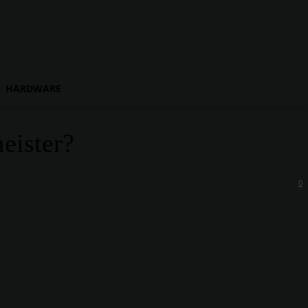
HARDWARE
eister?
0