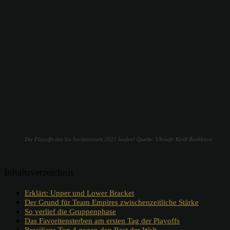
Die Playoffs des Six Invitationals 2021 laufen! Quelle: Ubisoft/ Kirill Bashkirov
Inhaltsverzeichnis
Erklärt: Upper und Lower Bracket
Der Grund für Team Empires zwischenzeitliche Stärke
So verlief die Gruppenphase
Das Favoritensterben am ersten Tag der Playoffs
Brasiliens Top 4 gegen den Rest der Welt