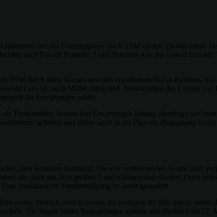
testens seit der Gruppenphase auch TSM zu den Titelfavoriten. Da da
, rutschten auch Favorit Nummer 3 und Nummer 4 in das Lower Bracket
auch TSM durch ihren Namen und den erworbenen Ruf in Rainbow Six als
wohl FaZe als auch MIBR fähig sind. Insbesondere das Lineup von FaZ
spiegelt die Erwartungen wider.
 als Titelkandidat, konnte den Erwartungen bislang allerdings nur bed
voritenkreis gehören und ließen auch in der Playoffs-Begegnung nicht
acket, dass Brasilien dominiert. Die vier verbleibenden Teams sind V
nehmer, der nicht aus dem größten Land Südamerikas stammt. Doch selb
ne brasilianische Finalbeteiligung ist somit garantiert.
 Den ersten Versuch wird es bereits am heutigen 20. Mai geben, wenn
rackets. Die Sieger beider Begegnungen spielen anschließend am 22. M