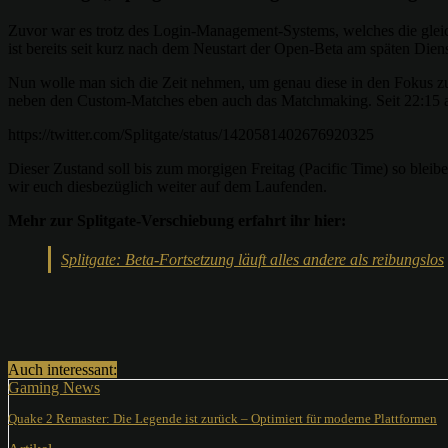
Zuvor war es trotz des Login-Management-Systems, welches die gleich
ist bereits seit kurz nach dem Neustart der Open-Beta am späten Dien
Nun wolle man sich die Zeit nehmen, um genau diese in den Fokus zu 
neben den Custom-Matches eben auch das Matchmaking. Seit 22:15 am 
https://twitter.com/Splitgate/status/1420581402676920325
Dieser Zustand soll bis zum morgigen Freitag (Pacific Time) so blei
wir euch diesbezüglich weiter auf dem Laufenden.
Mehr zur Splitgate-Verschiebung erfahrt ihr hier:
Splitgate: Beta-Fortsetzung läuft alles andere als reibungslos
Teilen
Auch interessant:
Gaming News
Quake 2 Remaster: Die Legende ist zurück – Optimiert für moderne Plattformen