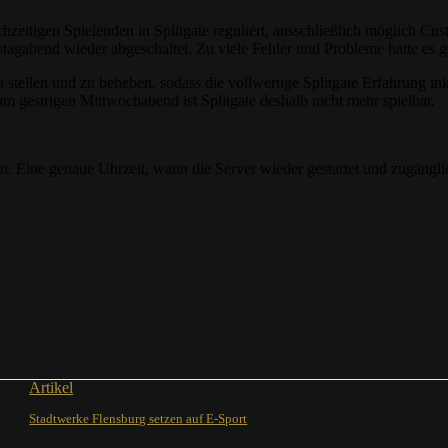
zeitigen Spielenden in Splitgate reguliert, ausschließlich möglich Cu
stagabend wieder abgeschaltet. Zu viele Fehler und Probleme hatte es 
stellen und zu beheben, sodass die vollwertige Splitgate Erfahrung in
gestrigen Mittwochabend ist Splitgate deshalb nicht mehr spielbar.
ben. Eine genaue Uhrzeit, wann die Server wieder gestartet und zugängl
Artikel
Stadtwerke Flensburg setzen auf E-Sport