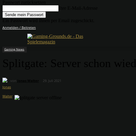
Passwort zurücksetzen
Ihre E-Mail-Adresse
Ein Passwort wird Ihnen per Email zugeschickt.
Anmelden / Beitreten
Gaming News
Splitgate: Server schon wie
von
Jonas Walter
29. Juli 2021