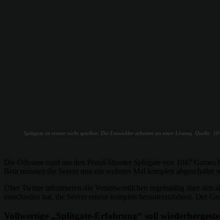
Splitgate ist erneut nicht spielbar. Die Entwickler arbeiten an einer Lösung. Quelle: 
Die Odyssee rund um den Portal-Shooter Splitgate von 1047 Games h
Beta mussten die Server nun ein weiteres Mal komplett abgeschaltet 
Über Twitter informieren die Verantwortlichen regelmäßig über den a
entschieden hat, die Server erneut komplett herunterzufahren. Der Grun
Vollwertige „Splitgate-Erfahrung“ soll wiederhergeste