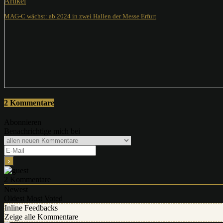
Artikel
MAG-C wächst: ab 2024 in zwei Hallen der Messe Erfurt
2 Kommentare
Abonnieren
Benachrichtige mich bei
2
Kommentare
Newest
Oldest
Most Voted
Inline Feedbacks
Zeige alle Kommentare