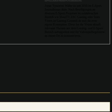
Jonas 'Syncerus' Walter ist seit 2010 im E-Sport-
Journalismus aktiv. Nach Beteiligungen an
diversen E-Sport-Projekten im redaktionellen
Bereich wie MaseTV, ESC Gaming oder Team
Vertex ist Gaming-Grounds.de nun die erste
eigene Konzeption. Diese hat die Vision aktuell
relevante Themen aus dem Gaming- und E-Sport-
Bereich aufzugreifen und für Videospielbegeisterte
an einem Ort zu konzentrieren.