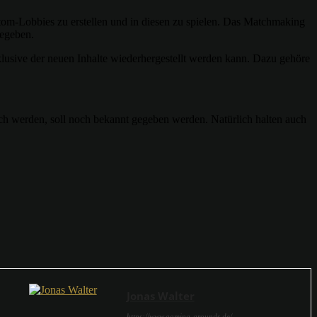
stom-Lobbies zu erstellen und in diesen zu spielen. Das Matchmaking
gegeben.
klusive der neuen Inhalte wiederhergestellt werden kann. Dazu gehöre
ich werden, soll noch bekannt gegeben werden. Natürlich halten auch
Jonas Walter
https://www.gaming-grounds.de/