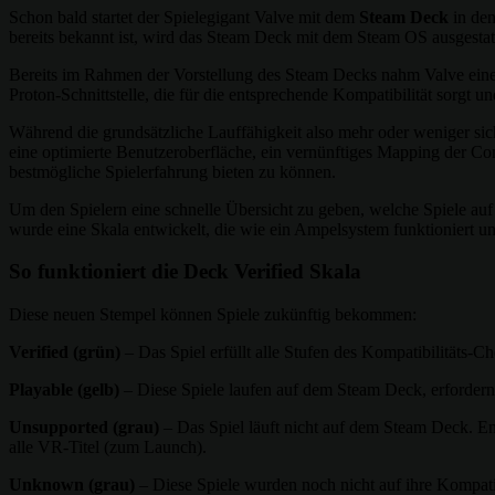
Schon bald startet der Spielegigant Valve mit dem
Steam Deck
in den
bereits bekannt ist, wird das Steam Deck mit dem Steam OS ausgestatte
Bereits im Rahmen der Vorstellung des Steam Decks nahm Valve eine g
Proton-Schnittstelle, die für die entsprechende Kompatibilität sorgt u
Während die grundsätzliche Lauffähigkeit also mehr oder weniger sich
eine optimierte Benutzeroberfläche, ein vernünftiges Mapping der Con
bestmögliche Spielerfahrung bieten zu können.
Um den Spielern eine schnelle Übersicht zu geben, welche Spiele auf
wurde eine Skala entwickelt, die wie ein Ampelsystem funktioniert und
So funktioniert die Deck Verified Skala
Diese neuen Stempel können Spiele zukünftig bekommen:
Verified (grün)
– Das Spiel erfüllt alle Stufen des Kompatibilitäts-C
Playable (gelb)
– Diese Spiele laufen auf dem Steam Deck, erfordern 
Unsupported (grau)
– Das Spiel läuft nicht auf dem Steam Deck. En
alle VR-Titel (zum Launch).
Unknown (grau)
– Diese Spiele wurden noch nicht auf ihre Kompatib