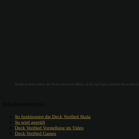
Direkt im Store sehen die Nutzer auf einen Blick, ob ein Spiel gut auf dem Steam Deck 
Inhaltsverzeichnis
So funktioniert die Deck Verified Skala
So wird geprüft
Deck Verified Vorstellung im Video
Deck Verified Games