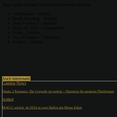
Diese Spiele sind laut Trailer bereits bewertet worden:
Ghostrunner – Verified
Death Stranding – Verified
Team Fortress 2 – Playable
Half-Life: Alyx – Unsupported
Hades – Verified
Day of Deafeat – Unknown
Portal 2 – Verified
Teilen
Auch interessant:
Gaming News
Quake 2 Remaster: Die Legende ist zurück – Optimiert für moderne Plattformen
Artikel
MAG-C wächst: ab 2024 in zwei Hallen der Messe Erfurt