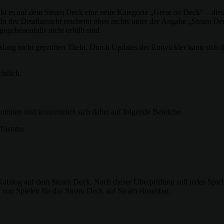
bt es auf dem Steam Deck eine neue Kategorie „Great on Deck“ – diese z
n der Detailansicht erscheint oben rechts unter der Angabe „Steam Dec
egebenenfalls nicht erfüllt sind.
islang nicht geprüften Titeln. Durch Updates der Entwickler kann sich 
htlich.
men und konzentriert sich dabei auf folgende Bereiche:
Tastatur
talog auf dem Steam Deck. Nach dieser Überprüfung soll jedes Spiel e
 von Spielen für das Steam Deck auf Steam einsehbar.