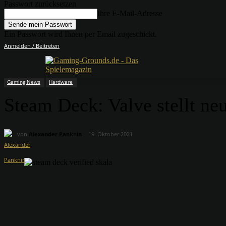
Passwort zurücksetzen
Ihre E-Mail-Adresse
Ein Passwort wird Ihnen per Email zugeschickt.
Anmelden / Beitreten
Gaming News
Hardware
Steam Deck: Valve stellt neu
von
Alexander Panknin
19. Oktober 2021