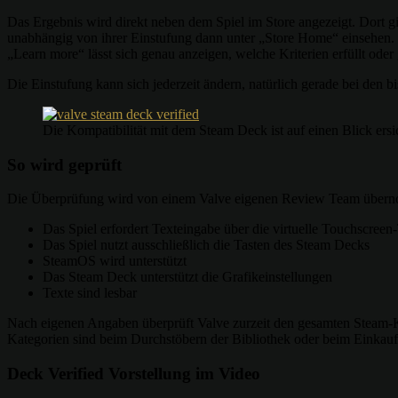
Das Ergebnis wird direkt neben dem Spiel im Store angezeigt. Dort gi
unabhängig von ihrer Einstufung dann unter „Store Home“ einsehen. I
„Learn more“ lässt sich genau anzeigen, welche Kriterien erfüllt oder g
Die Einstufung kann sich jederzeit ändern, natürlich gerade bei den b
Die Kompatibilität mit dem Steam Deck ist auf einen Blick ersic
So wird geprüft
Die Überprüfung wird von einem Valve eigenen Review Team übernom
Das Spiel erfordert Texteingabe über die virtuelle Touchscreen-
Das Spiel nutzt ausschließlich die Tasten des Steam Decks
SteamOS wird unterstützt
Das Steam Deck unterstützt die Grafikeinstellungen
Texte sind lesbar
Nach eigenen Angaben überprüft Valve zurzeit den gesamten Steam-Ka
Kategorien sind beim Durchstöbern der Bibliothek oder beim Einkauf
Deck Verified Vorstellung im Video