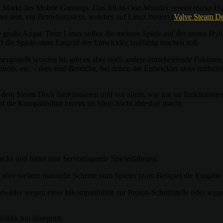
 Markt des Mobile Gamings. Das All-in-One-Wunder vereint starke Har
t sein, ein Betriebssystem, welches auf Linux basiert (
Valve Steam Dec
roße Angst: Trotz Linux sollen die meisten Spiele auf der neuen Hybri
nd die Spiele ohne Eingriff der Entwickler lauffähig machen soll.
ergestellt worden ist, gibt es aber noch andere entscheidende Faktoren,
trols, etc. – dies sind Bereiche, bei denen die Entwickler aktiv mithe
 dem Steam Deck funktionieren und vor allem, wie gut sie funktioniere
 die Kompatibilität bereits im Shop leicht ablesbar macht.
hecks und bietet eine hervorragende Spielerfahrung.
aber weitere manuelle Schritte vom Spieler (zum Beispiel die Eingabe 
tweder wegen einer Inkompatibilität zur Proton-Schnittstelle oder weg
ilität hin überprüft.