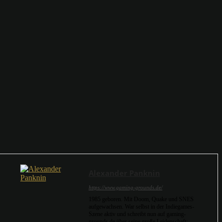
Alexander Panknin
https://www.gaming-grounds.de/
1985 geboren. Mit Doom, Quake und SNES
aufgewachsen. War selbst in der Indiegames-
Szene aktiv und schreibt nun auf gaming-
grounds.de über seine große Leidenschaft: