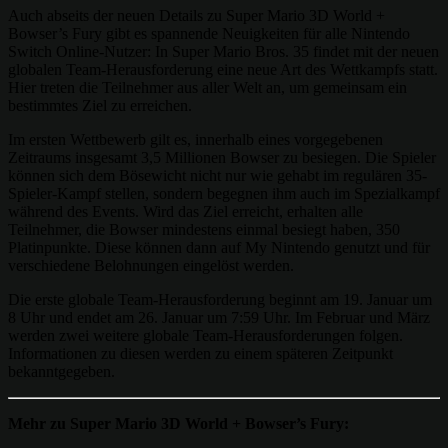
Auch abseits der neuen Details zu Super Mario 3D World +
Bowser’s Fury gibt es spannende Neuigkeiten für alle Nintendo
Switch Online-Nutzer: In Super Mario Bros. 35 findet mit der neuen
globalen Team-Herausforderung eine neue Art des Wettkampfs statt.
Hier treten die Teilnehmer aus aller Welt an, um gemeinsam ein
bestimmtes Ziel zu erreichen.
Im ersten Wettbewerb gilt es, innerhalb eines vorgegebenen
Zeitraums insgesamt 3,5 Millionen Bowser zu besiegen. Die Spieler
können sich dem Bösewicht nicht nur wie gehabt im regulären 35-
Spieler-Kampf stellen, sondern begegnen ihm auch im Spezialkampf
während des Events. Wird das Ziel erreicht, erhalten alle
Teilnehmer, die Bowser mindestens einmal besiegt haben, 350
Platinpunkte. Diese können dann auf My Nintendo genutzt und für
verschiedene Belohnungen eingelöst werden.
Die erste globale Team-Herausforderung beginnt am 19. Januar um
8 Uhr und endet am 26. Januar um 7:59 Uhr. Im Februar und März
werden zwei weitere globale Team-Herausforderungen folgen.
Informationen zu diesen werden zu einem späteren Zeitpunkt
bekanntgegeben.
Mehr zu Super Mario 3D World + Bowser’s Fury: