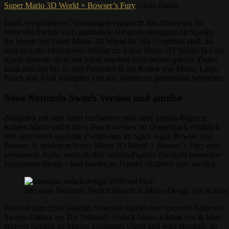
Super Mario 3D World + Bowser’s Fury
(siehe oben).
Dank verschiedener Neuerungen verspricht das Abenteuer für
Nintendo Switch auch spannende Herausforderungen für Spieler,
die bereits mit Super Mario 3D World für Wii U vertraut sind. So
lässt sich der Mehrspieler-Modus im Super Mario 3D World-Teil des
Spiels erstmals nicht nur lokal, sondern auch online spielen. Dabei
kann man mit bis zu drei Freunden in die Rollen von Mario, Luigi,
Peach und Toad schlüpfen und das Abenteuer gemeinsam bestreiten.
Neue Nintendo Switch Version und amiibo
Zeitgleich mit dem Spiel erscheinen zwei neue amiibo-Figuren:
Katzen-Mario und Katzen-Peach werden im Doppelpack erhältlich
sein und bieten spezielle Funktionen im Spiel. Auch Bowser und
Bowser Jr. spielen in Super Mario 3D World + Bowser’s Fury eine
prominente Rolle, weshalb ihre amiibo-Figuren ebenfalls besondere
Funktionen bieten – und wieder im Handel erhältlich sein werden.
Die neue Nintendo Switch kommt in Mario-Design (rot & blau)
Passend zum Spiel kündigt Nintendo zudem eine spezielle Nintendo
Switch-Edition an: Die Nintendo Switch Mario-Edition (rot & blau)
erinnert farblich an Marios berühmtes Outfit und wird ebenfalls ab