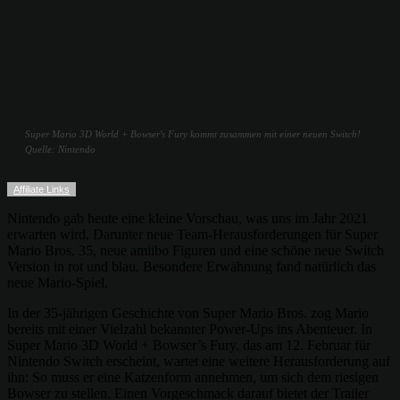
Super Mario 3D World + Bowser's Fury kommt zusammen mit einer neuen Switch!
Quelle: Nintendo
Affiliate Links
Nintendo gab heute eine kleine Vorschau, was uns im Jahr 2021
erwarten wird. Darunter neue Team-Herausforderungen für Super
Mario Bros. 35, neue amiibo Figuren und eine schöne neue Switch
Version in rot und blau. Besondere Erwähnung fand natürlich das
neue Mario-Spiel.
In der 35-jährigen Geschichte von Super Mario Bros. zog Mario
bereits mit einer Vielzahl bekannter Power-Ups ins Abenteuer. In
Super Mario 3D World + Bowser’s Fury, das am 12. Februar für
Nintendo Switch erscheint, wartet eine weitere Herausforderung auf
ihn: So muss er eine Katzenform annehmen, um sich dem riesigen
Bowser zu stellen. Einen Vorgeschmack darauf bietet der Trailer