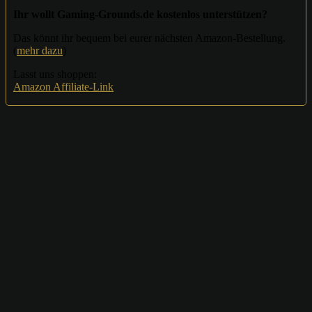
Ihr wollt Gaming-Grounds.de kostenlos unterstützen?
Das könnt ihr bequem bei eurer nächsten Amazon-Bestellung.
(
mehr dazu
)
Lasst uns shoppen:
Amazon Affiliate-Link