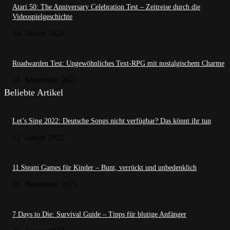
Atari 50: The Anniversary Celebration Test – Zeitreise durch die
Videospielgeschichte
24. Januar 2023
Roadwarden Test: Ungewöhnliches Text-RPG mit nostalgischem Charme
16. September 2022
Beliebte Artikel
Let’s Sing 2022: Deutsche Songs nicht verfügbar? Das könnt ihr tun
12. Januar 2022
11 Steam Games für Kinder – Bunt, verrückt und unbedenklich
26. November 2021
7 Days to Die: Survival Guide – Tipps für blutige Anfänger