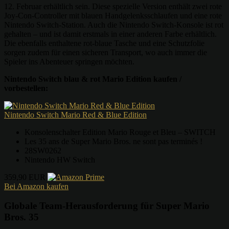
12. Februar erhältlich sein. Diese spezielle Version enthält zwei rote
Joy-Con-Controller mit blauen Handgelenksschlaufen und eine rote
Nintendo Switch-Station. Auch die Nintendo Switch-Konsole ist rot
gehalten – und ist damit erstmals in einer anderen Farbe erhältlich.
Die ebenfalls enthaltene rot-blaue Tasche und eine Schutzfolie
sorgen zudem für einen sicheren Transport, wo auch immer die
Spieler ins Abenteuer springen möchten.
Nintendo Switch blau & rot Mario Edition kaufen /
vorbestellen:
Nintendo Switch Mario Red & Blue Edition
Konsolenschalter Edition Mario Rouge et Bleu – SWITCH
Les 35 ans de Super Mario Bros. ne sont pas terminés !
28SW0262
Nintendo HW Switch
359,90 EUR
Bei Amazon kaufen
Globale Team-Herausforderung für Super Mario
Bros. 35