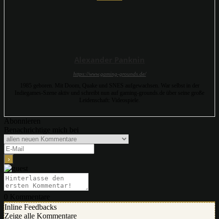
Alexander Panknin
https://www.gaming-grounds.de/
1985 geboren. Mit Doom, Quake und SNES aufgewachsen. War selbst in der
Indiegames-Szene aktiv und schreibt nun auf gaming-grounds.de über seine große
Leidenschaft: Videospiele.
Abonnieren
Benachrichtige mich bei
0
Kommentare
Inline Feedbacks
Zeige alle Kommentare