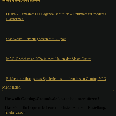
LETZTE ARTIKEL:
Quake 2 Remaster: Die Legende ist zurück – Optimiert für moderne
Plattformen
Stadtwerke Flensburg setzen auf E-Sport
MAG-C wächst: ab 2024 in zwei Hallen der Messe Erfurt
Erlebe ein reibungsloses Spielerlebnis mit dem besten Gaming-VPN
Mehr laden
Ihr wollt Gaming-Grounds.de kostenlos unterstützen?
Das könnt ihr bequem bei eurer nächsten Amazon-Bestellung.
(
mehr dazu
)