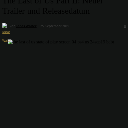
The Last of Us Part II: Neuer
Trailer und Releasedatum
von
Jonas Walter
25. September 2019
0