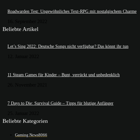
Roadwarden Test: Ungewöhnliches Text-RPG mit nostalgischem Charme
16. September 2022
Beliebte Artikel
Let’s Sing 2022: Deutsche Songs nicht verfügbar? Das könnt ihr tun
12. Januar 2022
11 Steam Games für Kinder – Bunt, verrückt und unbedenklich
26. November 2021
7 Days to Die: Survival Guide – Tipps für blutige Anfänger
25. Januar 2022
Beliebte Kategorien
Gaming News
8066