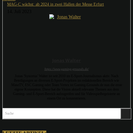
MAG-C wächst: ab 2024 in zwei Hallen der Messe Erfurt
14. Juli 2023
Jonas Walter
https://www.gaming-grounds.de/
Jonas 'Syncerus' Walter ist seit 2010 im E-Sport-Journalismus aktiv. Nach
Beteiligungen an diversen E-Sport-Projekten im redaktionellen Bereich wie
MaseTV, ESC Gaming oder Team Vertex ist Gaming-Grounds.de nun die erste
eigene Konzeption. Diese hat die Vision aktuell relevante Themen aus dem
Gaming- und E-Sport-Bereich aufzugreifen und für Videospielbegeisterte an
einem Ort zu konzentrieren.
Suche