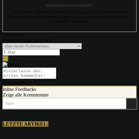
https://www.gaming-grounds.de/
1985 geboren. Mit Doom, Quake und SNES aufgewachsen. War selbst in der
Indiegames-Szene aktiv und schreibt nun auf gaming-grounds.de über seine große
Leidenschaft: Videospiele.
Abonnieren
Benachrichtige mich bei
0
Kommentare
Inline Feedbacks
Zeige alle Kommentare
Suche
LETZTE ARTIKEL: