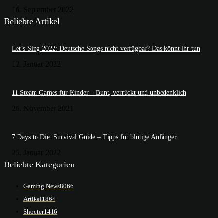
16. September 2022
Beliebte Artikel
Let’s Sing 2022: Deutsche Songs nicht verfügbar? Das könnt ihr tun
12. Januar 2022
11 Steam Games für Kinder – Bunt, verrückt und unbedenklich
26. November 2021
7 Days to Die: Survival Guide – Tipps für blutige Anfänger
25. Januar 2022
Beliebte Kategorien
Gaming News
8066
Artikel
1864
Shooter
1416