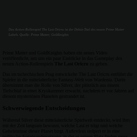
Das Action-Rollenspiel The Last Oricru ist der Debüt-Titel des neuen Prime Matter
Labels. Quelle: Prime Matter; Goldknights
Prime Matter und GoldKnights haben ein neues Video
veröffentlicht, um uns ein paar Einblicke in das Gameplay des
neuen Action-Rollenspiels
The Last Oricru
zu geben.
Das im tschechischen Prag entwickelte The Last Oricru entführt die
Spieler in die mittelalterliche Fantasy-Welt von Wardenia. Darin
übernimmt man die Rolle von Silver, der plötzlich aus einem
Tiefschlaf in einer Kryokammer erwacht, nachdem er vor Jahren auf
diesem mysteriösen Planeten gestrandet ist.
Schwerwiegende Entscheidungen
Während Silver diese mittelalterliche Spielwelt entdeckt, wird ihm
mit der Zeit langsam bewusst, welche Last er trägt und welche
Geheimnisse dieser Planet birgt. Außerdem stolpert er in eine
politische Auseinandersetzung, in der er seinen Platz finden muss.