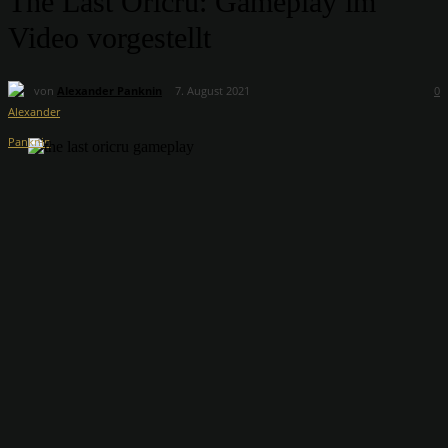
The Last Oricru: Gameplay im
Video vorgestellt
von
Alexander Panknin
7. August 2021
0