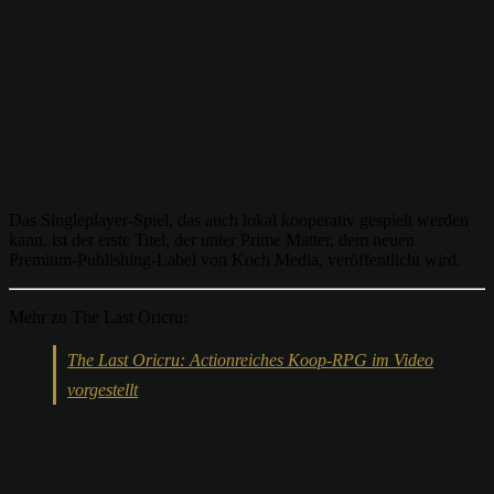
Das Singleplayer-Spiel, das auch lokal kooperativ gespielt werden
kann, ist der erste Titel, der unter Prime Matter, dem neuen
Premium-Publishing-Label von Koch Media, veröffentlicht wird.
Mehr zu The Last Oricru:
The Last Oricru: Actionreiches Koop-RPG im Video
vorgestellt