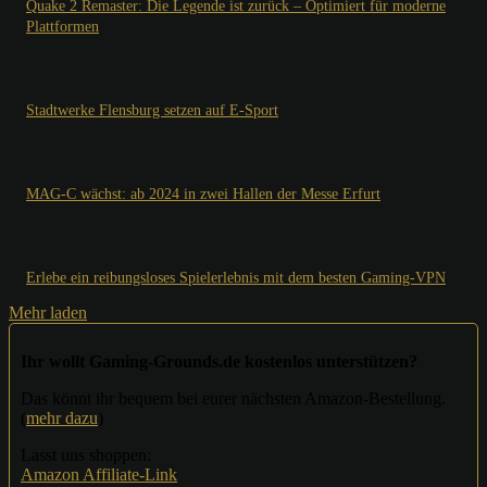
Quake 2 Remaster: Die Legende ist zurück – Optimiert für moderne
Plattformen
Stadtwerke Flensburg setzen auf E-Sport
MAG-C wächst: ab 2024 in zwei Hallen der Messe Erfurt
Erlebe ein reibungsloses Spielerlebnis mit dem besten Gaming-VPN
Mehr laden
Ihr wollt Gaming-Grounds.de kostenlos unterstützen?
Das könnt ihr bequem bei eurer nächsten Amazon-Bestellung.
(
mehr dazu
)
Lasst uns shoppen:
Amazon Affiliate-Link