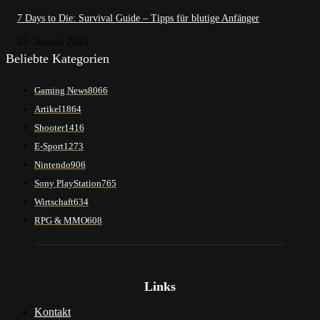
7 Days to Die: Survival Guide – Tipps für blutige Anfänger
25. Januar 2022
Beliebte Kategorien
Gaming News
8066
Artikel
1864
Shooter
1416
E-Sport
1273
Nintendo
906
Sony PlayStation
765
Wirtschaft
634
RPG & MMO
608
Links
Kontakt