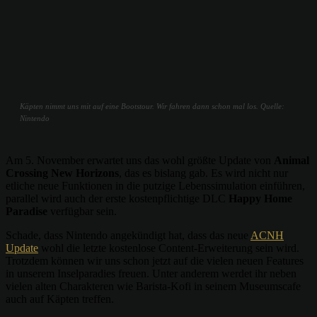
Käpten nimmt uns mit auf eine Bootstour. Wir fahren dann schon mal los. Quelle:
Nintendo
Am 5. November erwartet uns das wohl größte Update von
Animal
Crossing New Horizons
, das es bislang gab. Es wird nicht nur
etliche neue Funktionen in die putzige Lebenssimulation einführen,
parallel wird auch der erste kostenpflichtige DLC
Happy Home
Paradise
verfügbar sein.
Schade, dass Nintendo angekündigt hat, dass das neue
ACNH
Update
wohl die letzte kostenlose Content-Erweiterung sein wird.
Trotzdem können wir uns schon jetzt auf die vielen neuen Features
in unserem Inselparadies freuen. Unter anderem werdet ihr neben
vielen alten Charakteren wie Barista-Kofi in seinem Museumscafe
auch auf Käpten treffen.