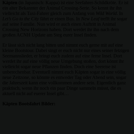
Käpten
(in Japanisch: Kappa) ist eine Seefahrer-Schildkröte. Er ist
ein alter Bekannter der Animal Crossing-Serie. So kennt ihr ihn
vielleicht als Taxi-Fahrer gleich zum Anfang von
Wild World
. In
Let’s Go to the City
fährt er einen Bus. In
New Leaf
trefft ihr sogar
auf seine Familie. Nun wird er auch einen Auftritt in Animal
Crossing New Horizons haben. Dort werdet ihr ihn nach dem
großen ACNH Update am Steg eurer Insel finden.
Er lässt sich nicht lang bitten und nimmt euch gerne mit auf eine
kleine Bootstour. Dabei singt er euch nicht nur eines seiner fetzigen
Seemannslieder, er bringt euch zudem auf eine ferne Insel. Dort
werdet ihr auf eine völlig neue Umgebung stoßen, dort könnt ihr
vielleicht sogar neue Pflanzen finden. Doch eine Seereise ist
unberechenbar. Eventuell nimmt euch Käpten sogar in eine völlig
neue Zeitzone, so könnte es entweder Tag oder Abend sein, sogar
die Jahreszeit kann eine vollkommen andere sein. Eigentlich ganz
praktisch, wenn ihr noch ein paar Dinge sammeln müsst, die es
aktuell nicht auf euerer Insel gibt…
Käpten Bootsfahrt Bilder: