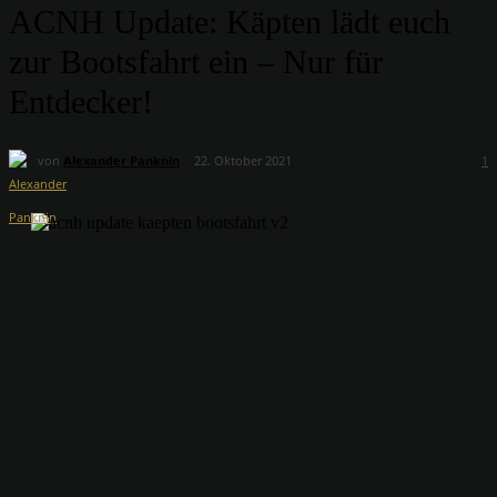
ACNH Update: Käpten lädt euch
zur Bootsfahrt ein – Nur für
Entdecker!
von
Alexander Panknin
22. Oktober 2021
1