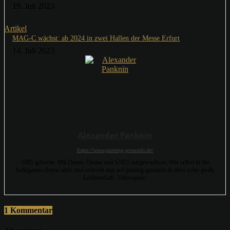
19. Juli 2023
Artikel
MAG-C wächst: ab 2024 in zwei Hallen der Messe Erfurt
14. Juli 2023
Alexander Panknin
https://www.gaming-grounds.de/
1985 geboren. Mit Doom, Quake und SNES aufgewachsen. War selbst in der
Indiegames-Szene aktiv und schreibt nun auf gaming-grounds.de über seine große
Leidenschaft: Videospiele.
1 Kommentar