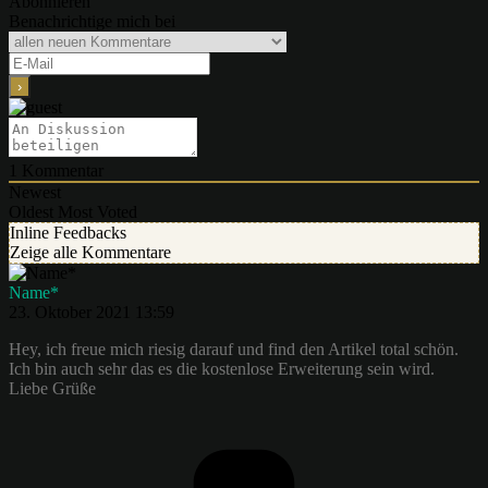
Abonnieren
Benachrichtige mich bei
1
Kommentar
Newest
Oldest
Most Voted
Inline Feedbacks
Zeige alle Kommentare
Name*
23. Oktober 2021 13:59
Hey, ich freue mich riesig darauf und find den Artikel total schön.
Ich bin auch sehr das es die kostenlose Erweiterung sein wird.
Liebe Grüße