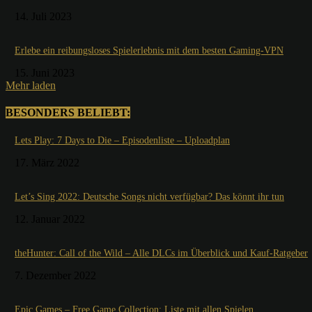
14. Juli 2023
Erlebe ein reibungsloses Spielerlebnis mit dem besten Gaming-VPN
15. Juni 2023
Mehr laden
BESONDERS BELIEBT:
Lets Play: 7 Days to Die – Episodenliste – Uploadplan
17. März 2022
Let’s Sing 2022: Deutsche Songs nicht verfügbar? Das könnt ihr tun
12. Januar 2022
theHunter: Call of the Wild – Alle DLCs im Überblick und Kauf-Ratgeber
7. Dezember 2022
Epic Games – Free Game Collection: Liste mit allen Spielen