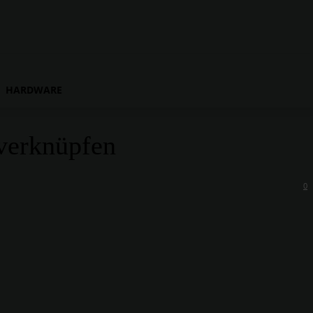
HARDWARE
 verknüpfen
0