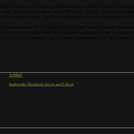
2 lobte, kritisierte er allerdings das Gameplay und die schnelle Beweg
lbar wäre. Besser machte es da seiner Meinung nach der Hardcore-Shoot
schen Mall kämpfen lässt. Durch die realistischere Geschwindigkeit von
m Realismus von EFT verbinden. Kombiniert werden könnte dies in e
 weiteren Pläne für den Battle Royale-Titel von DrDisrespect noch ni
Küche vom Doc brodelt. Eine schlechte Inspirationsquelle sind die beide
Artikel
Stadtwerke Flensburg setzen auf E-Sport