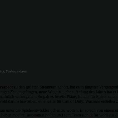
ion; Battlestate Games
respect
zu den größten Streamern gehört, hat es in jüngster Vergange
iniger Zeit angefangen, neue Wege zu gehen. Anfang des Jahres hat er b
türlich weitergehen. So gab es bereits Pläne, Inhalte für Spiele zu en
wohl darum beworben, eine Karte für Call of Duty: Warzone erstellen z
un unter die Spieleentwickler gehen zu wollen. Er sprach von einem eige
el haben möchte. Inspiration holten und sein Team sich dafür wohl aus