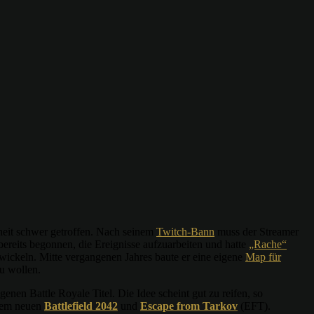
nheit schwer getroffen. Nach seinem
Twitch-Bann
muss der Streamer
ereits begonnen, die Ereignisse aufzuarbeiten und hatte
„Rache“
twickeln. Mitte vergangenen Jahres baute er eine eigene
Map für
u wollen.
nen Battle Royale Titel. Die Idee scheint gut zu reifen, so
 dem neuen
Battlefield 2042
und
Escape from Tarkov
(EFT).