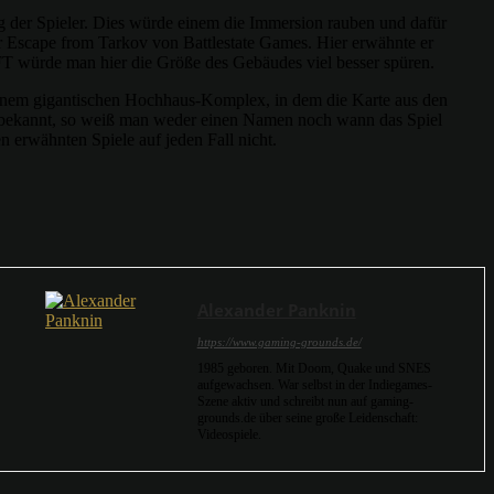
ung der Spieler. Dies würde einem die Immersion rauben und dafür
er Escape from Tarkov von Battlestate Games. Hier erwähnte er
 EFT würde man hier die Größe des Gebäudes viel besser spüren.
inem gigantischen Hochhaus-Komplex, in dem die Karte aus den
cht bekannt, so weiß man weder einen Namen noch wann das Spiel
n erwähnten Spiele auf jeden Fall nicht.
Alexander Panknin
https://www.gaming-grounds.de/
1985 geboren. Mit Doom, Quake und SNES
aufgewachsen. War selbst in der Indiegames-
Szene aktiv und schreibt nun auf gaming-
grounds.de über seine große Leidenschaft:
Videospiele.