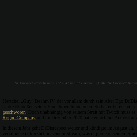
DrDisrespect will es besser als BF2042 und EFT machen. Quelle: DrDisrespect; Activis
Herschel „Guy“ Beahm IV, der vor allem durch sein Alter Ego
DrDis
starke Einbußen seiner Einnahmen hinnehmen. So hat er bereits vor e
geschworen
. Doch unabhängig von seinem Streit mit Twitch muss es na
Rogue Company
und im Dezember 2020 hatte er sich bei Activision 
In diesem Jahr geht DrDisrespect weiter und kündigte im August an, n
verkündete er kürzlich in seinem Stream, was er gerne in seinem Spi