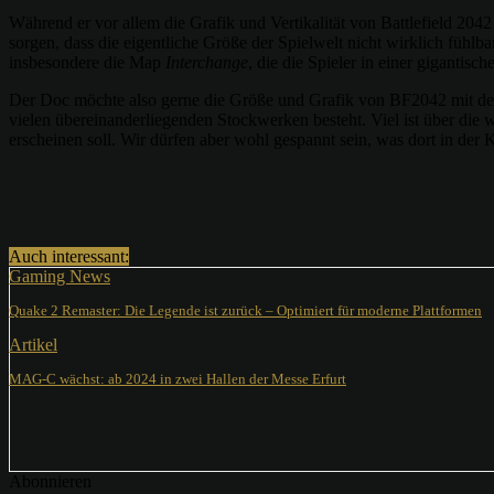
Während er vor allem die Grafik und Vertikalität von Battlefield 204
sorgen, dass die eigentliche Größe der Spielwelt nicht wirklich füh
insbesondere die Map
Interchange
, die die Spieler in einer giganti
Der Doc möchte also gerne die Größe und Grafik von BF2042 mit de
vielen übereinanderliegenden Stockwerken besteht. Viel ist über die
erscheinen soll. Wir dürfen aber wohl gespannt sein, was dort in der 
Teilen
Auch interessant:
Gaming News
Quake 2 Remaster: Die Legende ist zurück – Optimiert für moderne Plattformen
Artikel
MAG-C wächst: ab 2024 in zwei Hallen der Messe Erfurt
Abonnieren