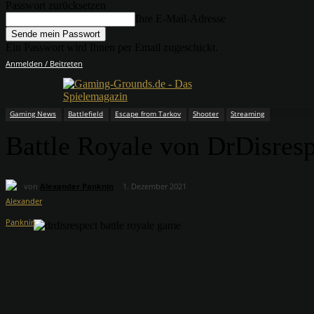
Passwort zurücksetzen
Ihre E-Mail-Adresse
Ein Passwort wird Ihnen per Email zugeschickt.
Anmelden / Beitreten
Gaming News
Battlefield
Escape from Tarkov
Shooter
Streaming
Battle Royale von DrDisres
von
Alexander Panknin
1. Dezember 2021