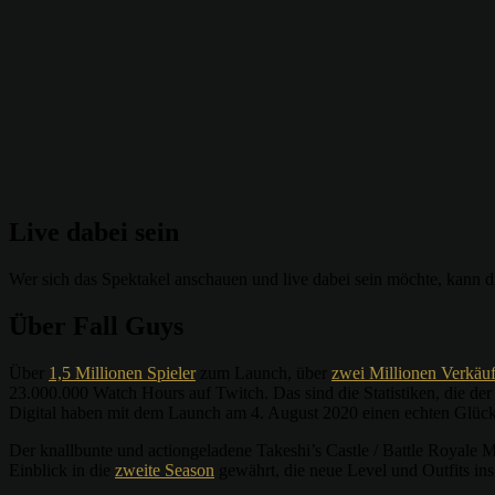
Live dabei sein
Wer sich das Spektakel anschauen und live dabei sein möchte, kann d
Über Fall Guys
Über
1,5 Millionen Spieler
zum Launch, über
zwei Millionen Verkäu
23.000.000 Watch Hours auf Twitch. Das sind die Statistiken, die de
Digital haben mit dem Launch am 4. August 2020 einen echten Glücks
Der knallbunte und actiongeladene Takeshi’s Castle / Battle Royale
Einblick in die
zweite Season
gewährt, die neue Level und Outfits ins