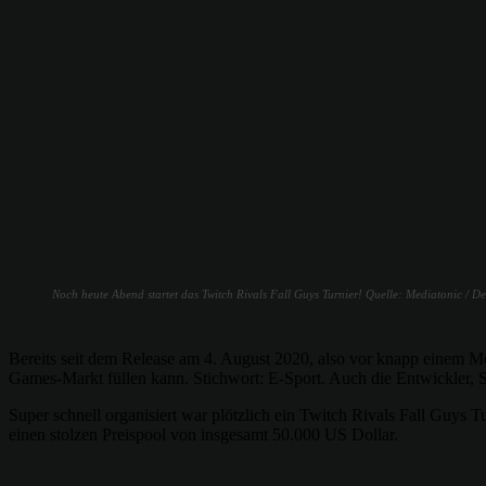
Noch heute Abend startet das Twitch Rivals Fall Guys Turnier! Quelle: Mediatonic / Dev
Bereits seit dem Release am 4. August 2020, also vor knapp einem Mon
Games-Markt füllen kann. Stichwort: E-Sport. Auch die Entwickler, 
Super schnell organisiert war plötzlich ein Twitch Rivals Fall Guys
einen stolzen Preispool von insgesamt 50.000 US Dollar.