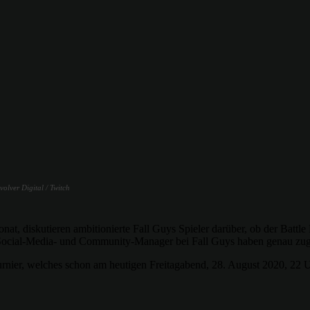
olver Digital / Twitch
at, diskutieren ambitionierte Fall Guys Spieler darüber, ob der Battl
Social-Media- und Community-Manager bei Fall Guys haben genau zugeh
 Turnier, welches schon am heutigen Freitagabend, 28. August 2020, 22