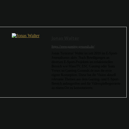
Jonas Walter
https://www.gaming-grounds.de/
Jonas 'Syncerus' Walter ist seit 2010 im E-Sport-
Journalismus aktiv. Nach Beteiligungen an
diversen E-Sport-Projekten im redaktionellen
Bereich wie MaseTV, ESC Gaming oder Team
Vertex ist Gaming-Grounds.de nun die erste
eigene Konzeption. Diese hat die Vision aktuell
relevante Themen aus dem Gaming- und E-Sport-
Bereich aufzugreifen und für Videospielbegeisterte
an einem Ort zu konzentrieren.