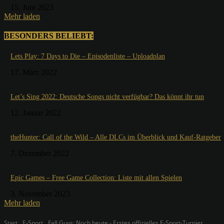
15. Juni 2023
Mehr laden
BESONDERS BELIEBT:
Lets Play: 7 Days to Die – Episodenliste – Uploadplan
17. März 2022
Let’s Sing 2022: Deutsche Songs nicht verfügbar? Das könnt ihr tun
12. Januar 2022
theHunter: Call of the Wild – Alle DLCs im Überblick und Kauf-Ratgeber
7. Dezember 2022
Epic Games – Free Game Collection: Liste mit allen Spielen
3. November 2023
Mehr laden
Start
E-Sport
Fall Guys: Noch heute - Erstes offizielles E-Sport-Turnier