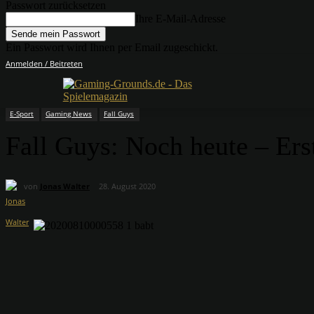
Passwort zurücksetzen
Ihre E-Mail-Adresse
Ein Passwort wird Ihnen per Email zugeschickt.
Anmelden / Beitreten
E-Sport
Gaming News
Fall Guys
Fall Guys: Noch heute – Erst
von
Jonas Walter
28. August 2020