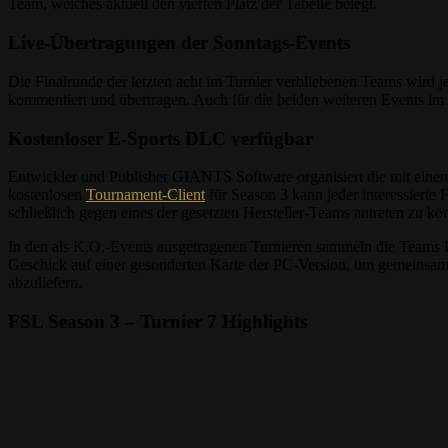
Team, welches aktuell den vierten Platz der Tabelle belegt.
Live-Übertragungen der Sonntags-Events
Die Finalrunde der letzten acht im Turnier verbliebenen Teams wird
kommentiert und übertragen. Auch für die beiden weiteren Events im
Kostenloser E-Sports DLC verfügbar
Entwickler und Publisher GIANTS Software organisiert die mit eine
kostenlosen
Tournament-Client
für Season 3 kann jeder interessierte
schließlich gegen eines der gesetzten Hersteller-Teams antreten zu kö
In den als K.O.-Events ausgetragenen Turnieren sammeln die Teams L
Geschick auf einer gesonderten Karte der PC-Version, um gemeinsam G
abzuliefern.
FSL Season 3 – Turnier 7 Highlights