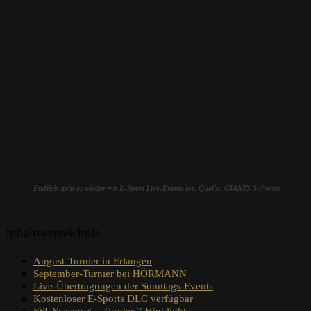
Endlich geht es wieder mit E-Sport Live-Events los. Quelle: GIANTS Software
Inhaltsverzeichnis
August-Turnier in Erlangen
September-Turnier bei HÖRMANN
Live-Übertragungen der Sonntags-Events
Kostenloser E-Sports DLC verfügbar
FSL Season 3 – Turnier 7 Highlights