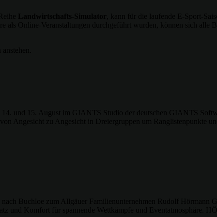
 Reihe
Landwirtschafts-Simulator
, kann für die laufende E-Sport-Sai
ere als Online-Veranstaltungen durchgeführt wurden, können sich alle 
n anstehen.
 am 14. und 15. August im GIANTS Studio der deutschen GIANTS Softwa
 von Angesicht zu Angesicht in Dreiergruppen um Ranglistenpunkte und
ers nach Buchloe zum Allgäuer Familienunternehmen Rudolf Hörmann 
Platz und Komfort für spannende Wettkämpfe und Eventatmosphäre. HÖ