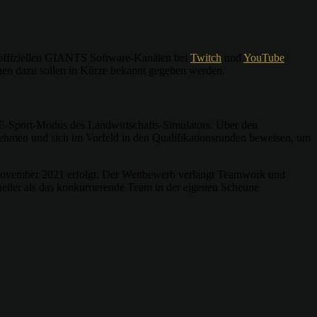
n offiziellen GIANTS Software-Kanälen bei
Twitch
und
YouTube
nen dazu sollen in Kürze bekannt gegeben werden.
 E-Sport-Modus des Landwirtschafts-Simulators. Über den
lnehmen und sich im Vorfeld in den Qualifikationsrunden beweisen, um
m November 2021 erfolgt. Der Wettbewerb verlangt Teamwork und
eller als das konkurrierende Team in der eigenen Scheune