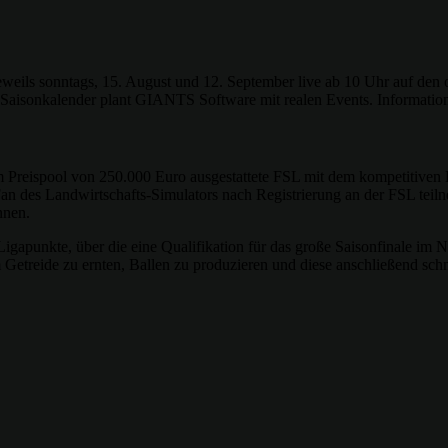
 jeweils sonntags, 15. August und 12. September live ab 10 Uhr auf de
 Saisonkalender plant GIANTS Software mit realen Events. Informatio
m Preispool von 250.000 Euro ausgestattete FSL mit dem kompetitiven
 Fan des Landwirtschafts-Simulators nach Registrierung an der FSL tei
nnen.
igapunkte, über die eine Qualifikation für das große Saisonfinale i
etreide zu ernten, Ballen zu produzieren und diese anschließend schn