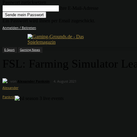
Passwort zurücksetzen
Ihre E-Mail-Adresse
Ein Passwort wird Ihnen per Email zugeschickt.
Anmelden / Beitreten
E-Sport
Gaming News
FSL: Farming Simulator Leag
von
Alexander Panknin
4. August 2021