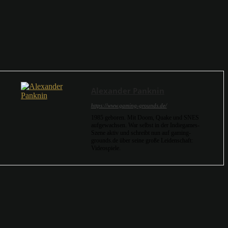
Alexander Panknin
https://www.gaming-grounds.de/
1985 geboren. Mit Doom, Quake und SNES
aufgewachsen. War selbst in der Indiegames-
Szene aktiv und schreibt nun auf gaming-
grounds.de über seine große Leidenschaft:
Videospiele.