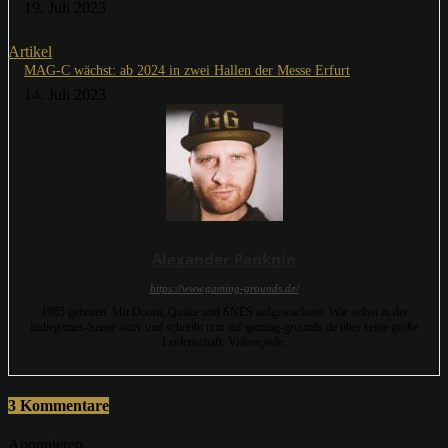
19. Juli 2023
Artikel
MAG-C wächst: ab 2024 in zwei Hallen der Messe Erfurt
14. Juli 2023
Alexander Panknin
https://www.gaming-grounds.de/
1985 geboren. Mit Doom, Quake und SNES aufgewachsen. War selbst in der
Indiegames-Szene aktiv und schreibt nun auf gaming-grounds.de über seine große
Leidenschaft: Videospiele.
3 Kommentare
Abonnieren