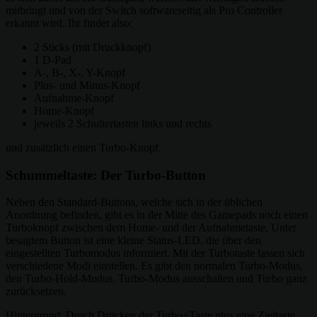
mitbringt und von der Switch softwareseitig als Pro Controller
erkannt wird. Ihr findet also:
2 Sticks (mit Druckknopf)
1 D-Pad
A-, B-, X-, Y-Knopf
Plus- und Minus-Knopf
Aufnahme-Knopf
Home-Knopf
jeweils 2 Schultertasten links und rechts
und zusätzlich einen Turbo-Knopf.
Schummeltaste: Der Turbo-Button
Neben den Standard-Buttons, welche sich in der üblichen
Anordnung befinden, gibt es in der Mitte des Gamepads noch einen
Turboknopf zwischen dem Home- und der Aufnahmetaste. Unter
besagtem Button ist eine kleine Status-LED, die über den
eingestellten Turbomodus informiert. Mit der Turbotaste lassen sich
verschiedene Modi einstellen. Es gibt den normalen Turbo-Modus,
den Turbo-Hold-Modus, Turbo-Modus ausschalten und Turbo ganz
zurücksetzen.
Hintergrund: Durch Drücken der Turbo+Taste plus eine Zieltaste,