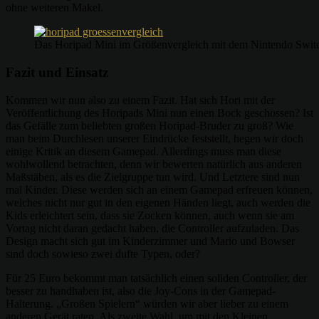
ohne weiteren Makel.
Das Horipad Mini im Größenvergleich mit dem Nintendo Switc
Fazit und Einsatz
Kommen wir nun also zu einem Fazit. Hat sich Hori mit der
Veröffentlichung des Horipads Mini nun einen Bock geschossen? Ist
das Gefälle zum beliebten großen Horipad-Bruder zu groß? Wie
man beim Durchlesen unserer Eindrücke feststellt, hegen wir doch
einige Kritik an diesem Gamepad. Allerdings muss man diese
wohlwollend betrachten, denn wir bewerten natürlich aus anderen
Maßstäben, als es die Zielgruppe tun wird. Und Letztere sind nun
mal Kinder. Diese werden sich an einem Gamepad erfreuen können,
welches nicht nur gut in den eigenen Händen liegt, auch werden die
Kids erleichtert sein, dass sie Zocken können, auch wenn sie am
Vortag nicht daran gedacht haben, die Controller aufzuladen. Das
Design macht sich gut im Kinderzimmer und Mario und Bowser
sind doch sowieso zwei dufte Typen, oder?
Für 25 Euro bekommt man tatsächlich einen soliden Controller, der
besser zu handhaben ist, also die Joy-Cons in der Gamepad-
Halterung. „Großen Spielern“ würden wir aber lieber zu einem
anderen Gerät raten. Als zweite Wahl, um mit den Kleinen