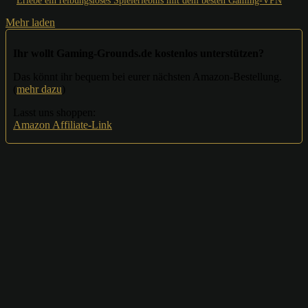
Erlebe ein reibungsloses Spielerlebnis mit dem besten Gaming-VPN
Mehr laden
Ihr wollt Gaming-Grounds.de kostenlos unterstützen?
Das könnt ihr bequem bei eurer nächsten Amazon-Bestellung.
(
mehr dazu
)
Lasst uns shoppen:
Amazon Affiliate-Link