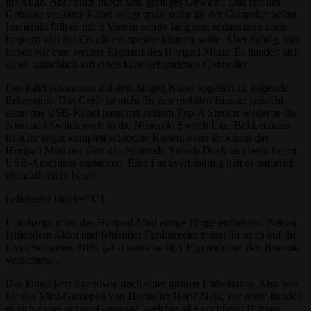
ins Auge. Aber auch durch sein geringes Gewicht. Das fest am
Gehäuse verlötete Kabel wiegt quasi mehr als der Controller selbst.
Immerhin fällt es mit 3 Metern relativ lang aus, sodass man auch
bequem von der Couch aus speilen können sollte. Aber richtig, hier
haben wir eine weitere Eigenart des Horipad Minis: Es handelt sich
dabei tatsächlich um einen kabelgebundenen Controller.
Das führt zusammen mit dem langen Kabel sogleich zu folgender
Erkenntnis: Das Gerät ist nicht für den mobilen Einsatz gedacht,
denn das USB-Kabel passt mit seinem Typ-A Stecker weder in die
Nintendo Switch noch in die Nintendo Switch Lite. Bei Letzterer
habt ihr sogar komplett schlechte Karten, denn ihr könnt das
Horipad Mini nur über das Nintendo Switch Dock an einem freien
USB-Anschluss anstecken. Eine Funkverbindung hält es natürlich
ebenfalls nicht bereit.
[adinserter block=“4″]
Überhaupt muss das Horipad Mini einige Dinge entbehren. Neben
fehlendem Akku und fehlender Funkstrecke müsst ihr noch auf die
Gyro-Sensoren, NFC (also keine amiibo-Figuren) und den Rumble
verzichten…
Das klingt jetzt irgendwie nach einer großen Entbehrung. Also was
hat das Mini-Gamepad von Hersteller Hori? Naja, vor allem handelt
es sich dabei um ein Gamepad, welches alle wichtigen Buttons