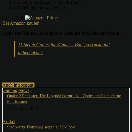
Großartig für Casual- und retrospiele
Offiziell nintendo-lizenziert
24,99 EUR
Bei Amazon kaufen
Mehr für Kinder? Hier gibt es Spielhits für Kids auf Steam:
11 Steam Games für Kinder – Bunt, verrückt und
unbedenklich
Auch interessant:
Gaming News
Quake 2 Remaster: Die Legende ist zurück – Optimiert für moderne
Plattformen
22. August 2023
Artikel
Stadtwerke Flensburg setzen auf E-Sport