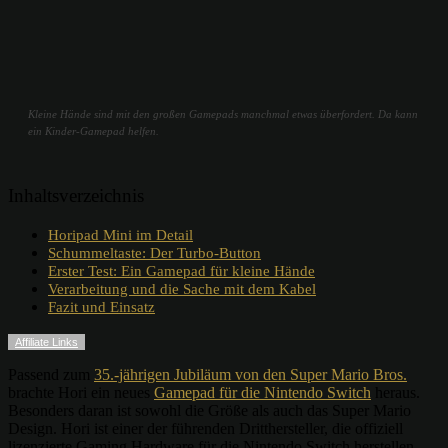
Kleine Hände sind mit den großen Gamepads manchmal etwas überfordert. Da kann
ein Kinder-Gamepad helfen.
Inhaltsverzeichnis
Horipad Mini im Detail
Schummeltaste: Der Turbo-Button
Erster Test: Ein Gamepad für kleine Hände
Verarbeitung und die Sache mit dem Kabel
Fazit und Einsatz
Affiliate Links
Passend zum
35.-jährigen Jubiläum von den Super Mario Bros.
brachte Hori ein neues
Gamepad für die Nintendo Switch
heraus.
Besonders daran ist sowohl die Größe als auch das Super Mario
Design. Hori ist einer der führenden Dritthersteller, die offiziell
lizenzierte Gaming Hardware für die Nintendo Switch herstellen