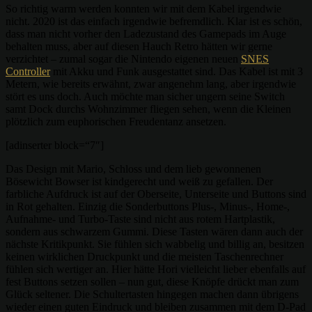
So richtig warm werden konnten wir mit dem Kabel irgendwie
nicht. 2020 ist das einfach irgendwie befremdlich. Klar ist es schön,
dass man nicht vorher den Ladezustand des Gamepads im Auge
behalten muss, aber auf diesen Hauch Retro hätten wir gerne
verzichtet – zumal sogar die Nintendo eigenen neuen
SNES
Controller
mit Akku und Funk ausgestattet sind. Das Kabel ist mit 3
Metern, wie bereits erwähnt, zwar angenehm lang, aber irgendwie
stört es uns doch. Auch möchte man sicher ungern seine Switch
samt Dock durchs Wohnzimmer fliegen sehen, wenn die Kleinen
plötzlich zum euphorischen Freudentanz ansetzen.
[adinserter block=“7″]
Das Design mit Mario, Schloss und dem lieb gewonnenen
Bösewicht Bowser ist kindgerecht und weiß zu gefallen. Der
farbliche Aufdruck ist auf der Oberseite, Unterseite und Buttons sind
in Rot gehalten. Einzig die Sonderbuttons Plus-, Minus-, Home-,
Aufnahme- und Turbo-Taste sind nicht aus rotem Hartplastik,
sondern aus schwarzem Gummi. Diese Tasten wären dann auch der
nächste Kritikpunkt. Sie fühlen sich wabbelig und billig an, besitzen
keinen wirklichen Druckpunkt und die meisten Taschenrechner
fühlen sich wertiger an. Hier hätte Hori vielleicht lieber ebenfalls auf
fest Buttons setzen sollen – nun gut, diese Knöpfe drückt man zum
Glück seltener. Die Schultertasten hingegen machen dann übrigens
wieder einen guten Eindruck und bleiben zusammen mit dem D-Pad