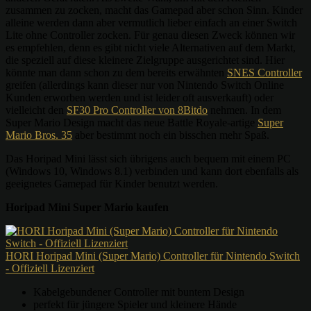
zusammen zu zocken, macht das Gamepad aber schon Sinn. Kinder
alleine werden dann aber vermutlich lieber einfach an einer Switch
Lite ohne Controller zocken. Für genau diesen Zweck können wir
es empfehlen, denn es gibt nicht viele Alternativen auf dem Markt,
die speziell auf diese kleinere Zielgruppe ausgerichtet sind. Hier
könnte man dann schon zu dem bereits erwähnten
SNES Controller
greifen (allerdings kann dieser nur von Nintendo Switch Online
Kunden erworben werden und ist leider oft ausverkauft) oder
vielleicht den
SF30 Pro Controller von 8Bitdo
nehmen. In dem
Super Mario Design macht das neue Battle Royale-artige
Super
Mario Bros. 35
aber bestimmt noch ein bisschen mehr Spaß.
Das Horipad Mini lässt sich übrigens auch bequem mit einem PC
(Windows 10, Windows 8.1) verbinden und kann dort ebenfalls als
geeignetes Gamepad für Kinder benutzt werden.
Horipad Mini Super Mario kaufen
HORI Horipad Mini (Super Mario) Controller für Nintendo Switch
- Offiziell Lizenziert
Kabelgebundener Controller mit buntem Design
perfekt für jüngere Spieler und kleinere Hände