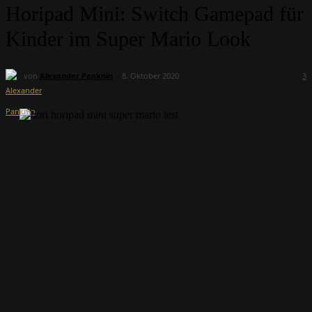
Horipad Mini: Switch Gamepad für
Kinder im Super Mario Look
von
Alexander Panknin
8. Oktober 2020
3