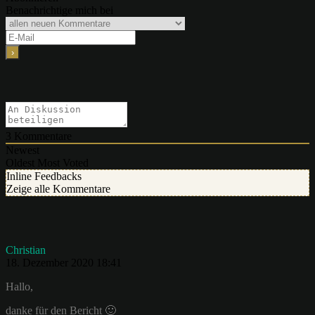
Benachrichtige mich bei
3
Kommentare
Newest
Oldest
Most Voted
Inline Feedbacks
Zeige alle Kommentare
Christian
18. Dezember 2020 18:41
Hallo,
danke für den Bericht 🙂