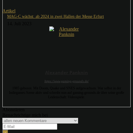
Artikel
MAG-C wächst: ab 2024 in zwei Hallen der Messe Erfurt
14. Juli 2023
Alexander Panknin
https://www.gaming-grounds.de/
1985 geboren. Mit Doom, Quake und SNES aufgewachsen. War selbst in der
Indiegames-Szene aktiv und schreibt nun auf gaming-grounds.de über seine große
Leidenschaft: Videospiele.
Abonnieren
Benachrichtige mich bei