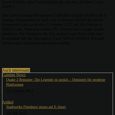
Storm (Outfits, eine Farewell-Episode und das „Zombie Crypt-
Outfit“).
Die Life is Strange Remastered Collection enthält sowohl Life is
Strange Remastered als auch Life is Strange: Before the Storm
Remastered und ist ab dem 1. Februar 2022 auf PlayStation 4,
XBOX One, Nintendo Switch, PC (Steam) und Google Stadia
erhältlich. Die Versionen für Playstation 4 und Xbox One sind
kompatibel mit der Playstation 5 und XBOX SERIES X|S und
können auch auf diesen erworben werden.
Auch interessant:
Gaming News
Quake 2 Remaster: Die Legende ist zurück – Optimiert für moderne
Plattformen
22. August 2023
Artikel
Stadtwerke Flensburg setzen auf E-Sport
19. Juli 2023