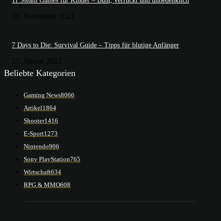
11 Steam Games für Kinder – Bunt, verrückt und unbedenklich
26. November 2021
7 Days to Die: Survival Guide – Tipps für blutige Anfänger
25. Januar 2022
Beliebte Kategorien
Gaming News
8066
Artikel
1864
Shooter
1416
E-Sport
1273
Nintendo
906
Sony PlayStation
765
Wirtschaft
634
RPG & MMO
608