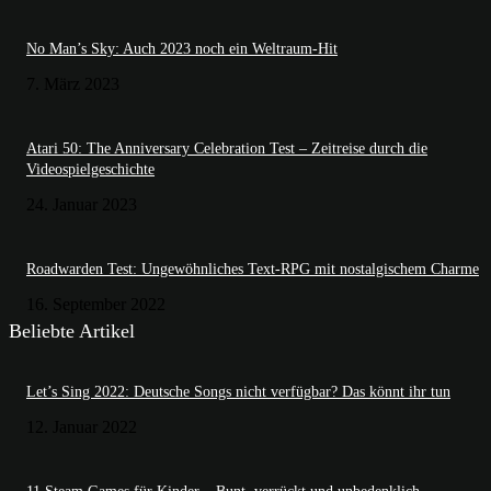
No Man’s Sky: Auch 2023 noch ein Weltraum-Hit
7. März 2023
Atari 50: The Anniversary Celebration Test – Zeitreise durch die
Videospielgeschichte
24. Januar 2023
Roadwarden Test: Ungewöhnliches Text-RPG mit nostalgischem Charme
16. September 2022
Beliebte Artikel
Let’s Sing 2022: Deutsche Songs nicht verfügbar? Das könnt ihr tun
12. Januar 2022