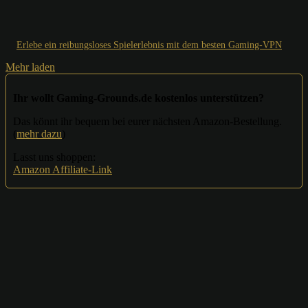
Erlebe ein reibungsloses Spielerlebnis mit dem besten Gaming-VPN
Mehr laden
Ihr wollt Gaming-Grounds.de kostenlos unterstützen?
Das könnt ihr bequem bei eurer nächsten Amazon-Bestellung.
(
mehr dazu
)
Lasst uns shoppen:
Amazon Affiliate-Link