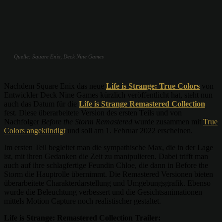
Quelle: Square Enix, Deck Nine Games
Nachdem Square Enix das neue
Life is Strange: True Colors
von
Entwickler Deck Nine Games kürzlich veröffentlicht hat, steht nun
auch das Datum für die
Life is Strange Remastered Collection
fest. Diese überarbeitete Version des ersten Teils und von
Nachfolger
Before the Storm Remastered
wurde zusammen mit
True
Colors angekündigt
und soll am 1. Februar 2022 erscheinen.
Im ersten Teil begleitet man die sympathische Max, die in der Lage
ist, mit ihren Gedanken die Zeit zu manipulieren. Dabei trifft man
auch auf ihre schlagfertige Feundin Chloe, die dann in Before the
Storm die Hauptrolle übernimmt. Die Remastered Versionen bieten
überarbeitete Charakterdarstellung und Umgebungsgrafik. Ebenso
wurde die Beleuchtung verbessert und die Gesichtsanimationen
mittels Motion Capture noch realistischer gestaltet.
Life is Strange: Remastered Collection Trailer: