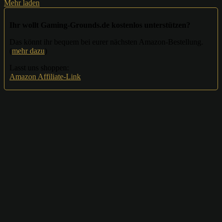
Mehr laden
Ihr wollt Gaming-Grounds.de kostenlos unterstützen?
Das könnt ihr bequem bei eurer nächsten Amazon-Bestellung.
(
mehr dazu
)
Lasst uns shoppen:
Amazon Affiliate-Link