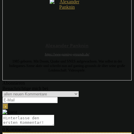
Alexander Panknin
https://www.gaming-grounds.de/
1985 geboren. Mit Doom, Quake und SNES aufgewachsen. War selbst in der
Indiegames-Szene aktiv und schreibt nun auf gaming-grounds.de über seine große
Leidenschaft: Videospiele.
Abonnieren
Benachrichtige mich bei
0
Kommentare