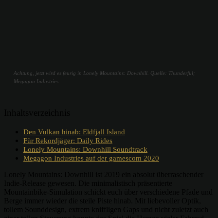
Achtung, jetzt wird es feurig in Lonely Mountains: Downhill. Quelle: Thunderful;
Megagon Industries
Inhaltsverzeichnis
Den Vulkan hinab: Eldfjall Island
Für Rekordjäger: Daily Rides
Lonely Mountains: Downhill Soundtrack
Megagon Industries auf der gamescom 2020
Lonely Mountains: Downhill ist 2019 ein absolut überraschender
Indie-Release gewesen. Die minimalistisch präsentierte
Mountainbike-Simulation schickt euch über verschiedene Pfade und
Berge immer wieder die steile Piste hinab. Mit liebevoller Optik,
tollem Sounddesign, extrem kniffligen Gaps und nicht zuletzt auch