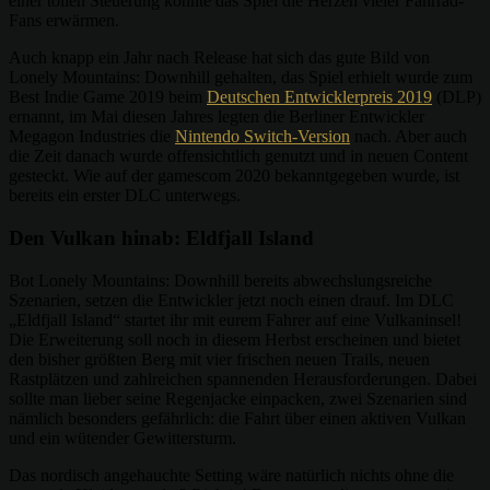
einer tollen Steuerung konnte das Spiel die Herzen vieler Fahrrad-
Fans erwärmen.
Auch knapp ein Jahr nach Release hat sich das gute Bild von
Lonely Mountains: Downhill gehalten, das Spiel erhielt wurde zum
Best Indie Game 2019 beim
Deutschen Entwicklerpreis 2019
(DLP)
ernannt, im Mai diesen Jahres legten die Berliner Entwickler
Megagon Industries die
Nintendo Switch-Version
nach. Aber auch
die Zeit danach wurde offensichtlich genutzt und in neuen Content
gesteckt. Wie auf der gamescom 2020 bekanntgegeben wurde, ist
bereits ein erster DLC unterwegs.
Den Vulkan hinab: Eldfjall Island
Bot Lonely Mountains: Downhill bereits abwechslungsreiche
Szenarien, setzen die Entwickler jetzt noch einen drauf. Im DLC
„Eldfjall Island“ startet ihr mit eurem Fahrer auf eine Vulkaninsel!
Die Erweiterung soll noch in diesem Herbst erscheinen und bietet
den bisher größten Berg mit vier frischen neuen Trails, neuen
Rastplätzen und zahlreichen spannenden Herausforderungen. Dabei
sollte man lieber seine Regenjacke einpacken, zwei Szenarien sind
nämlich besonders gefährlich: die Fahrt über einen aktiven Vulkan
und ein wütender Gewittersturm.
Das nordisch angehauchte Setting wäre natürlich nichts ohne die