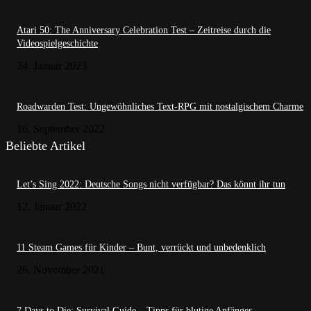
Atari 50: The Anniversary Celebration Test – Zeitreise durch die
Videospielgeschichte
24. Januar 2023
Roadwarden Test: Ungewöhnliches Text-RPG mit nostalgischem Charme
16. September 2022
Beliebte Artikel
Let’s Sing 2022: Deutsche Songs nicht verfügbar? Das könnt ihr tun
12. Januar 2022
11 Steam Games für Kinder – Bunt, verrückt und unbedenklich
26. November 2021
7 Days to Die: Survival Guide – Tipps für blutige Anfänger