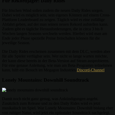
Für Rekordjäger: Daily Rides
Für frischen Wind sollen zudem die neuen Daily Rides sorgen.
Dabei wird es möglich sein, sein eigenes Können auf einem Cross-
Plattform Leaderboard zu zeigen. Täglich wird es eine zufällige
Abfahrt geben, auf der man seinen neuen Rekord aufstellen kann.
Zudem gibt es tägliche Herausforderungen, die in circa 3 bis 8
Wochen langen Seasons wechseln werden. Hierbei wird man am
Ende jeder Phase spezielle Preise freischalten können für die
jeweilige Season.
Die Daily Rides erscheinen zusammen mit dem DLC, werden aber
für alle Spieler verfügbar sein. Wer nicht so lange warten möchte,
der kann diese bereits in der Beta-Version auf Steam ausprobieren.
Für eine genaue Anleitung, wie man am Beta-Programm teilnehmen
kann, hilft ein Besuch im Megagon Industries
Discord-Channel
.
Lonely Mountains: Downhill Soundtrack
Damit noch nicht ganz genug, was Ankündigungen angeht.
Zusätzlich zum Release und zu den Daily Rides wird es jetzt
musikalisch im Spiel. War Lonely Mountains: Downhill bislang eher
von ruhiger Natur, wird jetzt ein optionaler Soundtrack nachgelegt.