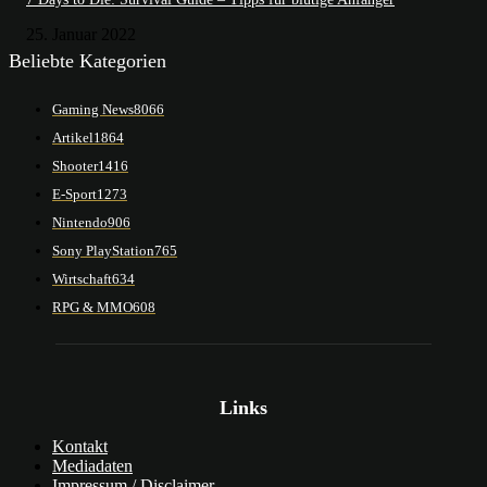
25. Januar 2022
Beliebte Kategorien
Gaming News
8066
Artikel
1864
Shooter
1416
E-Sport
1273
Nintendo
906
Sony PlayStation
765
Wirtschaft
634
RPG & MMO
608
Links
Kontakt
Mediadaten
Impressum / Disclaimer