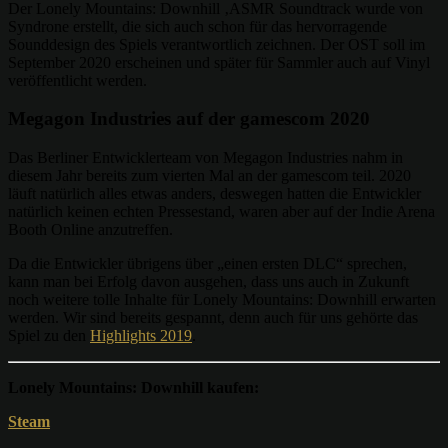
Der Lonely Mountains: Downhill ‚ASMR Soundtrack wurde von
Syndrone erstellt, die sich auch schon für das hervorragende
Sounddesign des Spiels verantwortlich zeichnen. Der OST soll im
September 2020 erscheinen und später für Sammler auch auf Vinyl
veröffentlicht werden.
Megagon Industries auf der gamescom 2020
Das Berliner Entwicklerteam von Megagon Industries nahm in
diesem Jahr bereits zum vierten Mal an der gamescom teil. 2020
läuft natürlich alles etwas anders, deswegen hatten die Entwickler
natürlich keinen echten Pressestand, waren aber auf der Indie Arena
Booth Online anzutreffen.
Da die Entwickler übrigens über „einen ersten DLC“ sprechen,
kann man bei Erfolg davon ausgehen, dass uns auch in Zukunft
noch weitere tolle Inhalte für Lonely Mountains: Downhill erwarten
werden. Wir sind bereits gespannt, denn auch für uns gehörte das
Spiel zu den
Highlights 2019
.
Lonely Mountains: Downhill kaufen:
Steam