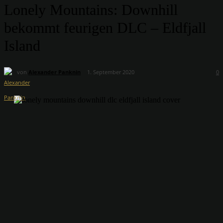
Lonely Mountains: Downhill
bekommt feurigen DLC – Eldfjall
Island
von
Alexander Panknin
1. September 2020
0