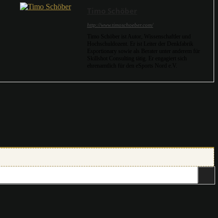
Timo Schöber
http://www.timoschoeber.com/
Timo Schöber ist Autor, Wissenschaftler und
Hochschuldozent. Er ist Leiter der Denkfabrik
Esportionary sowie als Berater unter anderem für
Skillshot Consulting tätig. Er engagiert sich
ehrenamtlich für den eSports Nord e.V.