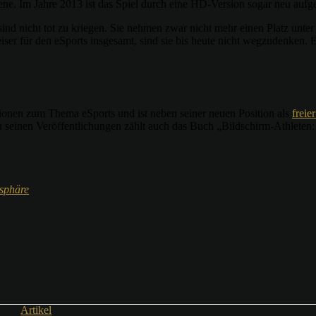
szene. Im Jahre 2013 ist das Spiel durch eine HD-Version sogar neu aufg
nd nicht tot zu kriegen. Sie nehmen zwar nicht mehr einen Platz unter 
ser für den eSports insgesamt, sind sie bis heute nicht wegzudenken. Es
tionen zum Thema eSports und ist neben seiner neuen Position als
freie
Zu seinen Veröffentlichungen zählt auch das Buch „Bildschirm-Athlete
sphäre
Artikel