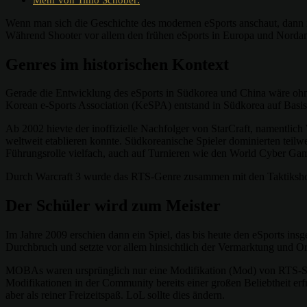
Wenn man sich die Geschichte des modernen eSports anschaut, dann ne
Während Shooter vor allem den frühen eSports in Europa und Nordame
Genres im historischen Kontext
Gerade die Entwicklung des eSports in Südkorea und China wäre ohne
Korean e-Sports Association (KeSPA) entstand in Südkorea auf Basis 
Ab 2002 hievte der inoffizielle Nachfolger von StarCraft, namentlich
weltweit etablieren konnte. Südkoreanische Spieler dominierten teil
Führungsrolle vielfach, auch auf Turnieren wie den World Cyber G
Durch Warcraft 3 wurde das RTS-Genre zusammen mit den Taktikshoot
Der Schüler wird zum Meister
Im Jahre 2009 erschien dann ein Spiel, das bis heute den eSports i
Durchbruch und setzte vor allem hinsichtlich der Vermarktung und O
MOBAs waren ursprünglich nur eine Modifikation (Mod) von RTS-Spi
Modifikationen in der Community bereits einer großen Beliebtheit erf
aber als reiner Freizeitspaß. LoL sollte dies ändern.