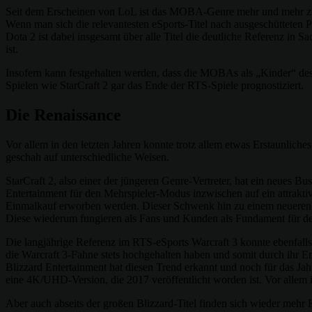
Seit dem Erscheinen von LoL ist das MOBA-Genre mehr und mehr z
Wenn man sich die relevantesten eSports-Titel nach ausgeschütteten P
Dota 2 ist dabei insgesamt über alle Titel die deutliche Referenz i
ist.
Insofern kann festgehalten werden, dass die MOBAs als „Kinder“ de
Spielen wie StarCraft 2 gar das Ende der RTS-Spiele prognostiziert.
Die Renaissance
Vor allem in den letzten Jahren konnte trotz allem etwas Erstaunliches
geschah auf unterschiedliche Weisen.
StarCraft 2, also einer der jüngeren Genre-Vertreter, hat ein neues Bu
Entertainment für den Mehrspieler-Modus inzwischen auf ein attrakt
Einmalkauf erworben werden. Dieser Schwenk hin zu einem neueren Ge
Diese wiederum fungieren als Fans und Kunden als Fundament für de
Die langjährige Referenz im RTS-eSports Warcraft 3 konnte ebenfalls
die Warcraft 3-Fahne stets hochgehalten haben und somit durch ihr 
Blizzard Entertainment hat diesen Trend erkannt und noch für das Ja
eine 4K/UHD-Version, die 2017 veröffentlicht worden ist. Vor allem
Aber auch abseits der großen Blizzard-Titel finden sich wieder mehr R