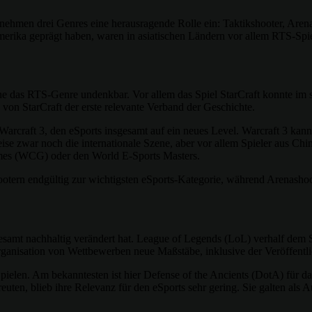
hmen drei Genres eine herausragende Rolle ein: Taktikshooter, Arenas
rika geprägt haben, waren in asiatischen Ländern vor allem RTS-Spie
 das RTS-Genre undenkbar. Vor allem das Spiel StarCraft konnte im sü
von StarCraft der erste relevante Verband der Geschichte.
 Warcraft 3, den eSports insgesamt auf ein neues Level. Warcraft 3 kan
weise zwar noch die internationale Szene, aber vor allem Spieler aus 
ames (WCG) oder den World E-Sports Masters.
ern endgültig zur wichtigsten eSports-Kategorie, während Arenashoo
nsgesamt nachhaltig verändert hat. League of Legends (LoL) verhalf d
rganisation von Wettbewerben neue Maßstäbe, inklusive der Veröffent
elen. Am bekanntesten ist hier Defense of the Ancients (DotA) für 
reuten, blieb ihre Relevanz für den eSports sehr gering. Sie galten als