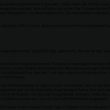
um größten eSports-Bereich geworden. Dabei haben die MOBAs zum g
reisgeldern anschaut, dann befinden sich in den Top 10 immerhin drei M
n Sachen Preisgeldern, vor allem aufgrund des The International, wäh
s klassischen RTS-Genres, dieses inzwischen bei Weitem übertrumpft 
 festgestellt werden. Viele RTS-Titel, auch solche, die sehr alt sind, 
siness Model verpasst bekommen. Während es ursprünglich als klassischer
ives Free-to-play-Modell mit kosmetischen Microtransactions gewechse
schäftsmodell hat StarCraft 2 vor allem unter den Breitensportlern, 
n Profi-eSports.
 eine Wiederbelebung der eigenen Szene verzeichnen. Dies ist vor alle
Engagement und viel Herzblut dafür Sorge getragen haben, dass nach 
hr 2019 ein Remake von Warcraft 3 angekündigt: Reforged. Selbst das „
 in Südkorea werden nach wie vor StarCraft-Wettbewerbe ausgetragen.
TS-Spiele in den eSports-Tickern. Age of Empires 2 ist ein sehr gutes 