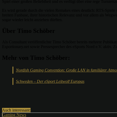
Spiel einer großen Beliebtheit und es verfügt über eine rege Turnier
Es wird gerade durch die vielen Remakes eines deutlich: RTS-Spiele si
breiten Fanbase, ihrer historischen Relevanz und vor allem als Wegwei
sogar wieder leicht anziehen dürften.
Über Timo Schöber
Als Consultant veröffentlichte Timo Schöber bereits mehrere Publika
Esportionary.net sowie Pressesprecher des eSports Nord e.V. aktiv. 
Mehr von Timo Schöber:
Nordish Gaming Convention: Große LAN in familiärer Atmo
Schweden – Der eSport Leitwolf Europas
Teilen
Auch interessant:
Gaming News