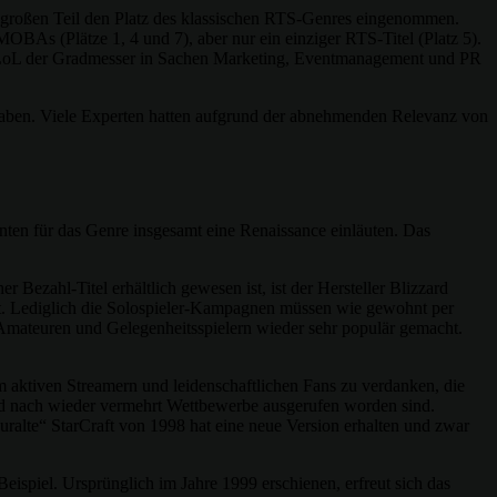
roßen Teil den Platz des klassischen RTS-Genres eingenommen.
OBAs (Plätze 1, 4 und 7), aber nur ein einziger RTS-Titel (Platz 5).
rend LoL der Gradmesser in Sachen Marketing, Eventmanagement und PR
haben. Viele Experten hatten aufgrund der abnehmenden Relevanz von
konnten für das Genre insgesamt eine Renaissance einläuten. Das
 Bezahl-Titel erhältlich gewesen ist, ist der Hersteller Blizzard
lt. Lediglich die Solospieler-Kampagnen müssen wie gewohnt per
Amateuren und Gelegenheitsspielern wieder sehr populär gemacht.
m aktiven Streamern und leidenschaftlichen Fans zu verdanken, die
und nach wieder vermehrt Wettbewerbe ausgerufen worden sind.
uralte“ StarCraft von 1998 hat eine neue Version erhalten und zwar
Beispiel. Ursprünglich im Jahre 1999 erschienen, erfreut sich das