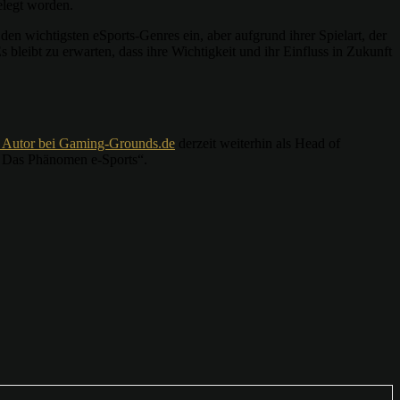
elegt worden.
den wichtigsten eSports-Genres ein, aber aufgrund ihrer Spielart, der
 bleibt zu erwarten, dass ihre Wichtigkeit und ihr Einfluss in Zukunft
r Autor bei Gaming-Grounds.de
derzeit weiterhin als Head of
n: Das Phänomen e-Sports“.