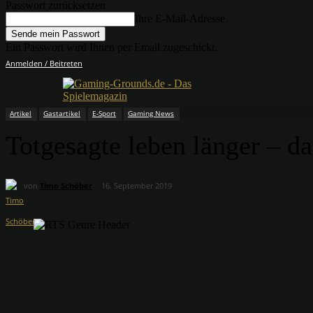
Passwort zurücksetzen
Ihre E-Mail-Adresse
Ein Passwort wird Ihnen per Email zugeschickt.
Anmelden / Beitreten
Artikel
Gastartikel
E-Sport
Gaming News
Totgesagte leben länger – 
von
Timo Schöber
16. September 2019