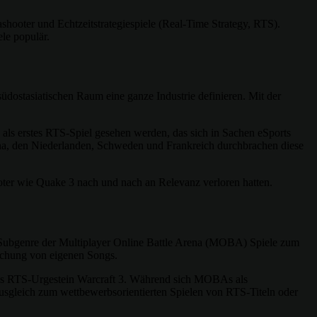
hooter und Echtzeitstrategiespiele (Real-Time Strategy, RTS).
le populär.
dostasiatischen Raum eine ganze Industrie definieren. Mit der
n als erstes RTS-Spiel gesehen werden, das sich in Sachen eSports
China, den Niederlanden, Schweden und Frankreich durchbrachen diese
ter wie Quake 3 nach und nach an Relevanz verloren hatten.
em Subgenre der Multiplayer Online Battle Arena (MOBA) Spiele zum
lichung von eigenen Songs.
das RTS-Urgestein Warcraft 3. Während sich MOBAs als
 Ausgleich zum wettbewerbsorientierten Spielen von RTS-Titeln oder