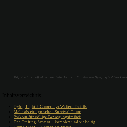
Mit jedem Video offenbaren die Entwickler neue Facetten von Dying Light 2 Stay Hum
Inhaltsverzeichnis
Dying Light 2 Gameplay: Weitere Details
Mehr als ein typischen Survival Game
Parkour für völlige Bewegungsfreiheit
Das Crafting-System – komplex und vielseitig
Dying Light 2: Gameplay Trailer