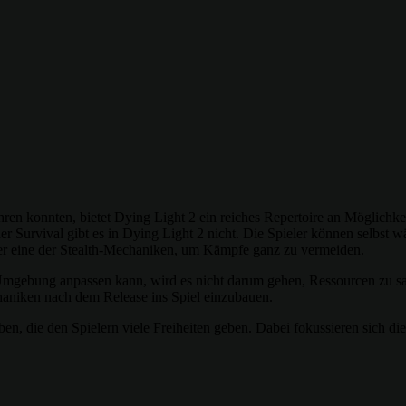
n konnten, bietet Dying Light 2 ein reiches Repertoire an Möglichkei
r Survival gibt es in Dying Light 2 nicht. Die Spieler können selbst wä
 eher eine der Stealth-Mechaniken, um Kämpfe ganz zu vermeiden.
Umgebung anpassen kann, wird es nicht darum gehen, Ressourcen zu s
haniken nach dem Release ins Spiel einzubauen.
en, die den Spielern viele Freiheiten geben. Dabei fokussieren sich di