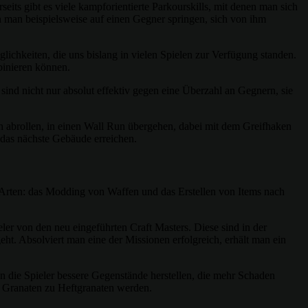
its gibt es viele kampforientierte Parkourskills, mit denen man sich
n man beispielsweise auf einen Gegner springen, sich von ihm
ichkeiten, die uns bislang in vielen Spielen zur Verfügung standen.
binieren können.
ind nicht nur absolut effektiv gegen eine Überzahl an Gegnern, sie
h abrollen, in einen Wall Run übergehen, dabei mit dem Greifhaken
das nächste Gebäude erreichen.
 Arten: das Modding von Waffen und das Erstellen von Items nach
ler von den neu eingeführten Craft Masters. Diese sind in der
ht. Absolviert man eine der Missionen erfolgreich, erhält man ein
n die Spieler bessere Gegenstände herstellen, die mehr Schaden
e Granaten zu Heftgranaten werden.