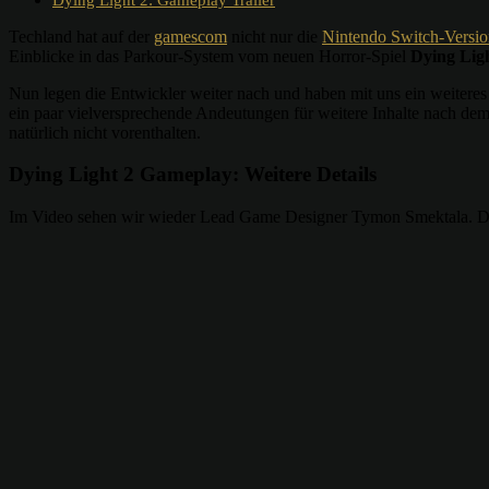
Techland hat auf der
gamescom
nicht nur die
Nintendo Switch-Versio
Einblicke in das Parkour-System vom neuen Horror-Spiel
Dying Lig
Nun legen die Entwickler weiter nach und haben mit uns ein weiteres
ein paar vielversprechende Andeutungen für weitere Inhalte nach d
natürlich nicht vorenthalten.
Dying Light 2 Gameplay: Weitere Details
Im Video sehen wir wieder Lead Game Designer Tymon Smektala. Dies