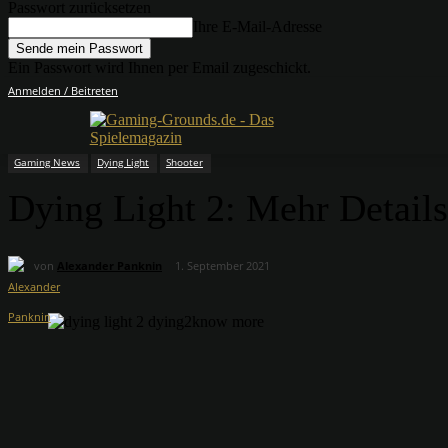
Passwort zurücksetzen
Ihre E-Mail-Adresse
Ein Passwort wird Ihnen per Email zugeschickt.
Anmelden / Beitreten
Gaming News
Dying Light
Shooter
Dying Light 2: Mehr Detail
von
Alexander Panknin
1. September 2021