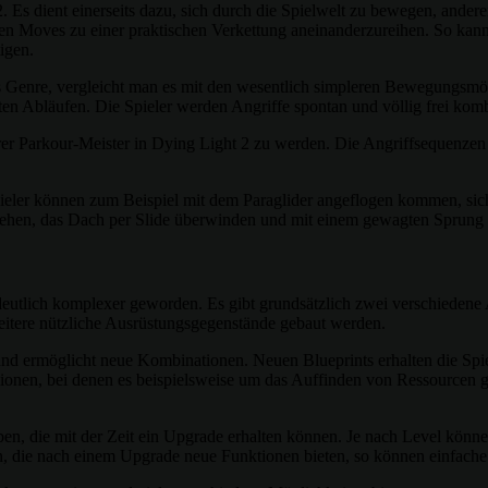
 dient einerseits dazu, sich durch die Spielwelt zu bewegen, andererse
nen Moves zu einer praktischen Verkettung aneinanderzureihen. So kan
igen.
s Genre, vergleicht man es mit den wesentlich simpleren Bewegungsmögl
ten Abläufen. Die Spieler werden Angriffe spontan und völlig frei kom
er Parkour-Meister in Dying Light 2 zu werden. Die Angriffsequenzen s
pieler können zum Beispiel mit dem Paraglider angeflogen kommen, sic
ziehen, das Dach per Slide überwinden und mit einem gewagten Sprung 
deutlich komplexer geworden. Es gibt grundsätzlich zwei verschiedene
eitere nützliche Ausrüstungsgegenstände gebaut werden.
 und ermöglicht neue Kombinationen. Neuen Blueprints erhalten die Spie
ionen, bei denen es beispielsweise um das Auffinden von Ressourcen ge
en, die mit der Zeit ein Upgrade erhalten können. Je nach Level könne
n, die nach einem Upgrade neue Funktionen bieten, so können einfach