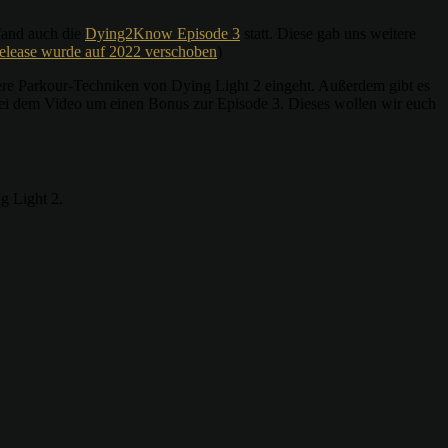
fand auch die
Dying2Know Episode 3
statt. Diese gab uns weitere
elease wurde auf 2022 verschoben
)
tere Parkour-Techniken von Dying Light 2 eingeht. Außerdem gibt es
bei dem Video um einen Bonus zur Episode 3. Dieses wollen wir euch
g Light 2.