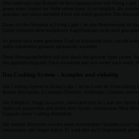
Dies sieht man zum Beispiel im Bewegungssystem von Dying Light 2. Es
gegen seine Gegner zur Wehr setzen kann. Es ist möglich, die einzel
abstoßen und einem nächsten Feind mit einem gezielten Tritt überwält
Diese Art der Dynamik in Dying Light 2 ist eine Bereicherung für da
Dabei verlaufen diese komplexen Angriffsmuster nicht nach gescripte
So gehört auch einen gewissen Grad an Kreativität dazu, um ein wahr
sollen mindestens genauso spektakulär aussehen.
Diese Bewegungsfreiheit soll sich durch das gesamte Spiel ziehen. S
das gegenüberliegende Dach anvisieren und sich weiter nach vorne 
Das Crafting-System – komplex und vielseitig
Das Crafting-System in Dying Light 2 ist im Laufe der Entwicklung 
Rezept (Blueprint). Es können Dietriche, Heiltränke, Granaten und w
Die Fähigkeit, Dinge zu craften, entwickelt sich im Laufe des Spiels
Spielwelt anzutreffen und stellen dem Spieler verschiedene Mini-Miss
Upgrade seiner Crafting-Bibliothek.
Die meisten Blueprints werden neun verschiedene Qualitäts-Level hab
verursachen oder länger halten. Es wird aber auch Gegenstände gebe