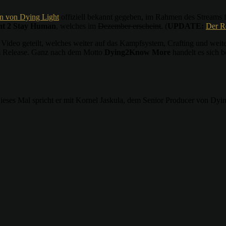
n von Dying Light
offiziell bekannt gegeben, im Rahmen des Streams 
ht 2 Stay Human
, welches im
Dezember erscheint
. (
UPDATE:
Der R
 Video geteilt, welches weiter auf das Kampfsystem, Crafting und wei
em Release. Ganz nach dem Motto
Dying2Know More
handelt es sich 
es Mal spricht er mit Kornel Jaskula, dem Senior Producer von Dyin