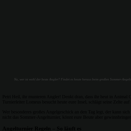
Na, wer ist wohl der beste Angler? Findet es heute heraus beim großen Sommer-Angelt
Petri Heil, ihr munteren Angler! Denkt dran, dass ihr heut in Anima
Turnierleiter Lomeus besucht heute eure Insel, schlägt seine Zelte au
Wer besonderes großes Angelgeschick an den Tag legt, der kann sich ü
nicht das Sommer-Angelturnier, könnt eure Beute aber gewinnbringe
Angelturnier Regeln – So läuft es