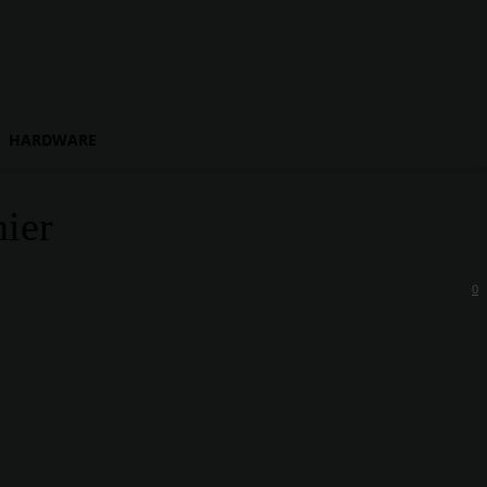
HARDWARE
ier
0