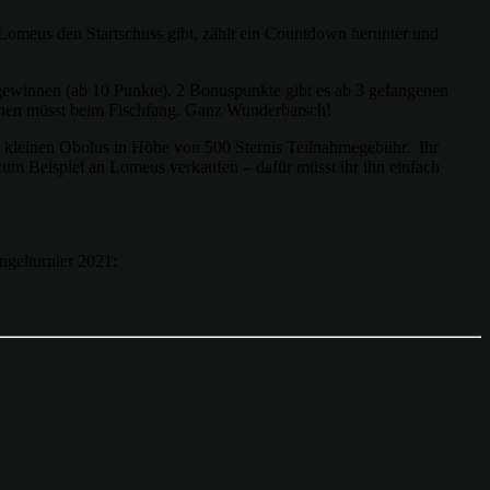
 Lomeus den Startschuss gibt, zählt ein Countdown herunter und
gewinnen (ab 10 Punkte). 2 Bonuspunkte gibt es ab 3 gefangenen
planen müsst beim Fischfang. Ganz Wunderbarsch!
inen kleinen Obolus in Höhe von 500 Sternis Teilnahmegebühr. Ihr
 zum Beispiel an Lomeus verkaufen – dafür müsst ihr ihn einfach
ngelturnier 2021: