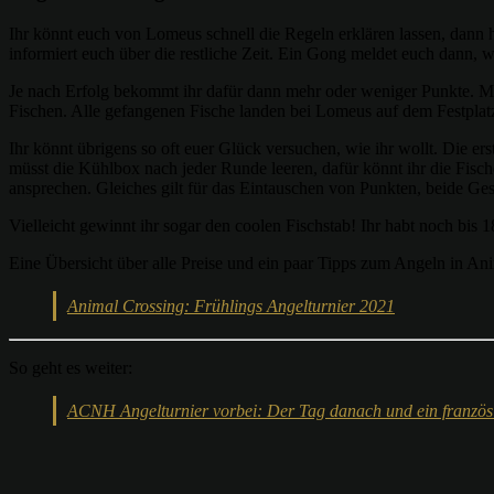
Ihr könnt euch von Lomeus schnell die Regeln erklären lassen, dann 
informiert euch über die restliche Zeit. Ein Gong meldet euch dann, w
Je nach Erfolg bekommt ihr dafür dann mehr oder weniger Punkte. Mi
Fischen. Alle gefangenen Fische landen bei Lomeus auf dem Festplatz
Ihr könnt übrigens so oft euer Glück versuchen, wie ihr wollt. Die er
müsst die Kühlbox nach jeder Runde leeren, dafür könnt ihr die Fisch
ansprechen. Gleiches gilt für das Eintauschen von Punkten, beide G
Vielleicht gewinnt ihr sogar den coolen Fischstab! Ihr habt noch bis 
Eine Übersicht über alle Preise und ein paar Tipps zum Angeln in An
Animal Crossing: Frühlings Angelturnier 2021
So geht es weiter:
ACNH Angelturnier vorbei: Der Tag danach und ein französi