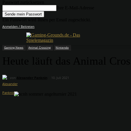
Passwort zurücksetzen
Ihre E-Mail-Adresse
Ein Passwort wird Ihnen per Email zugeschickt.
Anmelden / Beitreten
Gaming News
Animal Crossing
Nintendo
Heute läuft das Animal Cro
von
Alexander Panknin
10. Juli 2021