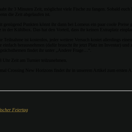
habt ihr 3 Minuten Zeit, möglichst viele Fische zu fangen. Sobald euch
enn die Zeit abgelaufen ist.
t genügend Punkten könnt ihr dann bei Lomeus ein paar coole Preise 
 in der Kühlbox. Das hat den Vorteil, dass ihr keinen Extraplatz ein
ste Teilnahme ist kostenlos, jeder weitere Versuch kostet allerdings e
e einfach herausnehmen (dafür braucht ihr jetzt Platz im Inventar) und
esprächsthemen findet ihr unter „Andere Frage…“.
18 Uhr Zeit am Turnier teilzunehmen.
imal Crossing New Horizons findet ihr in unserem Artikel zum ersten A
scher Feiertag