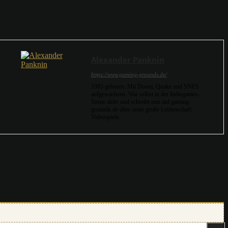
Alexander Panknin
https://www.gaming-grounds.de/
1985 geboren. Mit Doom, Quake und SNES
aufgewachsen. War selbst in der Indiegames-
Szene aktiv und schreibt nun auf gaming-
grounds.de über seine große Leidenschaft:
Videospiele.