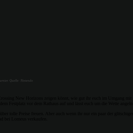
urnier. Quelle: Nintendo
l Crossing New Horizons zeigen könnt, wie gut ihr euch im Umgang mit 
f dem Festplatz vor dem Rathaus auf und lässt euch um die Wette angeln
ber tolle Preise freuen. Aber auch wenn ihr nur ein paar der glitschi
nd bei Lomeus verkaufen.