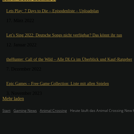
Lets Play: 7 Days to Die – Episodenliste – Uploadplan
17. März 2022
Let’s Sing 2022: Deutsche Songs nicht verfügbar? Das könnt ihr tun
12. Januar 2022
theHunter: Call of the Wild – Alle DLCs im Überblick und Kauf-Ratgeber
7. Dezember 2022
Epic Games – Free Game Collection: Liste mit allen Spielen
3. November 2023
Mehr laden
Start
Gaming News
Animal Crossing
Heute läuft das Animal Crossing New 