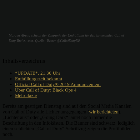
Morgen Abend scheint der Zeitpunkt der Enthüllung für den kommenden Call of
Duty Titel zu sein. Quelle: Twitter @CallofDutyDE
Inhaltsverzeichnis
*UPDATE*, 21.30 Uhr
Enthüllungszeit bekannt
Official Call of Duty® 2019 Announcement
Über Call of Duty: Black Ops 4
Mehr dazu:
Bereits am gestrigen Dienstag sind auf den Social Media Kanälen
von Call of Duty alle Lichter ausgegangen (
wir berichteten
).
„Lichter aus“ oder „Going Dark“ lautet noch immer die
Beschriftung in den Infokästen. Die Banner sind schwarz, lediglich
einen schlichten „Call of Duty“ Schriftzug zeigen die Profilbilder
noch.