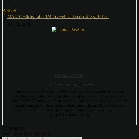
Artikel
MAG-C wächst: ab 2024 in zwei Hallen der Messe Erfurt
14. Juli 2023
Jonas Walter
https://www.gaming-grounds.de/
Jonas 'Syncerus' Walter ist seit 2010 im E-Sport-Journalismus aktiv. Nach
Beteiligungen an diversen E-Sport-Projekten im redaktionellen Bereich wie
MaseTV, ESC Gaming oder Team Vertex ist Gaming-Grounds.de nun die erste
eigene Konzeption. Diese hat die Vision aktuell relevante Themen aus dem
Gaming- und E-Sport-Bereich aufzugreifen und für Videospielbegeisterte an
einem Ort zu konzentrieren.
Abonnieren
Benachrichtige mich bei