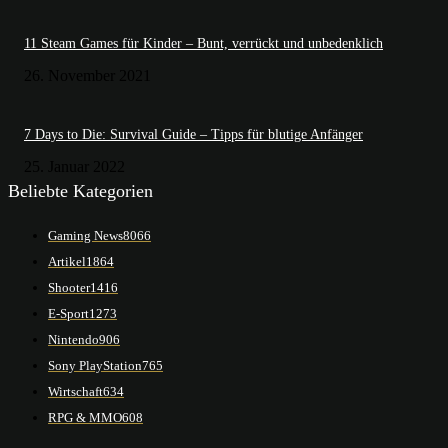
11 Steam Games für Kinder – Bunt, verrückt und unbedenklich
26. November 2021
7 Days to Die: Survival Guide – Tipps für blutige Anfänger
25. Januar 2022
Beliebte Kategorien
Gaming News
8066
Artikel
1864
Shooter
1416
E-Sport
1273
Nintendo
906
Sony PlayStation
765
Wirtschaft
634
RPG & MMO
608