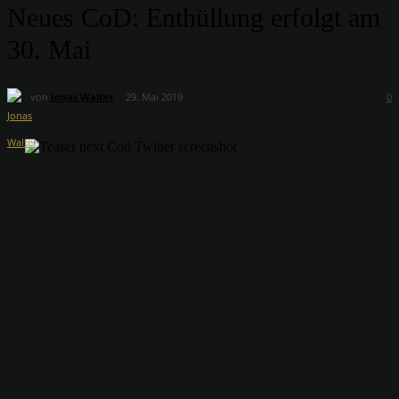
Neues CoD: Enthüllung erfolgt am
30. Mai
von
Jonas Walter
29. Mai 2019
0