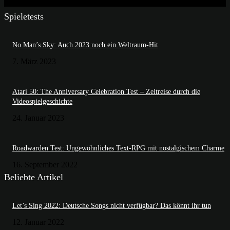
Spieletests
No Man’s Sky: Auch 2023 noch ein Weltraum-Hit
7. März 2023
Atari 50: The Anniversary Celebration Test – Zeitreise durch die
Videospielgeschichte
24. Januar 2023
Roadwarden Test: Ungewöhnliches Text-RPG mit nostalgischem Charme
16. September 2022
Beliebte Artikel
Let’s Sing 2022: Deutsche Songs nicht verfügbar? Das könnt ihr tun
12. Januar 2022