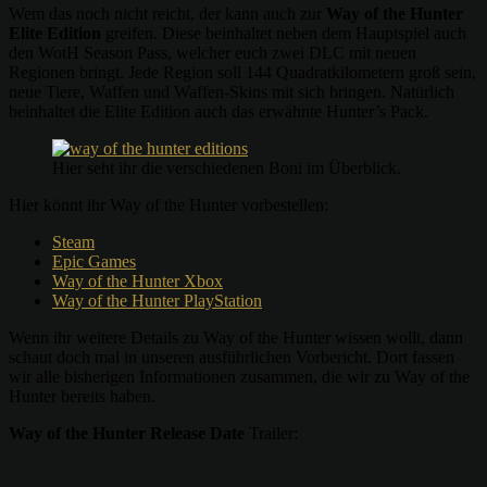
Wem das noch nicht reicht, der kann auch zur
Way of the Hunter
Elite Edition
greifen. Diese beinhaltet neben dem Hauptspiel auch
den WotH Season Pass, welcher euch zwei DLC mit neuen
Regionen bringt. Jede Region soll 144 Quadratkilometern groß sein,
neue Tiere, Waffen und Waffen-Skins mit sich bringen. Natürlich
beinhaltet die Elite Edition auch das erwähnte Hunter’s Pack.
Hier seht ihr die verschiedenen Boni im Überblick.
Hier könnt ihr Way of the Hunter vorbestellen:
Steam
Epic Games
Way of the Hunter Xbox
Way of the Hunter PlayStation
Wenn ihr weitere Details zu Way of the Hunter wissen wollt, dann
schaut doch mal in unseren ausführlichen Vorbericht. Dort fassen
wir alle bisherigen Informationen zusammen, die wir zu Way of the
Hunter bereits haben.
Way of the Hunter Release Date
Trailer: