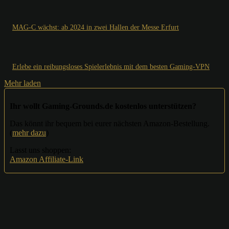
MAG-C wächst: ab 2024 in zwei Hallen der Messe Erfurt
Erlebe ein reibungsloses Spielerlebnis mit dem besten Gaming-VPN
Mehr laden
Ihr wollt Gaming-Grounds.de kostenlos unterstützen?
Das könnt ihr bequem bei eurer nächsten Amazon-Bestellung.
(
mehr dazu
)
Lasst uns shoppen:
Amazon Affiliate-Link