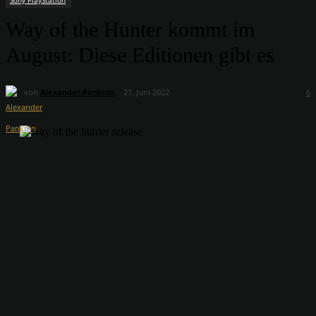
Sony PlayStation
Way of the Hunter kommt im
August: Diese Editionen gibt es
von
Alexander Panknin
21. Juni 2022
6