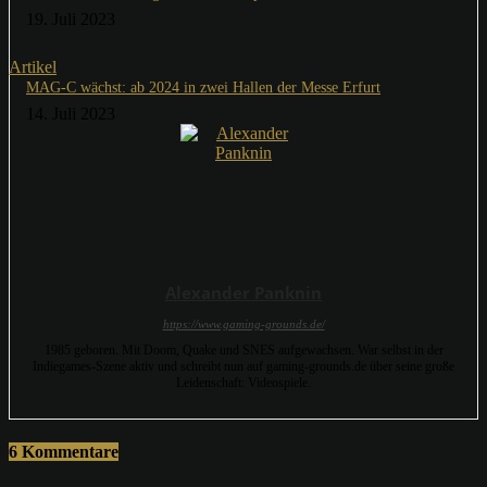
19. Juli 2023
Artikel
MAG-C wächst: ab 2024 in zwei Hallen der Messe Erfurt
14. Juli 2023
Alexander Panknin
https://www.gaming-grounds.de/
1985 geboren. Mit Doom, Quake und SNES aufgewachsen. War selbst in der
Indiegames-Szene aktiv und schreibt nun auf gaming-grounds.de über seine große
Leidenschaft: Videospiele.
6 Kommentare