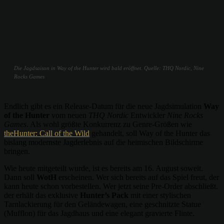
Die Jagdsaison in Way of the Hunter wird bald eröffnet. Quelle: THQ Nordic, Nine
Rocks Games
Endlich gibt es ein Release-Datum für die neue Jagdsimulation
Way
of the Hunter
vom neuen
THQ Nordic
Entwickler
Nine Rocks
Games
. Als wohl größte Konkurrenz zu Genre-Größen wie
theHunter: Call of the Wild
gehandelt, soll Way of the Hunter das
bislang modernste Jagderlebnis auf die heimischen Bildschirme
bringen.
Wie heute mitgeteilt wurde, ist es bereits am 16. August soweit.
Dann soll
WotH
erscheinen. Wer sich bereits auf das Spiel freut, der
kann heute schon vorbestellen. Wer jetzt seine Pre-Order abschließt.
der erhält das exklusive
Hunter’s Pack
mit einer stylischen
Tarnlackierung für den Geländewagen, eine geschnitzte Statue
(Mufflon) für das Jagdhaus und eine elegant gravierte Flinte.