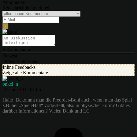
Abonnieren
Benachrichtige mich bei
6
Kommentare
Newest
Oldest
Most Voted
Inline Feedbacks
Zeige alle Kommentare
onkel_n
22. Juni 2022 01:06
Hallo! Bekommt man die Preorder-Boni auch, wenn man das Spiel
z.B. bei „SpieleHalt“ vorbestellt, also in physischer Form? Gibt es
darüber Informationen? Vielen Dank und LG