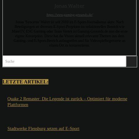
Jonas Walter
https://www.gaming-grounds.de/
Jonas 'Syncerus' Walter ist seit 2010 im E-Sport-Journalismus aktiv. Nach
Beteiligungen an diversen E-Sport-Projekten im redaktionellen Bereich wie
MaseTV, ESC Gaming oder Team Vertex ist Gaming-Grounds.de nun die erste
eigene Konzeption. Diese hat die Vision aktuell relevante Themen aus dem
Gaming- und E-Sport-Bereich aufzugreifen und für Videospielbegeisterte an
einem Ort zu konzentrieren.
Suche
LETZTE ARTIKEL:
Quake 2 Remaster: Die Legende ist zurück – Optimiert für moderne
Plattformen
Stadtwerke Flensburg setzen auf E-Sport