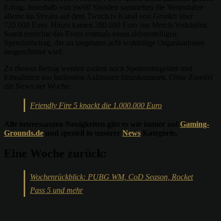
Erfolg. Innerhalb von zwölf Stunden sammelten die Veranstalter
alleine im Stream auf dem Twitch.tv Kanal von Gronkh über
720.000 Euro. Hinzu kamen 280.000 Euro aus Merch-Verkäufen.
Somit erreichte das Event erstmals einen siebenstelligen
Spendenbetrag, der an insgesamt acht wohltätige Organisationen
ausgeschüttet wird.
Zu diesem Betrag werden zudem noch Sponsorengelder und
Einnahmen aus laufenden Auktionen hinzukommen. Ohne Zweifel
die News der Woche.
Friendly Fire 5 knackt die 1.000.000 Euro
Alle interessanten Neuigkeiten gibt es wie immer auf
Gaming-
Grounds.de
und speziell in unserer
News
Kategorie.
Eine Woche zurück:
Wochenrückblick: PUBG WM, CoD Season, Rocket
Pass 5 und mehr