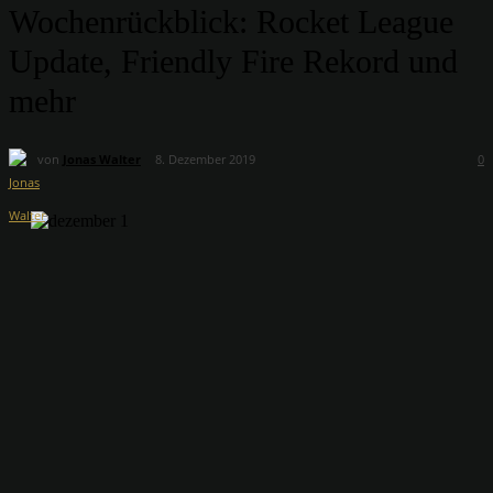
Wochenrückblick: Rocket League
Update, Friendly Fire Rekord und
mehr
von
Jonas Walter
8. Dezember 2019
0