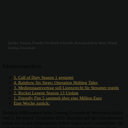
Quellen: Psyonix, Friendly Fire/Twitch.tv/Gronkh, Activision/Infinity Ward, Ubisoft,
Gaming-Grounds.de
Inhaltsverzeichnis
5. Call of Duty Season 1 gestartet
4. Rainbow Six Siege: Operation Shifting Tides
3. Medienstaatsvertrag soll Lizenzrecht für Streamer regeln
2. Rocket League Season 13 Update
1. Friendly Fire 5 sammelt über eine Million Euro
Eine Woche zurück:
Herzlich Willkommen beim Gaming-Grounds.de Wochenrückblick
vom 2. bis zum 8. Dezember 2019. Bezogen auf das Leserinteresse
haben wir in den vergangenen sieben Tagen zwei Leuchttürme, die