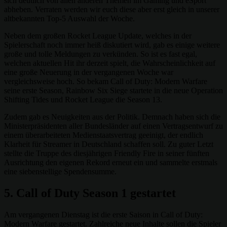
sich deutlich von allen anderen Themen im Gaming und eSport
abheben. Verraten werden wir euch diese aber erst gleich in unserer
altbekannten Top-5 Auswahl der Woche.
Neben dem großen Rocket League Update, welches in der
Spielerschaft noch immer heiß diskutiert wird, gab es einige weitere
große und tolle Meldungen zu verkünden. So ist es fast egal,
welchen aktuellen Hit ihr derzeit spielt, die Wahrscheinlichkeit auf
eine große Neuerung in der vergangenen Woche war
vergleichsweise hoch. So bekam Call of Duty: Modern Warfare
seine erste Season, Rainbow Six Siege startete in die neue Operation
Shifting Tides und Rocket League die Season 13.
Zudem gab es Neuigkeiten aus der Politik. Demnach haben sich die
Ministerpräsidenten aller Bundesländer auf einen Vertragsentwurf zu
einem überarbeiteten Medienstaatsvertrag geeinigt, der endlich
Klarheit für Streamer in Deutschland schaffen soll. Zu guter Letzt
stellte die Truppe des diesjährigen Friendly Fire in seiner fünften
Ausrichtung den eigenen Rekord erneut ein und sammelte erstmals
eine siebenstellige Spendensumme.
5. Call of Duty Season 1 gestartet
Am vergangenen Dienstag ist die erste Saison in Call of Duty:
Modern Warfare gestartet. Zahlreiche neue Inhalte sollen die Spieler