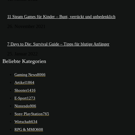
11 Steam Games für Kinder – Bunt, verrückt und unbedenklich
26. November 2021
7 Days to Die: Survival Guide – Tipps für blutige Anfänger
25. Januar 2022
Beliebte Kategorien
Gaming News
8066
Artikel
1864
Shooter
1416
E-Sport
1273
Nintendo
906
Sony PlayStation
765
Wirtschaft
634
RPG & MMO
608