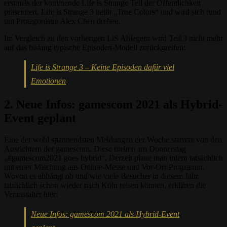
erstmals der kommende Life is Strange Teil der Öffentlichkeit
präsentiert. Life is Strange 3 heißt „True Colors“ und wird sich rund
um Protagonistin Alex Chen drehen.
Im Vergleich zu den vorherigen LiS Ablegern wird Teil 3 nicht mehr
auf das bislang typische Episoden-Modell zurückgreifen:
Life is Strange 3 – Keine Episoden dafür viel
Emotionen
2. Neue Infos: gamescom 2021 als Hybrid-
Event geplant
Eine der wohl spannendsten Meldungen der Woche stammt von den
Ausrichtern der gamescom. Diese titelten am Donnerstag
„#gamescom2021 goes hybrid“. Derzeit plane man intern tatsächlich
mit einer Mischung aus Online-Messe und Vor-Ort-Programm.
Wovon es abhängt ob und wie viele Besucher in diesem Jahr
tatsächlich schon wieder nach Köln reisen können, erklären die
Veranstalter hier:
Neue Infos: gamescom 2021 als Hybrid-Event