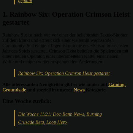
geplant
1. Rainbow Six: Operation Crimson Heist
gestartet
Rainbow Six ist nach wie vor einer der beliebtesten Taktik-Shooter
auf dem Markt und erfreut sich einer weiterhin wachsenden
Community. Seit einigen Tagen ist nun die erste Saison im sechsten
Jahr des Spiels gestartet. Crimson Heist beliefert die Spielenden mit
einem neuen Operator, einer überarbeiteten Karte, einer neuen
Waffe und einigen weiteren spannenden Änderungen:
Rainbow Six: Operation Crimson Heist gestartet
Alle interessanten Neuigkeiten gibt es wie immer auf
Gaming-
Grounds.de
und speziell in unserer
News
Kategorie.
Eine Woche zurück:
Die Woche 11/21: Doc-Bann News, Burning
Crusade Beta, Loop Hero