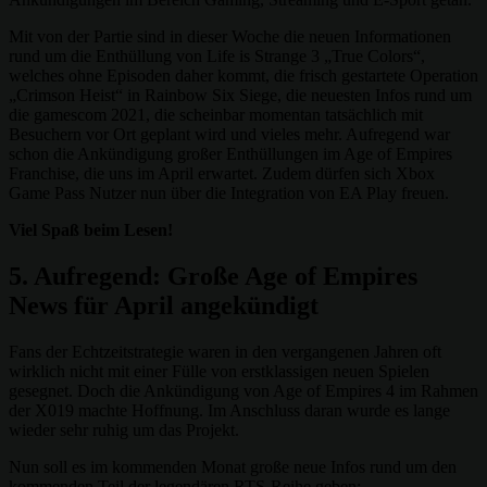
Mit von der Partie sind in dieser Woche die neuen Informationen
rund um die Enthüllung von Life is Strange 3 „True Colors“,
welches ohne Episoden daher kommt, die frisch gestartete Operation
„Crimson Heist“ in Rainbow Six Siege, die neuesten Infos rund um
die gamescom 2021, die scheinbar momentan tatsächlich mit
Besuchern vor Ort geplant wird und vieles mehr. Aufregend war
schon die Ankündigung großer Enthüllungen im Age of Empires
Franchise, die uns im April erwartet. Zudem dürfen sich Xbox
Game Pass Nutzer nun über die Integration von EA Play freuen.
Viel Spaß beim Lesen!
5. Aufregend: Große Age of Empires
News für April angekündigt
Fans der Echtzeitstrategie waren in den vergangenen Jahren oft
wirklich nicht mit einer Fülle von erstklassigen neuen Spielen
gesegnet. Doch die Ankündigung von Age of Empires 4 im Rahmen
der X019 machte Hoffnung. Im Anschluss daran wurde es lange
wieder sehr ruhig um das Projekt.
Nun soll es im kommenden Monat große neue Infos rund um den
kommenden Teil der legendären RTS-Reihe geben: