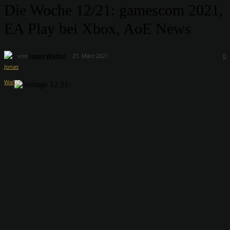
Die Woche 12/21: gamescom 2021,
EA Play bei Xbox, AoE News
von
Jonas Walter
21. März 2021
0