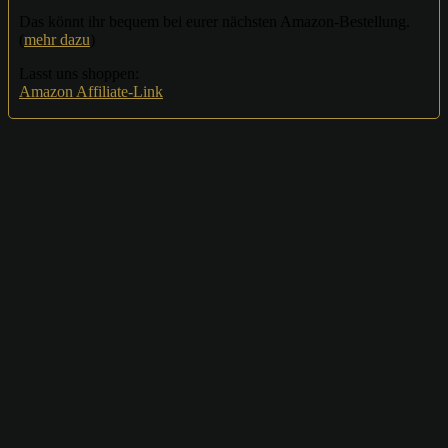
Das könnt ihr bequem bei eurer nächsten Amazon-Bestellung.
(
mehr dazu
)
Lasst uns shoppen:
Amazon Affiliate-Link