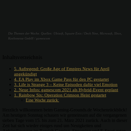
Die Themen der Woche. Quellen: Ubisoft, Square Enix / Deck Nine, Microsoft, Xbox,
Koelnmesse GmbH / gamescom
Inhaltsverzeichnis
5. Aufregend: Große Age of Empires News für April
angekündigt
4. EA Play im Xbox Game Pass für den PC gestartet
3. Life is Strange 3 – Keine Episoden dafür viel Emotion
2. Neue Infos: gamescom 2021 als Hybrid-Event geplant
1. Rainbow Six: Operation Crimson Heist gestartet
Eine Woche zurück:
Herzlich willkommen beim Gaming-Grounds.de Wochenrückblick!
Am heutigen Sonntag schauen wir gemeinsam auf die vergangenen
sieben Tage vom 15. bis zum 21. März 2021 zurück. Auch in dieser
Zeit hat sich wieder einiges rund um Neuigkeiten und
Ankündigungen im Bereich Gaming, Streaming und E-Sport getan.