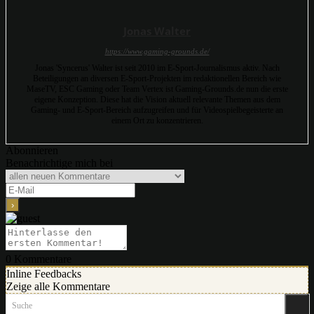
Jonas Walter
https://www.gaming-grounds.de/
Jonas 'Syncerus' Walter ist seit 2010 im E-Sport-Journalismus aktiv. Nach
Beteiligungen an diversen E-Sport-Projekten im redaktionellen Bereich wie
MaseTV, ESC Gaming oder Team Vertex ist Gaming-Grounds.de nun die erste
eigene Konzeption. Diese hat die Vision aktuell relevante Themen aus dem
Gaming- und E-Sport-Bereich aufzugreifen und für Videospielbegeisterte an
einem Ort zu konzentrieren.
Abonnieren
Benachrichtige mich bei
0
Kommentare
Inline Feedbacks
Zeige alle Kommentare
Suche