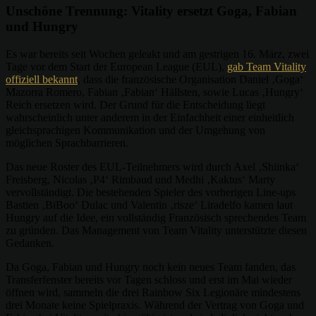
Unschöne Trennung: Vitality ersetzt Goga, Fabian
und Hungry
Es war bereits seit Wochen geleakt und am gestrigen 16. März, zwei
Tage vor dem Start der European League (EUL),
gab Team Vitality
offiziell bekannt
, dass die französische Organisation Daniel ‚Goga‘
Mazorra Romero, Fabian ‚Fabian‘ Hällsten, sowie Lucas ‚Hungry‘
Reich ersetzen wird. Der Grund für die Entscheidung liegt
wahrscheinlich unter anderem in der Einfachheit einer einheitlich
gleichsprachigen Kommunikation und der Umgehung von
möglichen Sprachbarrieren.
Das neue Roster des EUL-Teilnehmers wird durch Axel ‚Shiinka‘
Freisberg, Nicolas ‚P4‘ Rimbaud und Medhi ‚Kaktus‘ Marty
vervollständigt. Die bestehenden Spieler des vorherigen Line-ups
Bastien ‚BiBoo‘ Dulac und Valentin ‚risze‘ Liradelfo kamen laut
Hungry auf die Idee, ein vollständig Französisch sprechendes Team
zu gründen. Das Management von Team Vitality unterstützte diesen
Gedanken.
Da Goga, Fabian und Hungry noch kein neues Team fanden, das
Transferfenster bereits vor Tagen schloss und erst im Mai wieder
öffnen wird, sammeln die drei Rainbow Six Legionäre mindestens
drei Monate keine Spielpraxis. Während der Vertrag von Goga und