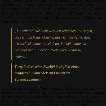
sprach davon, dass er ohne den Stress und mit mehr verfügbarer Zeit
glücklich sei und noch nicht wisse, ob sein „Goodbye“ an das
kompetitive Spielen für immer ist. Weiterhin führt Goga aus, dass er
noch gar nicht darüber nachdenken möchte, da er jemand sei, der
von Tag zu Tag lebt. Fürs Erste möchte er seine Zeit in den Aufbau
seines Streams investieren.
„Ich will die Tür nicht wirklich schließen und sagen,
dass ich mich zurückziehe, aber ich bezweifle, dass
ich zurückkomme, es sei denn, ich bekomme ein
Angebot und bin bereit, mich einem Team zu
widmen.“
Yung äußert seine Zweifel bezüglich eines
möglichen Comeback und nennt die
Voraussetzungen.
Ähnliches gilt für Austin ‚Yung‘ Trexler. Dieser entschied sich,
nachdem er bei dem NAL-Team Mirage vorspielte und mit ihnen für
die bevorstehende Saison nach Las Vegas reisen wollte, dass er eine
Auszeit nehmen müsse. Er möchte nun nach eigener Aussage die
Tür nicht vollständig schließen und sagen, dass er als Profi