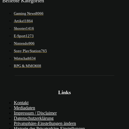
Beliebte Kategorien
Gaming News
8066
Artikel
1864
Shooter
1416
E-Sport
1273
Nintendo
906
Sony PlayStation
765
Wirtschaft
634
RPG & MMO
608
Links
Kontakt
Mediadaten
Impressum / Disclaimer
Datenschutzerklärung
Privatsphäre-Einstellungen ändern
Historie der Privatsphäre-Einstellungen