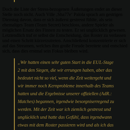
Doch die Liste der Stress-bezogenen Äußerungen endet an dieser
Stelle noch nicht. Auch Ville ‚Sha77e‘ Palola sprach am gestrigen
Dienstag davon, dass er sich äußerst gestresst fühlte, als sein
ehemaliges Team (Team Secret) beschloss, andere Spieler als
möglichen Ersatz des Finnen zu testen. Er sei unglücklich gewesen.
Letztendlich traf er selbst die Entscheidung, das Roster zu verlassen
und einen Schritt kürzerzutreten. Anschließend konzentrierte er sich
auf das Streamen, welches ihm große Freude bereitete und entschied
sich, dass dies erstmal sein Fokus bleiben wird.
„Wir hatten einen sehr guten Start in die EUL-Stage
2 mit den Siegen, die wir errungen haben, aber das
bedeutet nicht so viel, wenn die Zeit weitergeht und
wir immer noch Kernprobleme innerhalb des Teams
hatten und die Ergebnisse unserer offiziellen (AdR.:
Matches) begannen, irgendwie besorgniserregend zu
werden. Mit der Zeit war ich ziemlich gestresst und
unglücklich und hatte das Gefühl, dass irgendwann
etwas mit dem Roster passieren wird und als ich das