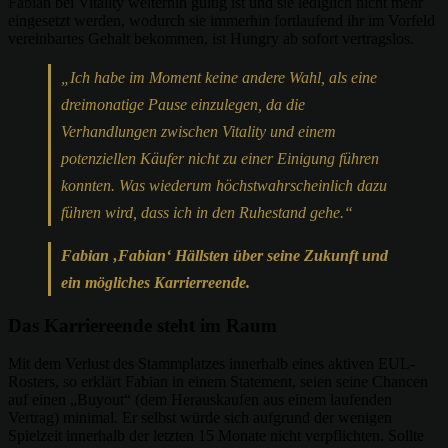
Fabian bei Vitality weiterhin gültig ist und sie lediglich nicht mehr
eingesetzt werden, wodurch sie immerhin fortlaufend ihr im Vorfeld
vereinbartes Gehalt bekommen, ist Hungry ab sofort vertragslos.
„Ich habe im Moment keine andere Wahl, als eine
dreimonatige Pause einzulegen, da die
Verhandlungen zwischen Vitality und einem
potenziellen Käufer nicht zu einer Einigung führen
konnten. Was wiederum höchstwahrscheinlich dazu
führen wird, dass ich in den Ruhestand gehe.“
Fabian ‚Fabian‘ Hällsten über seine Zukunft und
ein mögliches Karrierreende.
Das Karriereende steht im Raum
Mit dem Verlust des Stammplatzes innerhalb eines aktiven EUL-
Rosters, so erklärt Fabian in einem Statement, seien seine Chancen
auf einen „Buyout“ (dem Herauskaufen aus einem laufenden
Vertrag) minimal. Er selbst würde sich aufgrund der wenigen
Spielzeit innerhalb der letzten 15 Monate nicht verpflichten. Sollte