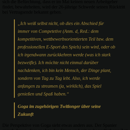
sich die Befürchtung, dass er im Mai keinen neuen Arbeitgeber
findet, bewahrheiten, wird der 26-jährige Schwede seinen Rücktritt
bei Vertragsende bekannt geben.
„Ich weiß selbst nicht, ob dies ein Abschied für
immer von Competetive (Anm. d, Red.: dem
kompetitiven, wettbewerbsorientierten Teil bzw. dem
professionellen E-Sport des Spiels) sein wird, oder ob
ich irgendwann zurückkehren werde (was ich stark
bezweifle). Ich möchte nicht einmal darüber
nachdenken, ich bin kein Mensch, der Dinge plant,
sondern von Tag zu Tag lebt. Also, ich werde
anfangen zu streamen (ja, wirklich), das Spiel
genießen und Spaß haben.“
Goga im zugehörigen Twitlonger über seine
Zukunft
Die Perspektive von Goga sieht etwas anders aus. Der Spanier