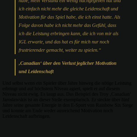
habe, mein Verstand ein wenig nachgegeben hat und
ich einfach nicht mehr die gleiche Leidenschaft und
Motivation für das Spiel habe, die ich einst hatte. Als
Folge davon habe ich nicht mehr das Gefühl, dass
ich die Leistung erbringen kann, die ich von mir als
IGL erwarte, und das hat es für mich nur noch
frustrierender gemacht, weiter zu spielen.“
‚Canadian‘ über den Verlust jeglicher Motivation
und Leidenschaft
Und selbst wenn ein Spieler über Jahre hinweg die nötige Leistung
erbringt und auf höchstem Niveau agiert, spielt er auf diesem
Niveau nicht ewig. Es laugt aus. Das Beispiel des Troy ‚Canadian‘
Jaroslawskis ist an dieser Stelle exemplarisch. Er steckte über fünf
Jahre seine gesamte Energie in den E-Sport von Rainbow Six Siege
und konnte am Ende weder ausreichend Motivation noch
Leidenschaft aufbringen.