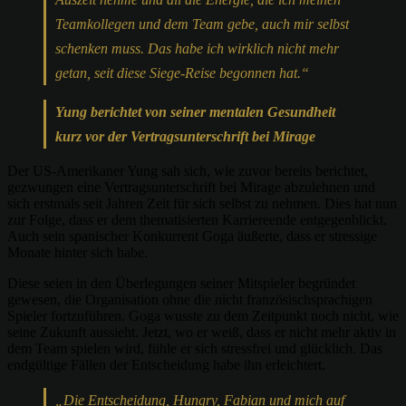
Teamkollegen und dem Team gebe, auch mir selbst
schenken muss. Das habe ich wirklich nicht mehr
getan, seit diese Siege-Reise begonnen hat.“
Yung berichtet von seiner mentalen Gesundheit
kurz vor der Vertragsunterschrift bei Mirage
Der US-Amerikaner Yung sah sich, wie zuvor bereits berichtet,
gezwungen eine Vertragsunterschrift bei Mirage abzulehnen und
sich erstmals seit Jahren Zeit für sich selbst zu nehmen. Dies hat nun
zur Folge, dass er dem thematisierten Karriereende entgegenblickt.
Auch sein spanischer Konkurrent Goga äußerte, dass er stressige
Monate hinter sich habe.
Diese seien in den Überlegungen seiner Mitspieler begründet
gewesen, die Organisation ohne die nicht französischsprachigen
Spieler fortzuführen. Goga wusste zu dem Zeitpunkt noch nicht, wie
seine Zukunft aussieht. Jetzt, wo er weiß, dass er nicht mehr aktiv in
dem Team spielen wird, fühle er sich stressfrei und glücklich. Das
endgültige Fällen der Entscheidung habe ihn erleichtert.
„Die Entscheidung, Hungry, Fabian und mich auf