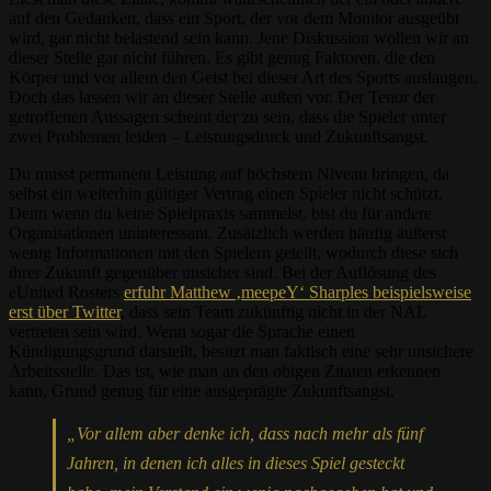
auf den Gedanken, dass ein Sport, der vor dem Monitor ausgeübt
wird, gar nicht belastend sein kann. Jene Diskussion wollen wir an
dieser Stelle gar nicht führen. Es gibt genug Faktoren, die den
Körper und vor allem den Geist bei dieser Art des Sports auslaugen.
Doch das lassen wir an dieser Stelle außen vor. Der Tenor der
getroffenen Aussagen scheint der zu sein, dass die Spieler unter
zwei Problemen leiden – Leistungsdruck und Zukunftsangst.
Du musst permanent Leistung auf höchstem Niveau bringen, da
selbst ein weiterhin gültiger Vertrag einen Spieler nicht schützt.
Denn wenn du keine Spielpraxis sammelst, bist du für andere
Organisationen uninteressant. Zusätzlich werden häufig äußerst
wenig Informationen mit den Spielern geteilt, wodurch diese sich
ihrer Zukunft gegenüber unsicher sind. Bei der Auflösung des
eUnited Rosters
erfuhr Matthew ‚meepeY‘ Sharples beispielsweise
erst über Twitter
, dass sein Team zukünftig nicht in der NAL
vertreten sein wird. Wenn sogar die Sprache einen
Kündigungsgrund darstellt, besitzt man faktisch eine sehr unsichere
Arbeitsstelle. Das ist, wie man an den obigen Zitaten erkennen
kann, Grund genug für eine ausgeprägte Zukunftsangst.
„Vor allem aber denke ich, dass nach mehr als fünf
Jahren, in denen ich alles in dieses Spiel gesteckt