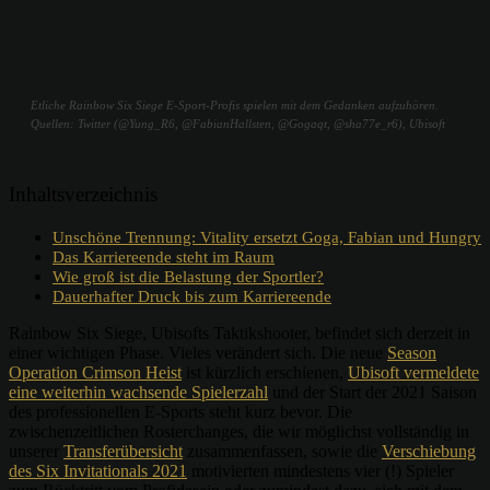
Etliche Rainbow Six Siege E-Sport-Profis spielen mit dem Gedanken aufzuhören.
Quellen: Twitter (@Yung_R6, @FabianHallsten, @Gogaqt, @sha77e_r6), Ubisoft
Inhaltsverzeichnis
Unschöne Trennung: Vitality ersetzt Goga, Fabian und Hungry
Das Karriereende steht im Raum
Wie groß ist die Belastung der Sportler?
Dauerhafter Druck bis zum Karriereende
Rainbow Six Siege, Ubisofts Taktikshooter, befindet sich derzeit in
einer wichtigen Phase. Vieles verändert sich. Die neue
Season
Operation Crimson Heist
ist kürzlich erschienen,
Ubisoft vermeldete
eine weiterhin wachsende Spielerzahl
und der Start der 2021 Saison
des professionellen E-Sports steht kurz bevor. Die
zwischenzeitlichen Rosterchanges, die wir möglichst vollständig in
unserer
Transferübersicht
zusammenfassen, sowie die
Verschiebung
des Six Invitationals 2021
motivierten mindestens vier (!) Spieler