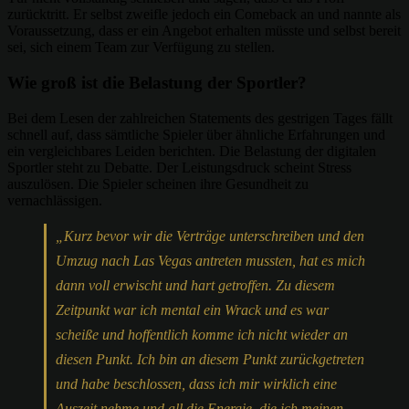
zurücktritt. Er selbst zweifle jedoch ein Comeback an und nannte als
Voraussetzung, dass er ein Angebot erhalten müsste und selbst bereit
sei, sich einem Team zur Verfügung zu stellen.
Wie groß ist die Belastung der Sportler?
Bei dem Lesen der zahlreichen Statements des gestrigen Tages fällt
schnell auf, dass sämtliche Spieler über ähnliche Erfahrungen und
ein vergleichbares Leiden berichten. Die Belastung der digitalen
Sportler steht zu Debatte. Der Leistungsdruck scheint Stress
auszulösen. Die Spieler scheinen ihre Gesundheit zu
vernachlässigen.
„Kurz bevor wir die Verträge unterschreiben und den
Umzug nach Las Vegas antreten mussten, hat es mich
dann voll erwischt und hart getroffen. Zu diesem
Zeitpunkt war ich mental ein Wrack und es war
scheiße und hoffentlich komme ich nicht wieder an
diesen Punkt. Ich bin an diesem Punkt zurückgetreten
und habe beschlossen, dass ich mir wirklich eine
Auszeit nehme und all die Energie, die ich meinen