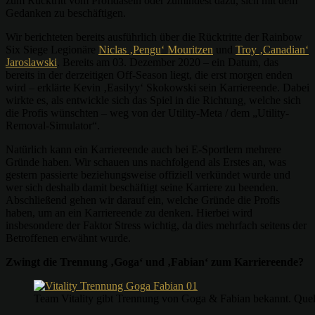
zum Rücktritt vom Profidasein oder zumindest dazu, sich mit dem
Gedanken zu beschäftigen.
Wir berichteten bereits ausführlich über die Rücktritte der Rainbow
Six Siege Le
gionäre
Niclas ‚Pengu‘ Mouritzen
und
Troy ‚Canadian‘
Jaroslawski
. B
ereits am 03. Dezember 2020 – ein Datum, das
bereits in der derzeitigen Off-Season liegt, die erst morgen enden
wird – erklärte Kevin ‚Easilyy‘ Skokowski sein Karriereende. Dabei
wirkte es, als entwickle sich das Spiel in die Richtung, welche sich
die Profis wünschten – weg von der Utility-Meta / dem „Utility-
Removal-Simulator“.
Natürlich kann ein Karriereende auch bei E-Sportlern mehrere
Gründe haben. Wir schauen uns nachfolgend als Erstes an, was
gestern passierte beziehungsweise offiziell verkündet wurde und
wer sich deshalb damit beschäftigt seine Karriere zu beenden.
Abschließend gehen wir darauf ein, welche Gründe die Profis
haben, um an ein Karriereende zu denken. Hierbei wird
insbesondere der Faktor Stress wichtig, da dies mehrfach seitens der
Betroffenen erwähnt wurde.
Zwingt die Trennung ‚Goga‘ und ‚Fabian‘ zum Karriereende?
Team Vitality gibt Trennung von Goga & Fabian bekannt. Quell