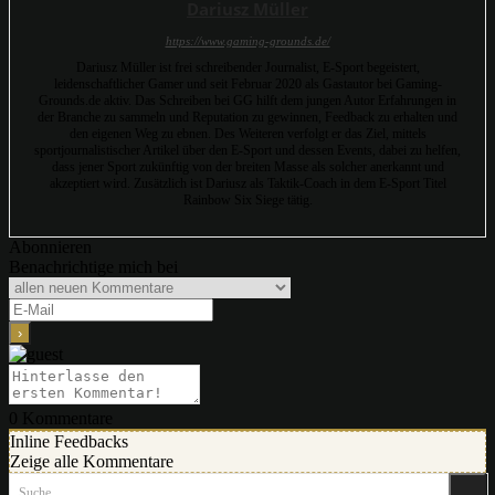
Dariusz Müller
https://www.gaming-grounds.de/
Dariusz Müller ist frei schreibender Journalist, E-Sport begeistert,
leidenschaftlicher Gamer und seit Februar 2020 als Gastautor bei Gaming-
Grounds.de aktiv. Das Schreiben bei GG hilft dem jungen Autor Erfahrungen in
der Branche zu sammeln und Reputation zu gewinnen, Feedback zu erhalten und
den eigenen Weg zu ebnen. Des Weiteren verfolgt er das Ziel, mittels
sportjournalistischer Artikel über den E-Sport und dessen Events, dabei zu helfen,
dass jener Sport zukünftig von der breiten Masse als solcher anerkannt und
akzeptiert wird. Zusätzlich ist Dariusz als Taktik-Coach in dem E-Sport Titel
Rainbow Six Siege tätig.
Abonnieren
Benachrichtige mich bei
0
Kommentare
Inline Feedbacks
Zeige alle Kommentare
Suche