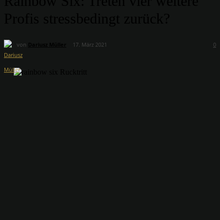
Rainbow Six: Treten vier weitere
Profis stressbedingt zurück?
von
Dariusz Müller
17. März 2021
0