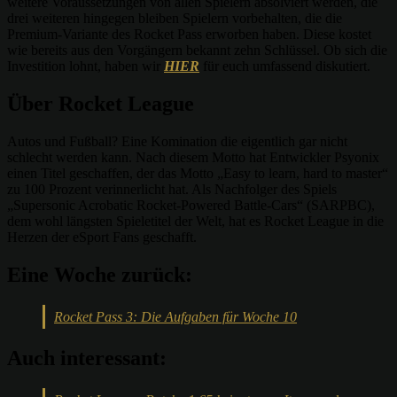
weitere Voraussetzungen von allen Spielern absolviert werden, die
drei weiteren hingegen bleiben Spielern vorbehalten, die die
Premium-Variante des Rocket Pass erworben haben. Diese kostet
wie bereits aus den Vorgängern bekannt zehn Schlüssel. Ob sich die
Investition lohnt, haben wir
HIER
für euch umfassend diskutiert.
Über Rocket League
Autos und Fußball? Eine Komination die eigentlich gar nicht
schlecht werden kann. Nach diesem Motto hat Entwickler Psyonix
einen Titel geschaffen, der das Motto „Easy to learn, hard to master“
zu 100 Prozent verinnerlicht hat. Als Nachfolger des Spiels
„Supersonic Acrobatic Rocket-Powered Battle-Cars“ (SARPBC),
dem wohl längsten Spieletitel der Welt, hat es Rocket League in die
Herzen der eSport Fans geschafft.
Eine Woche zurück:
Rocket Pass 3: Die Aufgaben für Woche 10
Auch interessant: