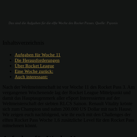
Das sind die Aufgaben für die elfte Woche des Rocket Passes. Quelle: Psyonix
Inhaltsverzeichnis
Aufgaben für Woche 11
Die Herausforderungen
Über Rocket League
Eine Woche zurück:
Auch interessant:
Nach der Weltmeisterschaft ist vor Woche 11 des Rocket Pass 3. Am
vergangenen Wochenende lag der Rocket League Mittelpunkt und
damit das Hauptaugenmerk aller eSport Interessierten auf der
Weltmeisterschaft der siebten RLCS Saison. Renault Vitality krönte
sich zum Champion und nahm 200.000 US Dollar mit nach Hause.
Wir zeigen euch nachfolgend, wie ihr euch mit den Challenges der
elften Rocket Pass Woche 1,6 zusätzliche Level für den Rocket Pass
mitnehmen könnt.