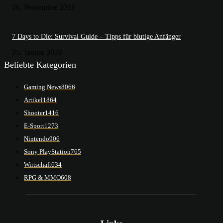
26. November 2021
7 Days to Die: Survival Guide – Tipps für blutige Anfänger
25. Januar 2022
Beliebte Kategorien
Gaming News
8066
Artikel
1864
Shooter
1416
E-Sport
1273
Nintendo
906
Sony PlayStation
765
Wirtschaft
634
RPG & MMO
608