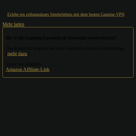
Erlebe ein reibungsloses Spielerlebnis mit dem besten Gaming-VPN
Mehr laden
Ihr wollt Gaming-Grounds.de kostenlos unterstützen?
Das könnt ihr bequem bei eurer nächsten Amazon-Bestellung.
(
mehr dazu
)
Lasst uns shoppen:
Amazon Affiliate-Link