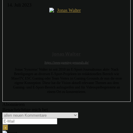
14. Juli 2023
Jonas Walter
https://www.gaming-grounds.de/
Jonas 'Syncerus' Walter ist seit 2010 im E-Sport-Journalismus aktiv. Nach
Beteiligungen an diversen E-Sport-Projekten im redaktionellen Bereich wie
MaseTV, ESC Gaming oder Team Vertex ist Gaming-Grounds.de nun die erste
eigene Konzeption. Diese hat die Vision aktuell relevante Themen aus dem
Gaming- und E-Sport-Bereich aufzugreifen und für Videospielbegeisterte an
einem Ort zu konzentrieren.
Abonnieren
Benachrichtige mich bei