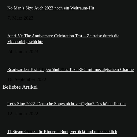
No Man’s Sky: Auch 2023 noch ein Weltraum-Hit
7. März 2023
Atari 50: The Anniversary Celebration Test – Zeitreise durch die
Videospielgeschichte
24. Januar 2023
Roadwarden Test: Ungewöhnliches Text-RPG mit nostalgischem Charme
16. September 2022
Beliebte Artikel
Let’s Sing 2022: Deutsche Songs nicht verfügbar? Das könnt ihr tun
12. Januar 2022
11 Steam Games für Kinder – Bunt, verrückt und unbedenklich