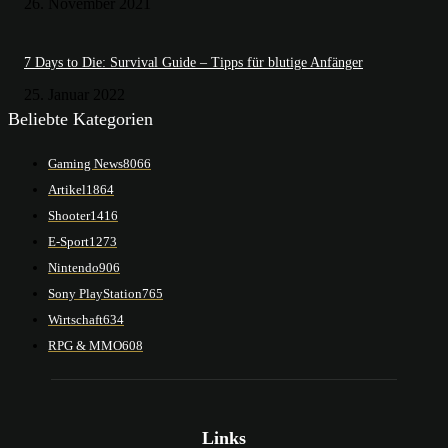
26. November 2021
7 Days to Die: Survival Guide – Tipps für blutige Anfänger
25. Januar 2022
Beliebte Kategorien
Gaming News
8066
Artikel
1864
Shooter
1416
E-Sport
1273
Nintendo
906
Sony PlayStation
765
Wirtschaft
634
RPG & MMO
608
Links