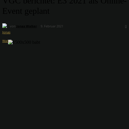
VGC berichtet: E3 2021 als Online-
Event geplant
von
Jonas Walter
9. Februar 2021
0