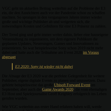
VGC geht im aktuellen Beitrag weiterhin auf die Probleme der E3
ein, die den Ausrichtern auch vor der Pandemie schon zu schaffen
machten. So sprangen in den vergangenen Jahren immer wieder
große und wichtige Publisher ab und weigerten sich, die
notwendigen Kosten und Gebühren für eine E3 Präsenz zu zahlen.
Der Trend ging und geht immer weiter dahin, lieber eine hauseigene
Veranstaltung zu organisieren, um dem eigenen Publikum die
geplanten Updates, Neuerungen, Games und Innovationen zu
präsentieren. So war beispielsweise Sony schon 2019 nicht mehr
dabei und hatte auch die Teilnahme am Event 2020
im Voraus
abgesagt
.
E3 2020: Sony ist wieder nicht dabei
Die Absage der E3 2020 war die perfekte Gelegenheit für weitere
Publisher, eigene digitale Events zu planen und umzusetzen. Dazu
gehörte beispielsweise das große
Ubisoft Forward Event
im
September, aber auch die
Game Awards 2020
, die vom ehemaligen
E3 Host und Spielejournalist Geoff Keighley erfolgreich ins Leben
gerufen wurden.
Wie VGC weiterhin aus erster Hand erfahren haben will, werde