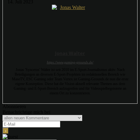
14. Juli 2023
Jonas Walter
https://www.gaming-grounds.de/
Jonas 'Syncerus' Walter ist seit 2010 im E-Sport-Journalismus aktiv. Nach
Beteiligungen an diversen E-Sport-Projekten im redaktionellen Bereich wie
MaseTV, ESC Gaming oder Team Vertex ist Gaming-Grounds.de nun die erste
eigene Konzeption. Diese hat die Vision aktuell relevante Themen aus dem
Gaming- und E-Sport-Bereich aufzugreifen und für Videospielbegeisterte an
einem Ort zu konzentrieren.
Abonnieren
Benachrichtige mich bei