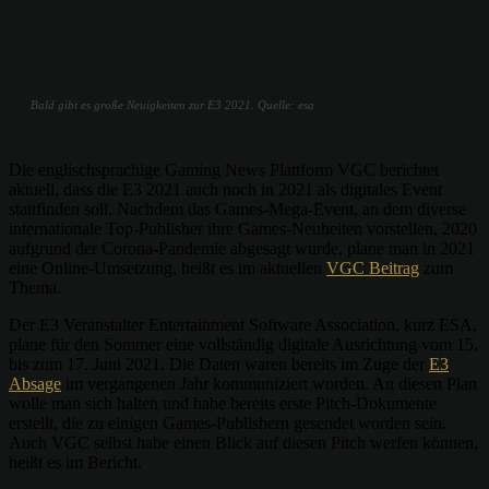
Bald gibt es große Neuigkeiten zur E3 2021. Quelle: esa
Die englischsprachige Gaming News Plattform VGC berichtet
aktuell, dass die E3 2021 auch noch in 2021 als digitales Event
stattfinden soll. Nachdem das Games-Mega-Event, an dem diverse
internationale Top-Publisher ihre Games-Neuheiten vorstellen, 2020
aufgrund der Corona-Pandemie abgesagt wurde, plane man in 2021
eine Online-Umsetzung, heißt es im aktuellen
VGC Beitrag
zum
Thema.
Der E3 Veranstalter Entertainment Software Association, kurz ESA,
plane für den Sommer eine vollständig digitale Ausrichtung vom 15.
bis zum 17. Juni 2021. Die Daten waren bereits im Zuge der
E3
Absage
im vergangenen Jahr kommuniziert worden. An diesen Plan
wolle man sich halten und habe bereits erste Pitch-Dokumente
erstellt, die zu einigen Games-Publishern gesendet worden sein.
Auch VGC selbst habe einen Blick auf diesen Pitch werfen können,
heißt es im Bericht.