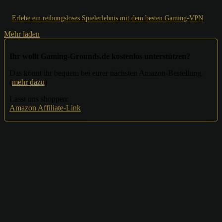
Erlebe ein reibungsloses Spielerlebnis mit dem besten Gaming-VPN
Mehr laden
Ihr wollt Gaming-Grounds.de kostenlos unterstützen?
Das könnt ihr bequem bei eurer nächsten Amazon-Bestellung.
(
mehr dazu
)
Lasst uns shoppen:
Amazon Affiliate-Link