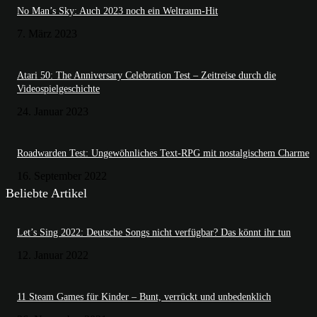
No Man’s Sky: Auch 2023 noch ein Weltraum-Hit
7. März 2023
Atari 50: The Anniversary Celebration Test – Zeitreise durch die
Videospielgeschichte
24. Januar 2023
Roadwarden Test: Ungewöhnliches Text-RPG mit nostalgischem Charme
16. September 2022
Beliebte Artikel
Let’s Sing 2022: Deutsche Songs nicht verfügbar? Das könnt ihr tun
12. Januar 2022
11 Steam Games für Kinder – Bunt, verrückt und unbedenklich