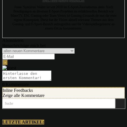
https://www.gaming-grounds.de/
Jonas 'Syncerus' Walter ist seit 2010 im E-Sport-Journalismus aktiv. Nach
Beteiligungen an diversen E-Sport-Projekten im redaktionellen Bereich wie
MaseTV, ESC Gaming oder Team Vertex ist Gaming-Grounds.de nun die erste
eigene Konzeption. Diese hat die Vision aktuell relevante Themen aus dem
Gaming- und E-Sport-Bereich aufzugreifen und für Videospielbegeisterte an
einem Ort zu konzentrieren.
Abonnieren
Benachrichtige mich bei
0
Kommentare
Inline Feedbacks
Zeige alle Kommentare
Suche
LETZTE ARTIKEL: