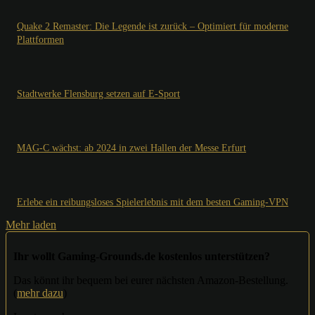
Quake 2 Remaster: Die Legende ist zurück – Optimiert für moderne
Plattformen
Stadtwerke Flensburg setzen auf E-Sport
MAG-C wächst: ab 2024 in zwei Hallen der Messe Erfurt
Erlebe ein reibungsloses Spielerlebnis mit dem besten Gaming-VPN
Mehr laden
Ihr wollt Gaming-Grounds.de kostenlos unterstützen?
Das könnt ihr bequem bei eurer nächsten Amazon-Bestellung.
(
mehr dazu
)