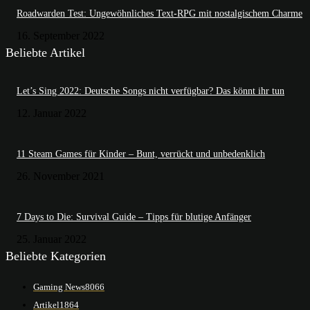
Roadwarden Test: Ungewöhnliches Text-RPG mit nostalgischem Charme
16. September 2022
Beliebte Artikel
Let’s Sing 2022: Deutsche Songs nicht verfügbar? Das könnt ihr tun
12. Januar 2022
11 Steam Games für Kinder – Bunt, verrückt und unbedenklich
26. November 2021
7 Days to Die: Survival Guide – Tipps für blutige Anfänger
25. Januar 2022
Beliebte Kategorien
Gaming News
8066
Artikel
1864