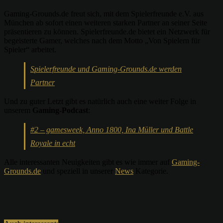
Gaming-Grounds.de freut sich, mit dem Spielerfreunde e.V. aus
München ab sofort einen weiteren starken Partner an seiner Seite
präsentieren zu können. Spielerfreunde.de bietet ein Netzwerk für
begeisterte Gamer, welches nach dem Motto „Von Spielern für
Spieler“ arbeitet.
Spielerfreunde und Gaming-Grounds.de werden
Partner
Und zu guter Letzt gibt es natürlich auch eine weiter Folge in
unserem
Gaming-Podcast
:
#2 – gamesweek, Anno 1800, Ina Müller und Battle
Royale in echt
Alle interessanten Neuigkeiten gibt es wie immer auf
Gaming-
Grounds.de
und speziell in unserer
News
Kategorie.