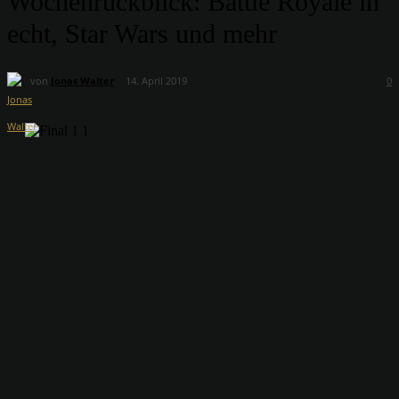
Wochenrückblick: Battle Royale in
echt, Star Wars und mehr
von
Jonas Walter
14. April 2019
0