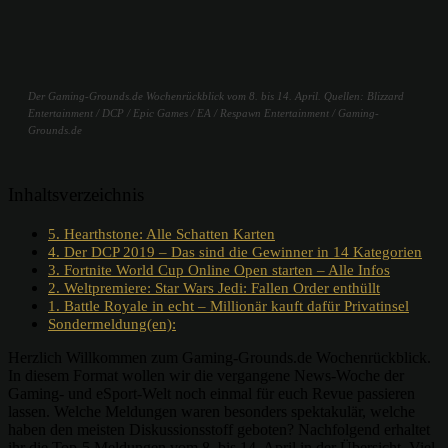
Der Gaming-Grounds.de Wochenrückblick vom 8. bis 14. April. Quellen: Blizzard
Entertainment / DCP / Epic Games / EA / Respawn Entertainment / Gaming-
Grounds.de
Inhaltsverzeichnis
5. Hearthstone: Alle Schatten Karten
4. Der DCP 2019 – Das sind die Gewinner in 14 Kategorien
3. Fortnite World Cup Online Open starten – Alle Infos
2. Weltpremiere: Star Wars Jedi: Fallen Order enthüllt
1. Battle Royale in echt – Millionär kauft dafür Privatinsel
Sondermeldung(en):
Herzlich Willkommen zum Gaming-Grounds.de Wochenrückblick.
In diesem Format wollen wir die vergangene News-Woche der
Gaming- und eSport-Welt noch einmal für euch Revue passieren
lassen. Welche Meldungen waren besonders spektakulär, welche
haben den meisten Diskussionsstoff geboten? Nachfolgend erhaltet
ihr die Top-5 Meldungen vom 8. bis 14. April in der Übersicht. Viel