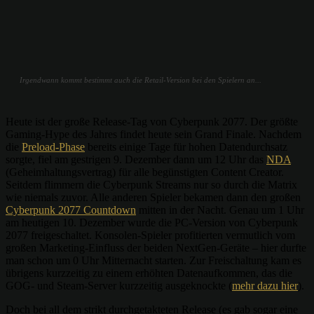
Irgendwann kommt bestimmt auch die Retail-Version bei den Spielern an...
Heute ist der große Release-Tag von Cyberpunk 2077. Der größte
Gaming-Hype des Jahres findet heute sein Grand Finale. Nachdem
die
Preload-Phase
bereits einige Tage für hohen Datendurchsatz
sorgte, fiel am gestrigen 9. Dezember dann um 12 Uhr das
NDA
(Geheimhaltungsvertrag) für alle begünstigten Content Creator.
Seitdem flimmern die Cyberpunk Streams nur so durch die Matrix
wie niemals zuvor. Alle anderen Spieler bekamen dann den großen
Cyberpunk 2077 Countdown
mitten in der Nacht. Genau um 1 Uhr
am heutigen 10. Dezember wurde die PC-Version von Cyberpunk
2077 freigeschaltet. Konsolen-Spieler profitierten vermutlich vom
großen Marketing-Einfluss der beiden NextGen-Geräte – hier durfte
man schon um 0 Uhr Mitternacht starten. Zur Freischaltung kam es
übrigens kurzzeitig zu einem erhöhten Datenaufkommen, das die
GOG- und Steam-Server kurzzeitig ausgeknockte (
mehr dazu hier
).
Doch bei all dem strikt durchgetakteten Release (es gab sogar eine