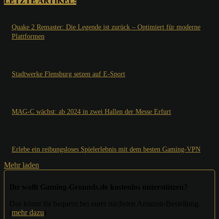
LETZTE ARTIKEL:
Quake 2 Remaster: Die Legende ist zurück – Optimiert für moderne
Plattformen
Stadtwerke Flensburg setzen auf E-Sport
MAG-C wächst: ab 2024 in zwei Hallen der Messe Erfurt
Erlebe ein reibungsloses Spielerlebnis mit dem besten Gaming-VPN
Mehr laden
Ihr wollt Gaming-Grounds.de kostenlos unterstützen?
Das könnt ihr bequem bei eurer nächsten Amazon-Bestellung.
(
mehr dazu
)