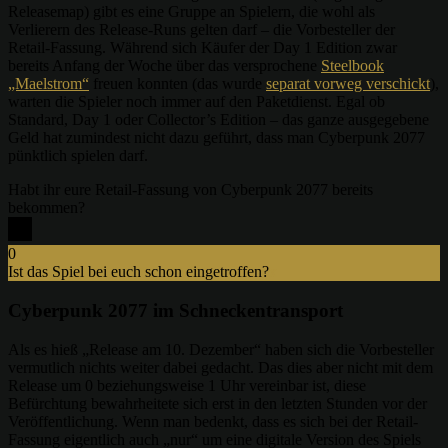
Releasemap) gibt es eine Gruppe an Spielern, die wohl als
Verlierern des Release-Runs gelten darf – die Vorbesteller der
Retail-Fassung. Während sich Käufer der Day 1 Edition zwar
bereits Anfang der Woche über das versprochene
Steelbook
„Maelstrom“
freuen konnten (das wurde
separat vorweg verschickt
),
warten die Spieler noch immer auf den Paketdienst. Egal ob
Standard, Day 1 oder Collector’s Edition – das ganze ausgegebene
Geld hat zumindest nicht dazu geführt, dass man Cyberpunk 2077
pünktlich spielen darf.
Habt ihr eure Retail-Fassung von Cyberpunk 2077 bereits
bekommen?
0
Ist das Spiel bei euch schon eingetroffen?
x
Cyberpunk 2077 im Schneckentransport
Als es hieß „Release am 10. Dezember“ haben sich die Vorbesteller
vermutlich nichts weiter dabei gedacht. Das dies aber nicht mit dem
Release um 0 beziehungsweise 1 Uhr vereinbar ist, diese
Befürchtung bewahrheitete sich erst in den letzten Stunden vor der
Veröffentlichung. Wenn man bedenkt, dass es sich bei der Retail-
Fassung eigentlich auch „nur“ um eine digitale Version des Spiels