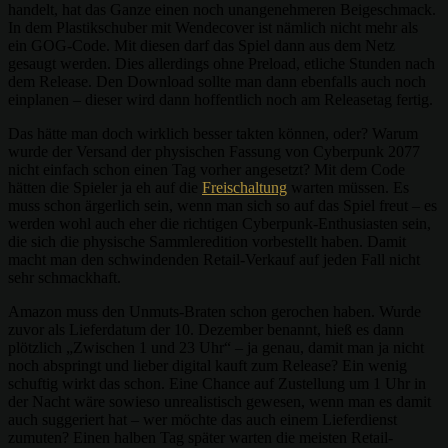
handelt, hat das Ganze einen noch unangenehmeren Beigeschmack.
In dem Plastikschuber mit Wendecover ist nämlich nicht mehr als
ein GOG-Code. Mit diesen darf das Spiel dann aus dem Netz
gesaugt werden. Dies allerdings ohne Preload, etliche Stunden nach
dem Release. Den Download sollte man dann ebenfalls auch noch
einplanen – dieser wird dann hoffentlich noch am Releasetag fertig.
Das hätte man doch wirklich besser takten können, oder? Warum
wurde der Versand der physischen Fassung von Cyberpunk 2077
nicht einfach schon einen Tag vorher angesetzt? Mit dem Code
hätten die Spieler ja eh auf die
Freischaltung
warten müssen. Es
muss schon ärgerlich sein, wenn man sich so auf das Spiel freut – es
werden wohl auch eher die richtigen Cyberpunk-Enthusiasten sein,
die sich die physische Sammleredition vorbestellt haben. Damit
macht man den schwindenden Retail-Verkauf auf jeden Fall nicht
sehr schmackhaft.
Amazon muss den Unmuts-Braten schon gerochen haben. Wurde
zuvor als Lieferdatum der 10. Dezember benannt, hieß es dann
plötzlich „Zwischen 1 und 23 Uhr“ – ja genau, damit man ja nicht
noch abspringt und lieber digital kauft zum Release? Ein wenig
schuftig wirkt das schon. Eine Chance auf Zustellung um 1 Uhr in
der Nacht wäre sowieso unrealistisch gewesen, wenn man es damit
auch suggeriert hat – wer möchte das auch einem Lieferdienst
zumuten? Einen halben Tag später warten die meisten Retail-