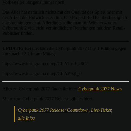
Vorbesteller übrigens immer noch.
Das Alles hat natürlich nichts mit der Qualität des Spiels oder mit
der Arbeit der Entwickler zu tun. CD Projekt Red hat diesbezüglich
alles richtig gemacht. Allerdings sollte man für Witcher 4 oder
Cyberpunk 2 vielleicht verbindlichere Regelungen mit dem Retail-
Publisher finden
.
UPDATE:
Bei uns kam die Cyberpunk 2077 Day 1 Edition gegen
kurz nach 12 Uhr am Mittag.
https://www.instagram.com/p/CInYLmLjc8C/
https://www.instagram.com/p/CInYt9xjl_c/
Alles zu Cyberpunk 2077 findet ihr hier:
Cyberpunk 2077 News
Mehr zum Cyberpunk 2077 Release gibt es hier:
Cyberpunk 2077 Release: Countdown, Live-Ticker,
alle Infos