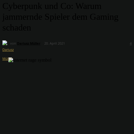
Cyberpunk und Co: Warum
jammernde Spieler dem Gaming
schaden
von
Dariusz Müller
20. April 2021
4