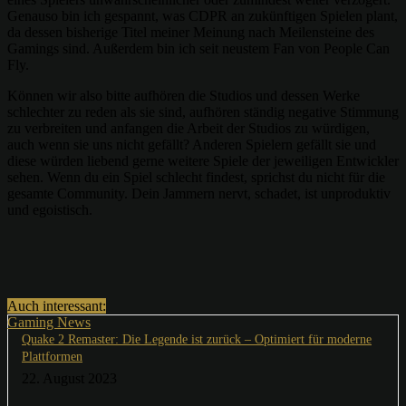
Genauso bin ich gespannt, was CDPR an zukünftigen Spielen plant,
da dessen bisherige Titel meiner Meinung nach Meilensteine des
Gamings sind. Außerdem bin ich seit neustem Fan von People Can
Fly.
Können wir also bitte aufhören die Studios und dessen Werke
schlechter zu reden als sie sind, aufhören ständig negative Stimmung
zu verbreiten und anfangen die Arbeit der Studios zu würdigen,
auch wenn sie uns nicht gefällt? Anderen Spielern gefällt sie und
diese würden liebend gerne weitere Spiele der jeweiligen Entwickler
sehen. Wenn du ein Spiel schlecht findest, sprichst du nicht für die
gesamte Community. Dein Jammern nervt, schadet, ist unproduktiv
und egoistisch.
Auch interessant:
Gaming News
Quake 2 Remaster: Die Legende ist zurück – Optimiert für moderne
Plattformen
22. August 2023