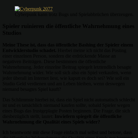
Cyberpunk kann trotz Bugs und Spielabbrüchen überzeugen.
Spieler ruinieren die öffentliche Wahrnehmung eines
Studios
Meine These ist, dass das öffentliche Bashing der Spieler einem
Entwicklerstudio schadet.
Hierbei meine ich nicht das Posting
einer einzelnen Person, sondern die erdrückende Masse an
negativen Beiträgen. Diese bestimmen die öffentliche
Wahrnehmung. Jeder einzelne Beitrag spiegelt letztendlich besagte
Wahrnehmung wider. Wie soll sich also ein Spiel verkaufen, wenn
jeder überall im Internet liest, wie kaputt es doch sei? Wie soll ein
Studio Geld verdienen und am Leben bleiben, wenn deswegen
niemand besagtes Spiel kauft?
Das Schlimmste hierbei ist, dass ein Spiel nicht automatisch schlecht
ist und es tatsächlich niemand kaufen sollte, sobald Spieler wegen
eines Bugs das frustgeplagte Posten beginnen. Die Frage, die sich
diesbezüglich stellt, lautet:
Inwiefern spiegelt die öffentliche
Wahrnehmung die Qualität eines Spiels wider?
Ich beantworte mir diese Frage einfach mal selbst und betone, dass
die öffentliche Wahrnehmung die Qualität eines Spiels nur begrenzt