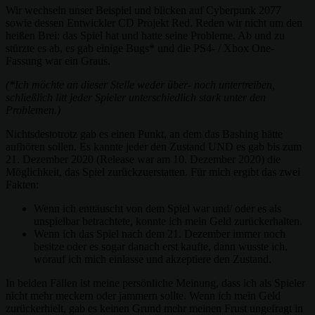
Wir wechseln unser Beispiel und blicken auf Cyberpunk 2077
sowie dessen Entwickler CD Projekt Red. Reden wir nicht um den
heißen Brei: das Spiel hat und hatte seine Probleme. Ab und zu
stürzte es ab, es gab einige Bugs* und die PS4- / Xbox One-
Fassung war ein Graus.
(*Ich möchte an dieser Stelle weder über- noch untertreiben,
schließlich litt jeder Spieler unterschiedlich stark unter den
Problemen.)
Nichtsdestotrotz gab es einen Punkt, an dem das Bashing hätte
aufhören sollen. Es kannte jeder den Zustand UND es gab bis zum
21. Dezember 2020 (Release war am 10. Dezember 2020) die
Möglichkeit, das Spiel zurückzuerstatten. Für mich ergibt das zwei
Fakten:
Wenn ich enttäuscht von dem Spiel war und/ oder es als
unspielbar betrachtete, konnte ich mein Geld zurückerhalten.
Wenn ich das Spiel nach dem 21. Dezember immer noch
besitze oder es sogar danach erst kaufte, dann wusste ich,
worauf ich mich einlasse und akzeptiere den Zustand.
In beiden Fällen ist meine persönliche Meinung, dass ich als Spieler
nicht mehr meckern oder jammern sollte. Wenn ich mein Geld
zurückerhielt, gab es keinen Grund mehr meinen Frust ungefragt in