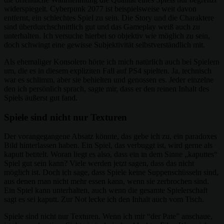
widerspiegelt. Cyberpunk 2077 ist beispielsweise weit davon
entfernt, ein schlechtes Spiel zu sein. Die Story und die Charaktere
sind überdurchschnittlich gut und das Gameplay weiß auch zu
unterhalten. Ich versuche hierbei so objektiv wie möglich zu sein,
doch schwingt eine gewisse Subjektivität selbstverständlich mit.
Als ehemaliger Konsolero hörte ich mich natürlich auch bei Spielern
um, die es in diesem expliziten Fall auf PS4 spielten. Ja, technisch
war es schlimm, aber sie behielten und genossen es. Jeder einzelne
den ich persönlich sprach, sagte mir, dass er den reinen Inhalt des
Spiels äußerst gut fand.
Spiele sind nicht nur Texturen
Der vorangegangene Absatz könnte, das gebe ich zu, ein paradoxes
Bild hinterlassen haben. Ein Spiel, das verbuggt ist, wird gerne als
kaputt betitelt. Woran liegt es also, dass ein in dem Sinne „kaputtes“
Spiel gut sein kann? Viele werden jetzt sagen, dass das nicht
möglich ist. Doch ich sage, dass Spiele keine Suppenschüsseln sind,
aus denen man nicht mehr essen kann, wenn sie zerbrochen sind.
Ein Spiel kann unterhalten, auch wenn die gesamte Spielerschaft
sagt es sei kaputt. Zur Not lecke ich den Inhalt auch vom Tisch.
Spiele sind nicht nur Texturen. Wenn ich mir “der Pate” anschaue,