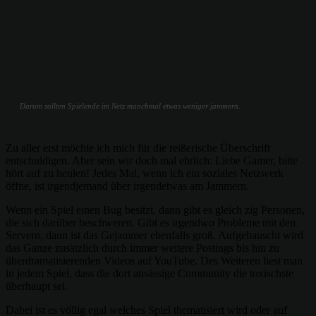
Darum sollten Spielende im Netz manchmal etwas weniger jammern.
Zu aller erst möchte ich mich für die reißerische Überschrift
entschuldigen. Aber sein wir doch mal ehrlich: Liebe Gamer, bitte
hört auf zu heulen! Jedes Mal, wenn ich ein soziales Netzwerk
öffne, ist irgendjemand über irgendetwas am Jammern.
Wenn ein Spiel einen Bug besitzt, dann gibt es gleich zig Personen,
die sich darüber beschweren. Gibt es irgendwo Probleme mit den
Servern, dann ist das Gejammer ebenfalls groß. Aufgebauscht wird
das Ganze zusätzlich durch immer weitere Postings bis hin zu
überdramatisierenden Videos auf YouTube. Des Weiteren liest man
in jedem Spiel, dass die dort ansässige Community die toxischste
überhaupt sei.
Dabei ist es völlig egal welches Spiel thematisiert wird oder auf