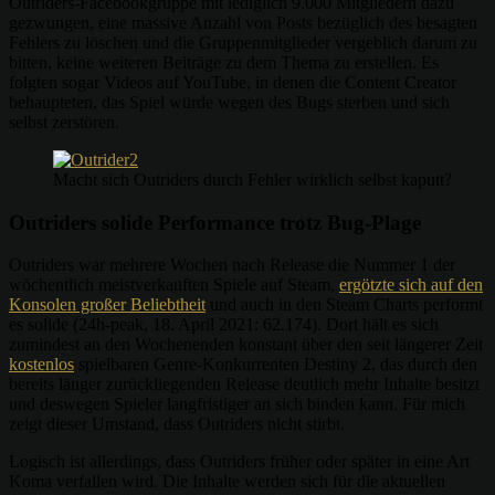
Outriders-Facebookgruppe mit lediglich 9.000 Mitgliedern dazu
gezwungen, eine massive Anzahl von Posts bezüglich des besagten
Fehlers zu löschen und die Gruppenmitglieder vergeblich darum zu
bitten, keine weiteren Beiträge zu dem Thema zu erstellen. Es
folgten sogar Videos auf YouTube, in denen die Content Creator
behaupteten, das Spiel würde wegen des Bugs sterben und sich
selbst zerstören.
Macht sich Outriders durch Fehler wirklich selbst kaputt?
Outriders solide Performance trotz Bug-Plage
Outriders war mehrere Wochen nach Release die Nummer 1 der
wöchentlich meistverkauften Spiele auf Steam,
ergötzte sich auf den
Konsolen großer Beliebtheit
und auch in den Steam Charts performt
es solide (24h-peak, 18. April 2021: 62.174). Dort hält es sich
zumindest an den Wochenenden konstant über den seit längerer Zeit
kostenlos
spielbaren Genre-Konkurrenten Destiny 2, das durch den
bereits länger zurückliegenden Release deutlich mehr Inhalte besitzt
und deswegen Spieler langfristiger an sich binden kann. Für mich
zeigt dieser Umstand, dass Outriders nicht stirbt.
Logisch ist allerdings, dass Outriders früher oder später in eine Art
Koma verfallen wird. Die Inhalte werden sich für die aktuellen