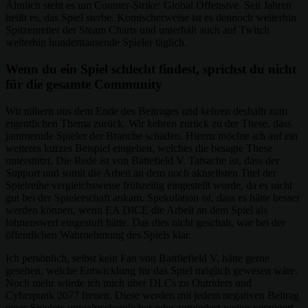
Ähnlich steht es um Counter-Strike: Global Offensive. Seit Jahren
heißt es, das Spiel sterbe. Komischerweise ist es dennoch weiterhin
Spitzenreiter der Steam Charts und unterhält auch auf Twitch
weiterhin hunderttausende Spieler täglich.
Wenn du ein Spiel schlecht findest, sprichst du nicht
für die gesamte Community
Wir nähern uns dem Ende des Beitrages und kehren deshalb zum
eigentlichen Thema zurück. Wir kehren zurück zu der These, dass
jammernde Spieler der Branche schaden. Hierzu möchte ich auf ein
weiteres kurzes Beispiel eingehen, welches die besagte These
unterstützt. Die Rede ist von Battefield V. Tatsache ist, dass der
Support und somit die Arbeit an dem noch aktuellsten Titel der
Spielreihe vergleichsweise frühzeitig eingestellt wurde, da es nicht
gut bei der Spielerschaft ankam. Spekulation ist, dass es hätte besser
werden können, wenn EA DICE die Arbeit an dem Spiel als
lohnenswert eingestuft hätte. Das dies nicht geschah, war bei der
öffentlichen Wahrnehmung des Spiels klar.
Ich persönlich, selbst kein Fan von Battflefield V, hätte gerne
gesehen, welche Entwicklung für das Spiel möglich gewesen wäre.
Noch mehr würde ich mich über DLCs zu Outriders und
Cyberpunk 2077 freuen. Diese werden mit jedem negativen Beitrag
eines Spielers unwahrscheinlicher oder zumindest weiter verzögert.