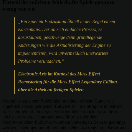
Entwickler möchten fehlerhafte Spiele genauso
wenig wie wir
„Ein Spiel im Endzustand ähnelt in der Regel einem
Kartenhaus. Der an sich einfache Prozess, es
abzustauben, geschweige denn grundlegende
Änderungen wie die Aktualisierung der Engine zu
implementieren, wird unvermeidlich unerwartete
Probleme verursachen.“
Electronic Arts im Kontext des Mass Effect
Remastering für die Mass Effect Legendary Edition
über die Arbeit an fertigen Spielen
Kommt es zu einem Spielfehler, möchten erboste Gamer die
angeblich ach so geldgeilen Entwickler – die übrigens in keinster
Weise ein fehlerhaftes Spiel veröffentlichen möchten, sondern
höchstens von der Unternehmensführung oder dem
verantwortlichen Publisher zu einem vorzeitigen Release gedrängt
werden – steinigen und ihnen unterstellen, dass sie ihren Beruf nicht