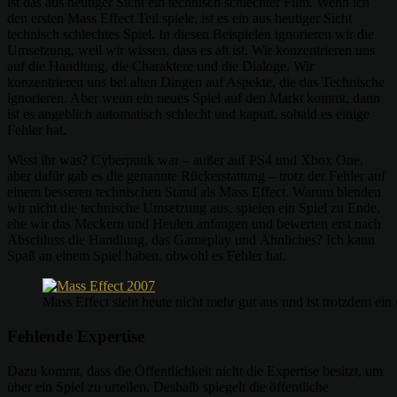
ist das aus heutiger Sicht ein technisch schlechter Film. Wenn ich
den ersten Mass Effect Teil spiele, ist es ein aus heutiger Sicht
technisch schlechtes Spiel. In diesen Beispielen ignorieren wir die
Umsetzung, weil wir wissen, dass es alt ist. Wir konzentrieren uns
auf die Handlung, die Charaktere und die Dialoge. Wir
konzentrieren uns bei alten Dingen auf Aspekte, die das Technische
ignorieren. Aber wenn ein neues Spiel auf den Markt kommt, dann
ist es angeblich automatisch schlecht und kaputt, sobald es einige
Fehler hat.
Wisst ihr was? Cyberpunk war – außer auf PS4 und Xbox One,
aber dafür gab es die genannte Rückerstattung – trotz der Fehler auf
einem besseren technischen Stand als Mass Effect. Warum blenden
wir nicht die technische Umsetzung aus, spielen ein Spiel zu Ende,
ehe wir das Meckern und Heulen anfangen und bewerten erst nach
Abschluss die Handlung, das Gameplay und Ähnliches? Ich kann
Spaß an einem Spiel haben, obwohl es Fehler hat.
Mass Effect sieht heute nicht mehr gut aus und ist trotzdem ein 
Fehlende Expertise
Dazu kommt, dass die Öffentlichkeit nicht die Expertise besitzt, um
über ein Spiel zu urteilen. Deshalb spiegelt die öffentliche