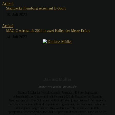
Artikel
Stadtwerke Flensburg setzen auf E-Sport
19. Juli 2023
Artikel
MAG-C wächst: ab 2024 in zwei Hallen der Messe Erfurt
14. Juli 2023
Dariusz Müller
https://www.gaming-grounds.de/
Dariusz Müller ist frei schreibender Journalist, E-Sport begeistert,
leidenschaftlicher Gamer und seit Februar 2020 als Gastautor bei Gaming-
Grounds.de aktiv. Das Schreiben bei GG hilft dem jungen Autor Erfahrungen in
der Branche zu sammeln und Reputation zu gewinnen, Feedback zu erhalten und
den eigenen Weg zu ebnen. Des Weiteren verfolgt er das Ziel, mittels
sportjournalistischer Artikel über den E-Sport und dessen Events, dabei zu helfen,