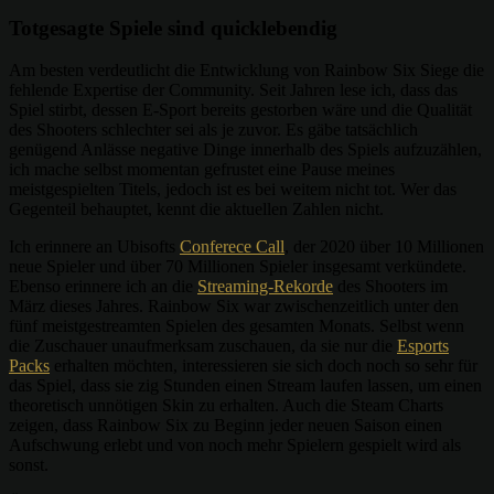
Totgesagte Spiele sind quicklebendig
Am besten verdeutlicht die Entwicklung von Rainbow Six Siege die
fehlende Expertise der Community. Seit Jahren lese ich, dass das
Spiel stirbt, dessen E-Sport bereits gestorben wäre und die Qualität
des Shooters schlechter sei als je zuvor. Es gäbe tatsächlich
genügend Anlässe negative Dinge innerhalb des Spiels aufzuzählen,
ich mache selbst momentan gefrustet eine Pause meines
meistgespielten Titels, jedoch ist es bei weitem nicht tot. Wer das
Gegenteil behauptet, kennt die aktuellen Zahlen nicht.
Ich erinnere an Ubisofts
Conferece Call
, der 2020 über 10 Millionen
neue Spieler und über 70 Millionen Spieler insgesamt verkündete.
Ebenso erinnere ich an die
Streaming-Rekorde
des Shooters im
März dieses Jahres. Rainbow Six war zwischenzeitlich unter den
fünf meistgestreamten Spielen des gesamten Monats. Selbst wenn
die Zuschauer unaufmerksam zuschauen, da sie nur die
Esports
Packs
erhalten möchten, interessieren sie sich doch noch so sehr für
das Spiel, dass sie zig Stunden einen Stream laufen lassen, um einen
theoretisch unnötigen Skin zu erhalten. Auch die Steam Charts
zeigen, dass Rainbow Six zu Beginn jeder neuen Saison einen
Aufschwung erlebt und von noch mehr Spielern gespielt wird als
sonst.