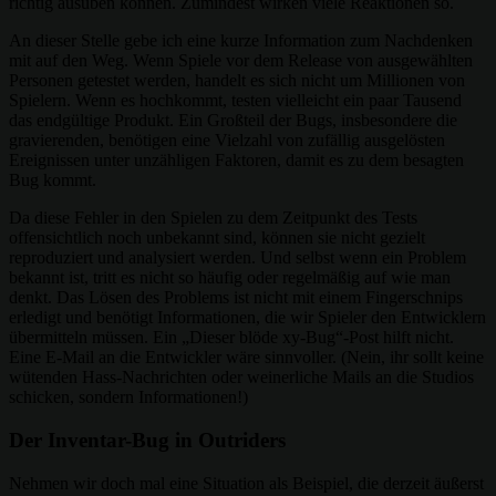
richtig ausüben können. Zumindest wirken viele Reaktionen so.
An dieser Stelle gebe ich eine kurze Information zum Nachdenken
mit auf den Weg. Wenn Spiele vor dem Release von ausgewählten
Personen getestet werden, handelt es sich nicht um Millionen von
Spielern. Wenn es hochkommt, testen vielleicht ein paar Tausend
das endgültige Produkt. Ein Großteil der Bugs, insbesondere die
gravierenden, benötigen eine Vielzahl von zufällig ausgelösten
Ereignissen unter unzähligen Faktoren, damit es zu dem besagten
Bug kommt.
Da diese Fehler in den Spielen zu dem Zeitpunkt des Tests
offensichtlich noch unbekannt sind, können sie nicht gezielt
reproduziert und analysiert werden. Und selbst wenn ein Problem
bekannt ist, tritt es nicht so häufig oder regelmäßig auf wie man
denkt. Das Lösen des Problems ist nicht mit einem Fingerschnips
erledigt und benötigt Informationen, die wir Spieler den Entwicklern
übermitteln müssen. Ein „Dieser blöde xy-Bug“-Post hilft nicht.
Eine E-Mail an die Entwickler wäre sinnvoller. (Nein, ihr sollt keine
wütenden Hass-Nachrichten oder weinerliche Mails an die Studios
schicken, sondern Informationen!)
Der Inventar-Bug in Outriders
Nehmen wir doch mal eine Situation als Beispiel, die derzeit äußerst