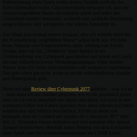
Wahrnehmung eines Spiels weder dessen Qualität noch die des
Entwicklerstudios wider. Ganz unverfroren behaupte ich, dass die
zumeist ungebildete Masse oft subjektiv urteilt und selten das
Gesamtbild objektiv betrachtet, wodurch eine sachliche Beurteilung
ausgeschlossen oder wenigstens eine seltene Ausnahme ist.
Das klingt jetzt erstmal extrem arrogant, aber ich schließe mich bei
der Formulierung „ungebildete Masse“ selbst nicht aus. Ich habe
keine Ahnung vom Programmieren, keine Ahnung von Sound-
Design, habe nie das „Drehbuch“ eines Spieles in der
Größenordnung von Cyberpunk geschrieben und leitete auch noch
nie eine milliardenschwere Marketingkampagne. Ohne Insider-
Wissen kann ich vieles nicht beurteilen oder realistisch einschätzen.
Das geht schon gar nicht, wenn es um die wirtschaftlichen Aspekte
und Hintergründe geht.
Wenn ich eine
Review über Cyberpunk 2077
schreibe – was ich tat
– dann kann ich nur darüber sprechen, wie es mir persönlich gefiel
und wie ich etwas innerhalb des Spiels einschätze. Ich kann in den
wenigsten Fällen von Fakten sprechen bzw. diese oftmals höchstens
wiederholen oder bildlich beschreiben. Ich bin so dreist und
behaupte, dass der Großteil der Spieler, die Cyberpunk 2077 über
den 21. Dezember hinaus behielten und sich trotzdem über dessen
Zustand beschwerten, ebenfalls keine Ahnung von dem Erschaffen
eines Spiels oder der Unternehmensstruktur bei CDPR haben.