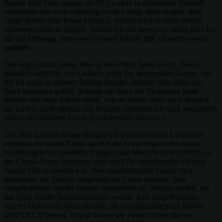
Spieler dem Ende neigen, da DLCs nicht in absehbarer Zukunft
erscheinen und auch zukünftig werden Bugs dafür sorgen, dass
einige Spieler eine Pause einlegen. Jedoch wird es nicht sterben –
zumindest nicht so schnell. Warum ich mir dessen so sicher bin? Ich
bin der Meinung, dass wenn es neue Inhalte gibt, Outrides wieder
aufblüht.
Das liegt einfach daran, dass es tatsächlich Spaß macht. Das ist
natürlich subjektiv, doch nahezu jeder der jammernden Gamer, auf
die ich mich in meinem Beitrag beziehe, äußerte, dass ihnen das
Spiel insgesamt gefällt. Solange ein Spiel der Zielgruppe Spaß
bereitet und neue Inhalte erhält, was an dieser Stelle noch fraglich
ist, wird es nicht sterben. Als Beispiel orientiere ich mich gedanklich
erneut am Outriders Genre-Konkurrenten Destiny 2.
Der Titel aus dem Hause Bungie traf während seiner Lebenszeit
ebenfalls auf starke Kritik, da sich die Schwierigkeit des Spiels
beziehungsweise spezieller Etappen und Modi zwischenzeitlich an
der Casual-Szene orientierte und somit für eingefleischte Destiny-
Spieler viel zu einfach war. Jene eingefleischten Spieler sind
diejenigen, die Destiny langfristig am Leben erhalten. Jene
eingefleischten Spieler kehrten letztendlich zu Destiny zurück, als
das Spiel wieder herausfordernder wurde. Jene eingefleischten
Spieler bleiben bis heute erhalten, da es regelmäßig neue Inhalte
(fünf DLCs) bekam. Erneut dienen die Steam Charts hier als