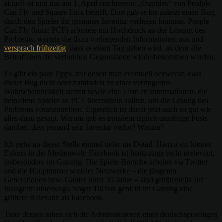
aktuell ist und das am 1. April erschienene „Outrides“ von Peolple
Can Fly und Square Enix betrifft. Dort gab es bis zuletzt einen Bug,
durch den Spieler ihr gesamtes Inventar verlieren konnten. People
Can Fly (kurz: PCF) arbeitete mit Hochdruck an der Lösung des
Problems, wertete die dazu vorliegenden Informationen aus und
versprach frühzeitig
, dass es einen Tag geben wird, an dem alle
Betroffenen die verlorenen Gegenstände wiederbekommen werden.
Es gibt ein paar Tipps, mit denen man eventuell bezweckt, dass
dieser Bug nicht oder zumindest zu einer verringerten
Wahrscheinlichkeit auftritt sowie eine Liste an Informationen, die
betroffene Spieler an PCF übermitteln sollten, um die Lösung des
Problems voranzutreiben. Eigentlich ist damit jetzt auch so gut wie
alles dazu gesagt. Warum gab es trotzdem täglich unzählige Posts
darüber, dass jemand sein Inventar verlor? Warum?
Ich gehe an dieser Stelle einmal tiefer ins Detail. Hierzu ein kleiner
Exkurs in die Medienwelt: Facebook ist heutzutage recht irrelevant,
insbesondere im Gaming. Die Spiele-Branche arbeitet via Twitter
und die Hauptnutzer sozialer Netzwerke – die jüngeren
Generationen bzw. Gamer unter 35 Jahre – sind größtenteils auf
Instagram unterwegs. Sogar TikTok genießt im Gaming eine
größere Relevanz als Facebook.
Trotz dessen sahen sich die Administratoren einer deutschsprachigen