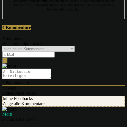
dass jener Sport zukünftig von der breiten Masse als solcher anerkannt und
akzeptiert wird. Zusätzlich ist Dariusz als Taktik-Coach in dem E-Sport Titel
Rainbow Six Siege tätig.
4 Kommentare
Abonnieren
Benachrichtige mich bei
4
Kommentare
Newest
Oldest
Most Voted
Inline Feedbacks
Zeige alle Kommentare
Morti
2. Juni 2021 16:48