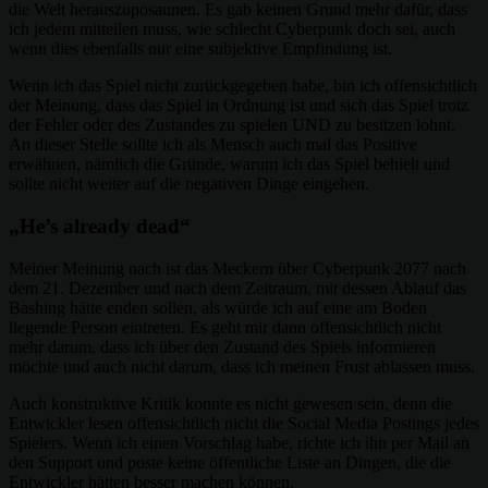
die Welt herauszuposaunen. Es gab keinen Grund mehr dafür, dass
ich jedem mitteilen muss, wie schlecht Cyberpunk doch sei, auch
wenn dies ebenfalls nur eine subjektive Empfindung ist.
Wenn ich das Spiel nicht zurückgegeben habe, bin ich offensichtlich
der Meinung, dass das Spiel in Ordnung ist und sich das Spiel trotz
der Fehler oder des Zustandes zu spielen UND zu besitzen lohnt.
An dieser Stelle sollte ich als Mensch auch mal das Positive
erwähnen, nämlich die Gründe, warum ich das Spiel behielt und
sollte nicht weiter auf die negativen Dinge eingehen.
„He’s already dead“
Meiner Meinung nach ist das Meckern über Cyberpunk 2077 nach
dem 21. Dezember und nach dem Zeitraum, mit dessen Ablauf das
Bashing hätte enden sollen, als würde ich auf eine am Boden
liegende Person eintreten. Es geht mir dann offensichtlich nicht
mehr darum, dass ich über den Zustand des Spiels informieren
möchte und auch nicht darum, dass ich meinen Frust ablassen muss.
Auch konstruktive Kritik konnte es nicht gewesen sein, denn die
Entwickler lesen offensichtlich nicht die Social Media Postings jedes
Spielers. Wenn ich einen Vorschlag habe, richte ich ihn per Mail an
den Support und poste keine öffentliche Liste an Dingen, die die
Entwickler hätten besser machen können.