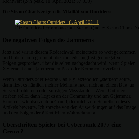
Richtwert (24h-peak, 18. April 2021: 57.838).
Die Steam Charts zeigen die Vitalität von Outriders:
Die Outriders Performance auf Steam. Quelle: Steam Charts, Z
Die negativen Folgen des Jammerns
Jetzt sind wir in diesem Redeschwall meinerseits so weit gekommen
und haben noch gar nicht über die teils langfristigen negativen
Folgen gesprochen, über die selten nachgedacht wird, wenn Spieler-
XY erneut einen jammernden Post oder Kommentar verfasst.
Wenn Outriders oder Peolpe Can Fly letztendlich „sterben“ sollte,
dann liegt es nämlich meiner Meinung nach nicht an einem Bug, an
Server-Problemen oder sonstigen Missständen. Wenn Outriders
sterben sollte, dann liegt es an der Community und am Gejammer.
Kommen wir also zu dem Grund, der mich zum Schreiben dieses
Artikels bewegte. Ich spreche von den Auswirkungen auf das Image
und den Folgen der öffentlichen Wahrnehmung.
Überschritten Spieler bei Cyberpunk 2077 eine
Grenze?