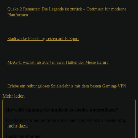
Quake 2 Remaster: Die Legende ist zurück – Optimiert für moderne
Plattformen
Stadtwerke Flensburg setzen auf E-Sport
MAG-C wächst: ab 2024 in zwei Hallen der Messe Erfurt
Erlebe ein reibungsloses Spielerlebnis mit dem besten Gaming-VPN
Mehr laden
Ihr wollt Gaming-Grounds.de kostenlos unterstützen?
Das könnt ihr bequem bei eurer nächsten Amazon-Bestellung.
(
mehr dazu
)
Lasst uns shoppen: