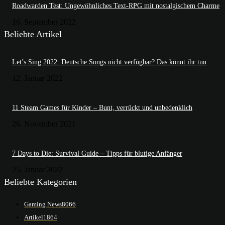
Roadwarden Test: Ungewöhnliches Text-RPG mit nostalgischem Charme
16. September 2022
Beliebte Artikel
Let’s Sing 2022: Deutsche Songs nicht verfügbar? Das könnt ihr tun
12. Januar 2022
11 Steam Games für Kinder – Bunt, verrückt und unbedenklich
26. November 2021
7 Days to Die: Survival Guide – Tipps für blutige Anfänger
25. Januar 2022
Beliebte Kategorien
Gaming News
8066
Artikel
1864