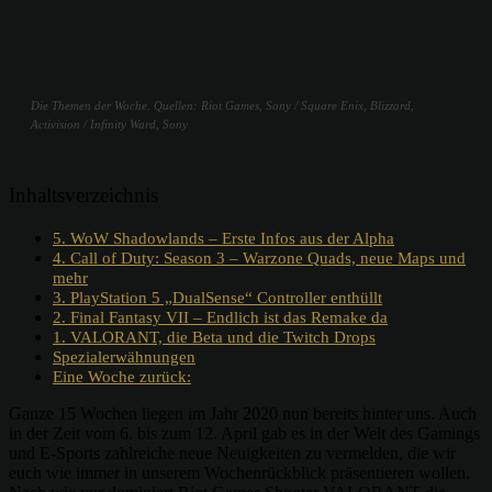
Die Themen der Woche. Quellen: Riot Games, Sony / Square Enix, Blizzard,
Activision / Infinity Ward, Sony
Inhaltsverzeichnis
5. WoW Shadowlands – Erste Infos aus der Alpha
4. Call of Duty: Season 3 – Warzone Quads, neue Maps und
mehr
3. PlayStation 5 „DualSense“ Controller enthüllt
2. Final Fantasy VII – Endlich ist das Remake da
1. VALORANT, die Beta und die Twitch Drops
Spezialerwähnungen
Eine Woche zurück:
Ganze 15 Wochen liegen im Jahr 2020 nun bereits hinter uns. Auch
in der Zeit vom 6. bis zum 12. April gab es in der Welt des Gamings
und E-Sports zahlreiche neue Neuigkeiten zu vermelden, die wir
euch wie immer in unserem Wochenrückblick präsentieren wollen.