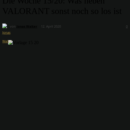
Die Woche 15/20: Was neben
VALORANT sonst noch so los ist
von
Jonas Walter
12. April 2020
0