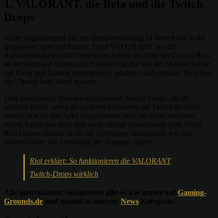
1. VALORANT, die Beta und die Twitch
Drops
Nicht wegzudenken aus der Berichterstattung ist derzeit das wohl
gehypteste Spiel der Stunde. Dass VALORANT so viel
Aufmerksamkeit erfährt liegt nicht zuletzt am Start der Closed-Beta,
an der nicht nur nahezu alle Content Creator aus der Shooter Szene
mit Rang und Namen partizipieren, sondern auch erstmals ihr selbst
die Chance habt dabei zu sein.
Dies funktioniert über die sogenannten Twitch Drops, die ihr
erhalten könnt, wenn ihr anderen Streamern auf Twitch.tv dabei
zuseht, wie sie das Spiel ausprobieren. Was ihr dabei beachten
müsst, haben wir euch hier noch einmal zusammengefasst. Denn
Riot Games erklärte in all der Aufregung ausführlich, wie das
System hinter der Verteilung der Zugänge agiert:
Riot erklärt: So funktionieren die VALORANT
Twitch-Drops wirklich
Alle interessanten Neuigkeiten gibt es wie immer auf
Gaming-
Grounds.de
und speziell in unserer
News
Kategorie.