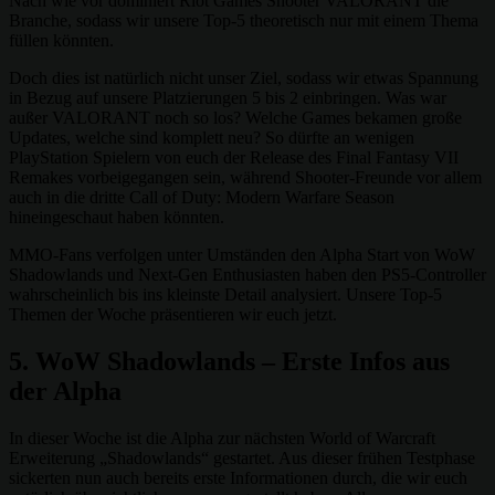
Nach wie vor dominiert Riot Games Shooter VALORANT die
Branche, sodass wir unsere Top-5 theoretisch nur mit einem Thema
füllen könnten.
Doch dies ist natürlich nicht unser Ziel, sodass wir etwas Spannung
in Bezug auf unsere Platzierungen 5 bis 2 einbringen. Was war
außer VALORANT noch so los? Welche Games bekamen große
Updates, welche sind komplett neu? So dürfte an wenigen
PlayStation Spielern von euch der Release des Final Fantasy VII
Remakes vorbeigegangen sein, während Shooter-Freunde vor allem
auch in die dritte Call of Duty: Modern Warfare Season
hineingeschaut haben könnten.
MMO-Fans verfolgen unter Umständen den Alpha Start von WoW
Shadowlands und Next-Gen Enthusiasten haben den PS5-Controller
wahrscheinlich bis ins kleinste Detail analysiert. Unsere Top-5
Themen der Woche präsentieren wir euch jetzt.
5. WoW Shadowlands – Erste Infos aus
der Alpha
In dieser Woche ist die Alpha zur nächsten World of Warcraft
Erweiterung „Shadowlands“ gestartet. Aus dieser frühen Testphase
sickerten nun auch bereits erste Informationen durch, die wir euch