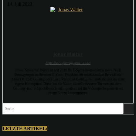
14. Juli 2023
Jonas Walter
https://www.gaming-grounds.de/
Jonas 'Syncerus' Walter ist seit 2010 im E-Sport-Journalismus aktiv. Nach
Beteiligungen an diversen E-Sport-Projekten im redaktionellen Bereich wie
MaseTV, ESC Gaming oder Team Vertex ist Gaming-Grounds.de nun die erste
eigene Konzeption. Diese hat die Vision aktuell relevante Themen aus dem
Gaming- und E-Sport-Bereich aufzugreifen und für Videospielbegeisterte an
einem Ort zu konzentrieren.
Suche
LETZTE ARTIKEL: