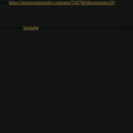
rden:
https://steamcommunity.com/app/518790/discussions/10/
Sessions auf
Youtube
. Wer sich anschauen möchte wie so ein gemeinsame