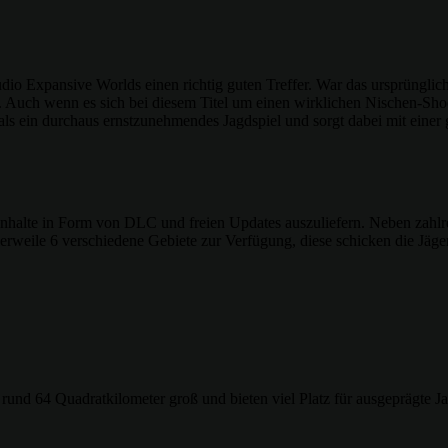
dio Expansive Worlds einen richtig guten Treffer. War das ursprünglich
 Auch wenn es sich bei diesem Titel um einen wirklichen Nischen-Sho
ls ein durchaus ernstzunehmendes Jagdspiel und sorgt dabei mit einer
e Inhalte in Form von DLC und freien Updates auszuliefern. Neben zahl
lerweile 6 verschiedene Gebiete zur Verfügung, diese schicken die Jäg
 rund 64 Quadratkilometer groß und bieten viel Platz für ausgeprägte J