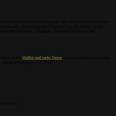
e theHunter bereits als motivierende Jagd-Sim sehr beliebt, konnte
oter handelt, das beruhigende Gameplay und die schöne Grafik
 guten Mischung aus Simulation, Abenteuer und Action für
reichen neuen
Waffen und mehr Tieren
wurde theHunter auch durch
er einmal um den ganzen Erdball:
agdsessions.