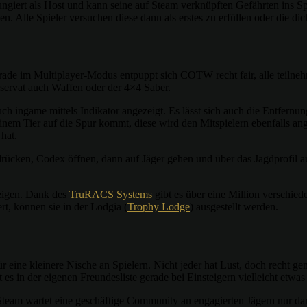
r fungiert als Host und kann seine auf Steam verknüpften Gefährten in
en. Alle Spieler versuchen diese dann als erstes zu erfüllen oder die dic
de im Multiplayer-Modus entpuppt sich COTW recht fair, alle teilneh
servat auch Waffen oder der 4×4 Saber.
h ingame mittels Indikator angezeigt. Es lässt sich auch die Entfernung
einem Tier auf die Spur kommt, diese wird den Mitspielern ebenfalls an
 hat.
cken, Codex öffnen, dann auf Jäger gehen und über das Jagdprofil au
zeigen. Dank des
TruRACS Systems
gibt es über eine Million verschied
t, können sie in der Lodgia (
Trophy Lodge
) ausgestellt werden.
 eine kleinere Nische an Spielern. Nicht jeder hat Lust, doch recht g
es in der eigenen Freundesliste gerade bei Einsteigern vielleicht etwas
Steam wartet eine geschäftige Community an engagierten Jägern nur d