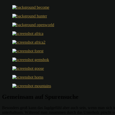
Gemeinsam auf Spurensuche
Besonders groß kann das Jagdgefühl aber auch sein, wenn man sich i
unterhaltsam. Während man zusammen durch das Unterholz pirscht und ü