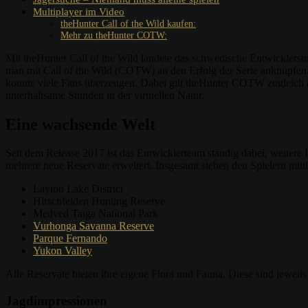
Multiplayer im Video
theHunter Call of the Wild kaufen:
Mehr zu theHunter COTW:
Mit theHunter Call of the Wild landete das schwedische Entwicklerstu
man mit Call of the Wild (COTW) an den Erfolg der Serie anknüpfen.
konnte viele Fans überzeugen. Dabei gilt theHunter COTW zugleich a
unterhaltsame Stunden in der virtuellen Natur.
Eine wachsende Welt
Seit dem Release 2017 ist das Entwicklerteam ständig dabei, weiter
mehrere neue Reservate erweitert. Insgesamt stehen den Spielern mitt
Layton Lake District
Hirschfelden Hunting Reserve
Medved Taiga National Park
Vurhonga Savanna Reserve
Parque Fernando
Yukon Valley
Alle Reservate bieten ihre eigene Flora und Fauna. Diese sind jeweils
Jagdimpressionen