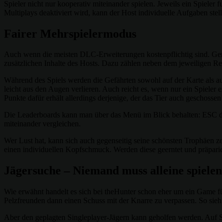
Spieler nicht nur kooperativ miteinander spielen. Jeweils ein Spiele
Multiplays deaktiviert wird, kann der Host individuelle Aufgaben stell
Fairer Mehrspielermodus
Auch wenn die meisten DLC-Erweiterungen kostenpflichtig sind. Gera
zusätzlichen Inhalte des Hosts. Dazu zählen neben dem jeweiligen Re
Während des Spiels werden die Gefährten sowohl auf der Karte als auc
leicht aus den Augen verlieren. Auch reicht es, wenn nur ein Spieler 
Punkte dafür erhält allerdings derjenige, der das Tier auch geschossen
Die Leaderboards kann man über das Menü im Blick behalten: ESC drü
miteinander vergleichen.
Wer Lust hat, kann sich auch gegenseitig seine schönsten Trophäen 
einen individuellen Kopfschmuck. Werden diese geerntet und präparier
Jägersuche – Niemand muss alleine spielen
Wie erwähnt handelt es sich bei theHunter schon eher um ein Game für
Pelzfreunden dann einen Schuss mit der Knarre zu verpassen. So sieht 
Aber den geplagten Singleplayer-Jägern kann geholfen werden. Auf 