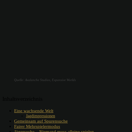
Quelle: Avalanche Studios, Expansive Worlds
Inhaltsverzeichnis
Eine wachsende Welt
Jagdimpressionen
Gemeinsam auf Spurensuche
Fairer Mehrspielermodus
Jägersuche – Niemand muss alleine spielen