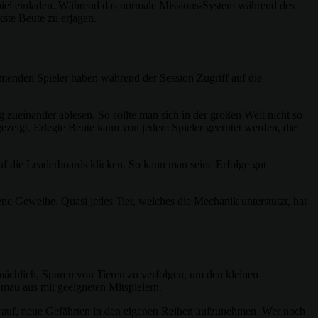
s Spiel einladen. Während das normale Missions-System während des
kste Beute zu erjagen.
menden Spieler haben während der Session Zugriff auf die
 zueinander ablesen. So sollte man sich in der großen Welt nicht so
gezeigt. Erlegte Beute kann von jedem Spieler geerntet werden, die
f die Leaderboards klicken. So kann man seine Erfolge gut
ene Geweihe. Quasi jedes Tier, welches die Mechanik unterstützt, hat
emächlich, Spuren von Tieren zu verfolgen, um den kleinen
 mau aus mit geeigneten Mitspielern.
arauf, neue Gefährten in den eigenen Reihen aufzunehmen. Wer noch