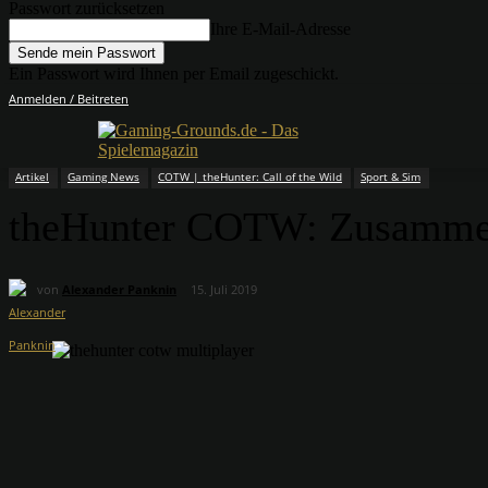
Passwort zurücksetzen
Ihre E-Mail-Adresse
Ein Passwort wird Ihnen per Email zugeschickt.
Anmelden / Beitreten
Artikel
Gaming News
COTW | theHunter: Call of the Wild
Sport & Sim
theHunter COTW: Zusammen 
von
Alexander Panknin
15. Juli 2019