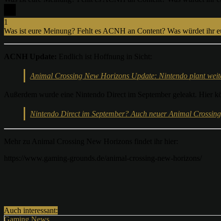
1
Was ist eure Meinung? Fehlt es ACNH an Content? Was würdet ihr 
ACNH Update:
Endlich ist Hoffnung in Sicht:
Animal Crossing New Horizons Update: Nintendo plant weite
Außerdem wurde eine Nintendo Direct im September geleakt. Hier k
Nintendo Direct im September? Auch neuer Animal Crossing 
Mehr zu Animal Crossing New Horizons findet ihr hier:
https://www.gaming-grounds.de/animal-crossing-new-horizons/
Teilen
Auch interessant:
Gaming News