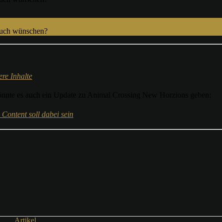
euch wünschen?
x
re Inhalte
önnte es auch ein Update zu Animal Crossing New Horzions geben:
Content soll dabei sein
Artikel