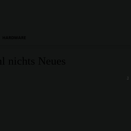
HARDWARE
l nichts Neues
3