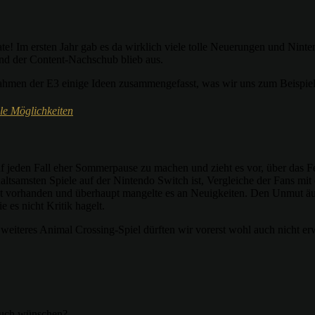
e! Im ersten Jahr gab es da wirklich viele tolle Neuerungen und Ninte
und der Content-Nachschub blieb aus.
Rahmen der E3 einige Ideen zusammengefasst, was wir uns zum Beispie
le Möglichkeiten
uf jeden Fall eher Sommerpause zu machen und zieht es vor, über das
tsamsten Spiele auf der Nintendo Switch ist, Vergleiche der Fans mi
cht vorhanden und überhaupt mangelte es an Neuigkeiten. Den Unmut äuß
 es nicht Kritik hagelt.
n weiteres Animal Crossing-Spiel dürften wir vorerst wohl auch nicht 
euch wünschen?