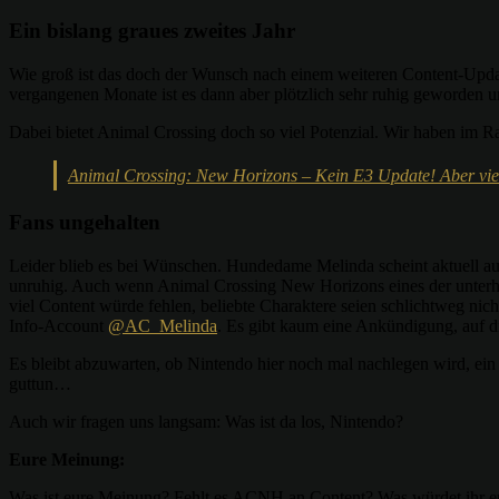
Ein bislang graues zweites Jahr
Wie groß ist das doch der Wunsch nach einem weiteren Content-Updat
vergangenen Monate ist es dann aber plötzlich sehr ruhig geworden 
Dabei bietet Animal Crossing doch so viel Potenzial. Wir haben im 
Animal Crossing: New Horizons – Kein E3 Update! Aber vie
Fans ungehalten
Leider blieb es bei Wünschen. Hundedame Melinda scheint aktuell a
unruhig. Auch wenn Animal Crossing New Horizons eines der unterhal
viel Content würde fehlen, beliebte Charaktere seien schlichtweg ni
Info-Account
@AC_Melinda
. Es gibt kaum eine Ankündigung, auf die
Es bleibt abzuwarten, ob Nintendo hier noch mal nachlegen wird, ei
guttun…
Auch wir fragen uns langsam: Was ist da los, Nintendo?
Eure Meinung:
Was ist eure Meinung? Fehlt es ACNH an Content? Was würdet ihr 