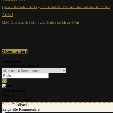
Quake 2 Remaster: Die Legende ist zurück – Optimiert für moderne Plattformen
Artikel
MAG-C wächst: ab 2024 in zwei Hallen der Messe Erfurt
3 Kommentare
Abonnieren
Benachrichtige mich bei
3
Kommentare
Newest
Oldest
Most Voted
Inline Feedbacks
Zeige alle Kommentare