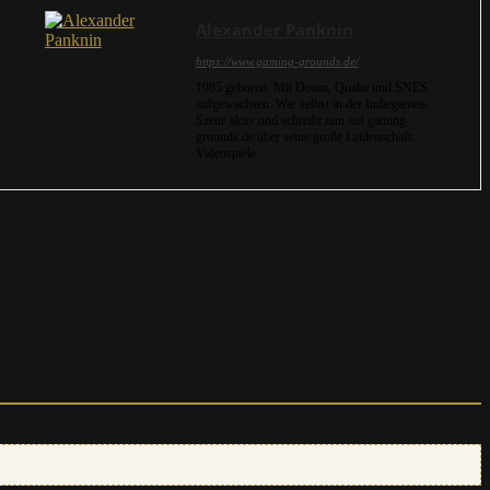
Alexander Panknin
https://www.gaming-grounds.de/
1985 geboren. Mit Doom, Quake und SNES
aufgewachsen. War selbst in der Indiegames-
Szene aktiv und schreibt nun auf gaming-
grounds.de über seine große Leidenschaft:
Videospiele.