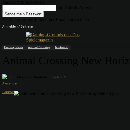
Passwort zurücksetzen
Ihre E-Mail-Adresse
Ein Passwort wird Ihnen per Email zugeschickt.
Anmelden / Beitreten
Gaming News
Animal Crossing
Nintendo
Animal Crossing New Horizo
von
Alexander Panknin
8. Juli 2021