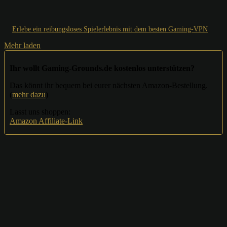
Erlebe ein reibungsloses Spielerlebnis mit dem besten Gaming-VPN
Mehr laden
Ihr wollt Gaming-Grounds.de kostenlos unterstützen?
Das könnt ihr bequem bei eurer nächsten Amazon-Bestellung.
(
mehr dazu
)
Lasst uns shoppen:
Amazon Affiliate-Link