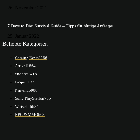
26. November 2021
7 Days to Die: Survival Guide – Tipps für blutige Anfänger
25. Januar 2022
Beliebte Kategorien
Gaming News
8066
Artikel
1864
Shooter
1416
E-Sport
1273
Nintendo
906
Sony PlayStation
765
Wirtschaft
634
RPG & MMO
608