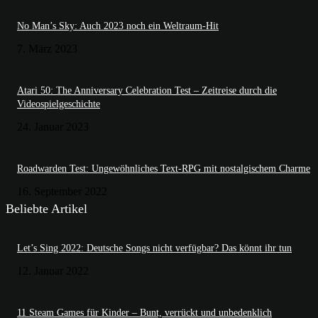
No Man’s Sky: Auch 2023 noch ein Weltraum-Hit
7. März 2023
Atari 50: The Anniversary Celebration Test – Zeitreise durch die
Videospielgeschichte
24. Januar 2023
Roadwarden Test: Ungewöhnliches Text-RPG mit nostalgischem Charme
16. September 2022
Beliebte Artikel
Let’s Sing 2022: Deutsche Songs nicht verfügbar? Das könnt ihr tun
12. Januar 2022
11 Steam Games für Kinder – Bunt, verrückt und unbedenklich