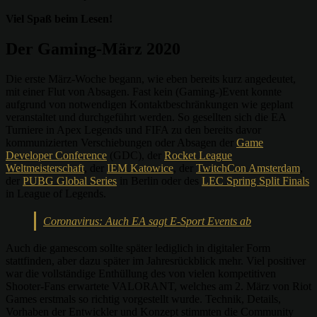
Viel Spaß beim Lesen!
Der Gaming-März 2020
Die erste März-Woche begann, wie eben bereits kurz angedeutet,
mit einer Flut von Absagen. Fast kein (Gaming-)Event konnte
aufgrund von notwendigen Kontaktbeschränkungen wie geplant
veranstaltet und durchgeführt werden. So gesellten sich die EA
Turniere in Apex Legends und FIFA zu den bereits davor
kommunizierten Verschiebungen oder Absagen der
Game
Developer Conference
(GDC), der
Rocket League
Weltmeisterschaft
, der
IEM Katowice
, der
TwitchCon Amsterdam
,
der
PUBG Global Series
in Berlin oder des
LEC Spring Split Finals
in League of Legends.
Coronavirus: Auch EA sagt E-Sport Events ab
Auch die gamescom sollte später lediglich in digitaler Form
stattfinden, aber dazu später im Jahresrückblick mehr. Viel positiver
war die vollständige Enthüllung des von vielen kompetitiven
Shooter-Fans erwartete VALORANT, welches am 2. März von Riot
Games erstmals so richtig vorgestellt wurde. Technik, Details,
Vorhaben der Entwickler und Konzept stimmten die Community