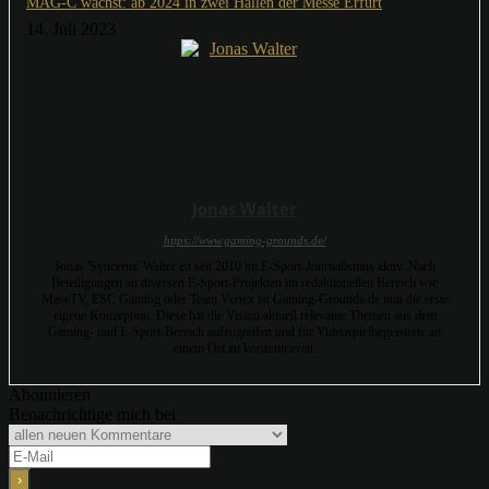
MAG-C wächst: ab 2024 in zwei Hallen der Messe Erfurt
14. Juli 2023
Jonas Walter
https://www.gaming-grounds.de/
Jonas 'Syncerus' Walter ist seit 2010 im E-Sport-Journalismus aktiv. Nach
Beteiligungen an diversen E-Sport-Projekten im redaktionellen Bereich wie
MaseTV, ESC Gaming oder Team Vertex ist Gaming-Grounds.de nun die erste
eigene Konzeption. Diese hat die Vision aktuell relevante Themen aus dem
Gaming- und E-Sport-Bereich aufzugreifen und für Videospielbegeisterte an
einem Ort zu konzentrieren.
Abonnieren
Benachrichtige mich bei