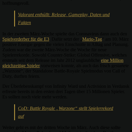
hoffnungsvoll.
Valorant enthüllt: Release, Gameplay, Daten und
Fakten
In der zweiten März-Woche spielte das Coronavirus dann auch den
Spielverderber für die E3
. Dafür setzt der „
Mario-Tag
“ am 10. März
positive Energie gegen die vielen Einschnitte in Alltag und Planung.
Zudem war die zweite März-Woche die Woche für neue
Spielerrekorde. Sowohl Counter-Strike: Global Offensive, welches
erstmals seit dem Release im Jahr 2012 unglaubliche
eine Million
gleichzeitige Spieler
vorweisen konnte, als auch das frisch gestartete
„Warzone“, der Standalone Battle-Royale Spielmodus von Call of
Duty, durften feiern.
Der Überlebenskampf von Infinity Ward und Activision in Verdansk
erfreute bereits in den ersten drei Tagen über 15 Millionen Spieler.
Es sollten noch viele mehr werden.
CoD: Battle Royale „Warzone“ stellt Spielerrekord
auf
Weiter geht es mit der dritten Woche im März. Auch diese sollte