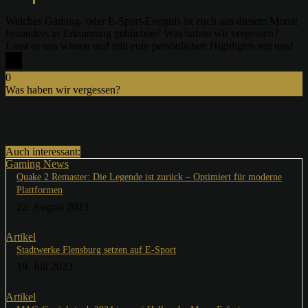
Welches Gaming- oder E-Sport-Ereignis ist euch aus diesem Monat
besonders in Erinnerung geblieben? Was haben wir vergessen?
Lasst es uns wissen und teilt eure persönlichen Highlights mit uns!
0
Was haben wir vergessen?
x
Auch interessant:
Gaming News
Quake 2 Remaster: Die Legende ist zurück – Optimiert für moderne
Plattformen
22. August 2023
Artikel
Stadtwerke Flensburg setzen auf E-Sport
19. Juli 2023
Artikel