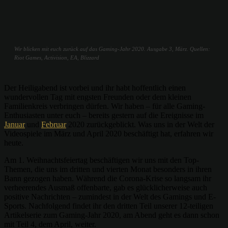
Wir blicken mit euch zurück auf das Gaming-Jahr 2020. Ausgabe 3, März. Quellen:
Riot Games, Activision, EA, Blizzard
Der Heiligabend ist vorbei und ihr habt hoffentlich einen
wundervollen Tag mit engsten Freunden oder dem kleinen
Familienkreis verbringen dürfen. Wir haben – für alle Gaming-
Enthusiasten unter euch – bereits gestern auf die Ereignisse im
Januar
und
Februar
2020 zurückgeblickt. Was uns in der Welt der
Videospiele im März und April 2020 beschäftigt hat, erfahren wir
heute.
Am 1. Weihnachtsfeiertag beschäftigen wir uns mit den Top-
Themen, die uns im dritten und vierten Monat besonders in ihren
Bann gezogen haben. Während die Corona-Krise so langsam ihr
verheerendes Ausmaß offenbarte, gab es glücklicherweise auch
positive Nachrichten – zumindest in der Welt des Gamings und E-
Sports. Nachfolgend findet ihr den dritten Teil unserer 12-teiligen
Artikelserie zum Gaming-Jahr 2020, am Abend geht es dann schon
mit Teil 4, dem April, weiter.