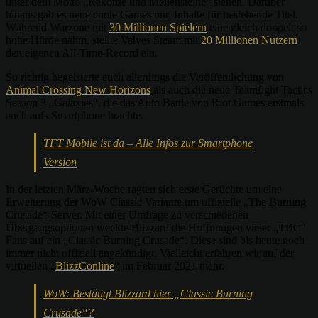
unter dem Motto „Rekorde und Meilensteine“ stehen. Darüber
hinaus gab es neue coole Games und Inhalte für bestehende Titel.
Während Warzone mit
30 Millionen Spielern
eine gleich doppelt so
hohe Hürde nahm, stellte Valves Steam mit
20 Millionen Nutzern
den eigenen All-Time-Record ein.
So richtig begeisterte euch allerdings die Veröffentlichung von
Animal Crossing New Horizons
als auch die neue Teamfight Tactics
Season 3 „Galaxies“, die das Auto Battle von Riot Games erstmals
auch aufs Smartphone brachte.
TFT Mobile ist da – Alle Infos zur Smartphone
Version
In der letzten März-Woche ragten sich erste Gerüchte um eine
Erweiterung der WoW Classic Variante um offizielle „The Burning
Crusade“-Server. Mit einer Umfrage zu verschiedenen
Übergangsoptionen weckte Blizzard die Hoffnungen vieler „TBC“
Fans auf ein „Classic Burning Crusade“. Diese sind bis heute noch
immer nicht offiziell angekündigt. Vielleicht erfahren wir auf der
virtuellen „
BlizzConline
“ im Februar 2021 mehr.
WoW: Bestätigt Blizzard hier „Classic Burning
Crusade“?